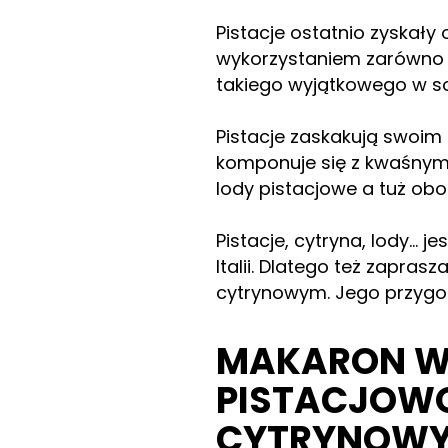
Pistacje ostatnio zyskały
wykorzystaniem zarówno n
takiego wyjątkowego w s
Pistacje zaskakują swoim s
komponuje się z kwaśnym
lody pistacjowe a tuż ob
Pistacje, cytryna, lody… j
Italii. Dlatego też zapr
cytrynowym. Jego przygot
MAKARON W 
PISTACJOW
CYTRYNOWY