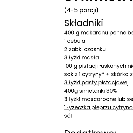
(4-5 porcji)
Składniki
400 g makaronu penne b
1 cebula
2 ząbki czosnku
3 łyżki masła
100 g pistacji łuskanych n
sok z 1 cytryny* + skórka 
3 łyżki pasty pistacjowej
400g śmietanki 30%
3 łyżki mascarpone lub 
1 łyżeczka pieprzu cytry
sól