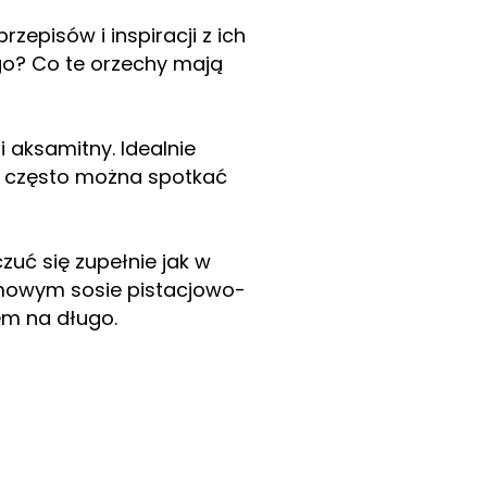
zepisów i inspiracji z ich
ego? Co te orzechy mają
i aksamitny. Idealnie
h często można spotkać
zuć się zupełnie jak w
emowym sosie pistacjowo-
em na długo.