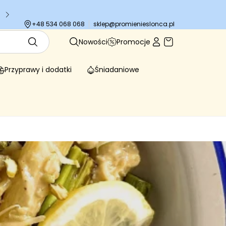
mowa dostawa od 159zł do paczkomatu!
sklep@promienieslonca.pl
+48 534 068 068
Nowości
Promocje
Przyprawy i dodatki
Śniadaniowe