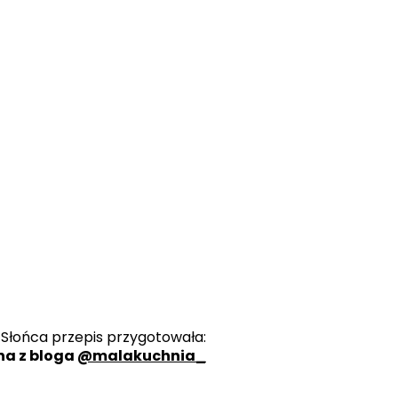
 Słońca przepis przygotowała:
na z bloga
@malakuchnia_