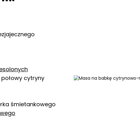
ezjajecznego
iesolonych
z połowy cytryny
serka śmietankowego
nowego