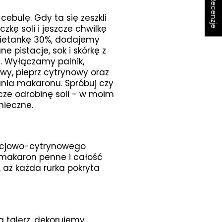
★ Recenzje
bulę. Gdy ta się zeszkli
zkę soli i jeszcze chwilkę
etankę 30%, dodajemy
 pistacje, sok i skórkę z
. Wyłączamy palnik,
y, pieprz cytrynowy oraz
nia makaronu. Spróbuj czy
cze odrobinę soli - w moim
nieczne.
acjowo-cytrynowego
akaron penne i całość
ż każda rurka pokryta
 talerz, dekorujemy