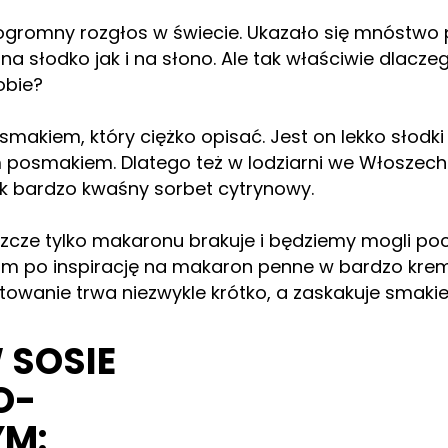
 ogromny rozgłos w świecie. Ukazało się mnóstwo pr
a słodko jak i na słono. Ale tak właściwie dlacz
obie?
makiem, który ciężko opisać. Jest on lekko słodki 
 posmakiem. Dlatego też w lodziarni we Włoszec
ok bardzo kwaśny sorbet cytrynowy.
eszcze tylko makaronu brakuje i będziemy mogli poc
aszam po inspirację na makaron penne w bardzo kr
owanie trwa niezwykle krótko, a zaskakuje smaki
SOSIE
O-
M: