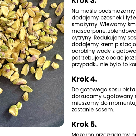
Krok 3.
Na maśle podsmażamy ce
dodajemy czosnek i łyżec
smażymy. Wlewamy śmi
mascarpone, zblendowane
cytryny. Redukujemy sos
dodajemy krem pistacjow
odrobinę wody z gotowa
potrzebujesz dodać jesz
przypadku nie było to ko
Krok 4.
Do gotowego sosu pist
dorzucamy ugotowany m
mieszamy do momentu, a
zostanie sosem.
Krok 5.
Makaron przekładamy na