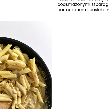
podsmażonymi szparagam
parmezanem i posiekany