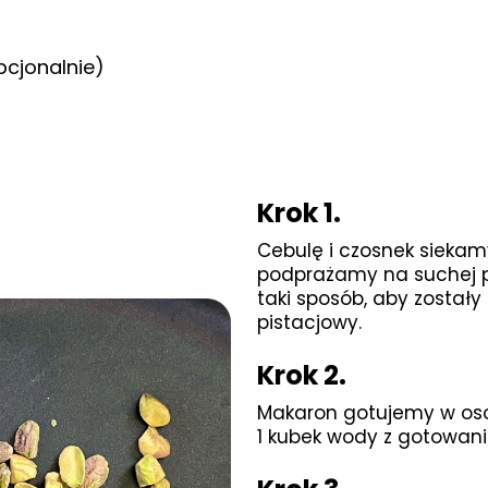
cjonalnie)
Krok 1.
Cebulę i czosnek siekamy
podprażamy na suchej pa
taki sposób, aby zostały 
pistacjowy.
Krok 2.
Makaron gotujemy w oso
1 kubek wody z gotowan