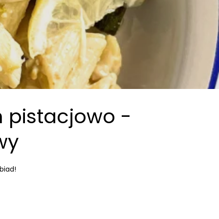
 pistacjowo -
wy
obiad!