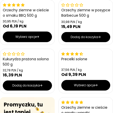
Bestseller
Orzechy ziemne w cieście
Orzechy ziemne w posypce
o smaku BBQ 500 g
Barbecue 500 g
Cena jednostkowa
30,95 PLN / kg
Cena jednostkowa
30,98 PLN / kg
Od 6,19 PLN
Cena regularna
15,49 PLN
Cena regularna
Wybierz opcje
Dodaj do koszyka
Kukurydza prażona solona
Precelki solone
500 g
Cena jednostkowa
37,56 PLN / kg
Cena jednostkowa
32,78 PLN / kg
Od 9,39 PLN
Cena regularna
16,39 PLN
Cena regularna
Wybierz opcje
Dodaj do koszyka
Promyczku, tu
Orzechy ziemne w cieście
jest taniej
o smaku wasabi