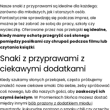
Nasze snaki z przyprawami są idealne dla każdego;
zarówno dla młodszych, jak i starszych osób.
Fantastycznie sprawdzają się podczas imprez, ale
można je też zabrać ze sobą do pracy, szkoły czy
wycieczkę. Oferowane przez nas przekąski
są idealne,
kiedy mamy ochotę przegryźć coś słonego
pomiędzy posiłkami czy chrupać podczas filmu lub
czytania książki
.
Snaki z przyprawami z
ciekawymi dodatkami
Kiedy szukamy słonych przekąsek, często próbujemy
znaleźć nowe ciekawe smaki. Dla siebie, żeby spróbować
coś nowego, lub dla naszych gości, aby
zaskoczyć ich
czymś świeżym
. W Promieniach Słońca możesz dostać
między innymi
bób prażony z dodatkiem miodu i
musztardy
,
kukurydzę prażoną o smaku chili
czy
orzechy