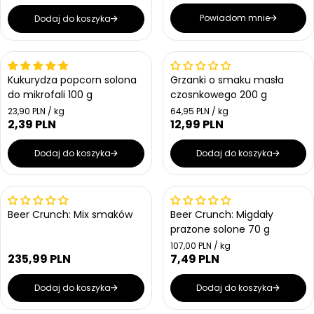
Powiadom mnie
Dodaj do koszyka
Kukurydza popcorn solona
Grzanki o smaku masła
do mikrofali 100 g
czosnkowego 200 g
Cena jednostkowa
Cena jednostkowa
23,90 PLN / kg
64,95 PLN / kg
2,39 PLN
12,99 PLN
Cena regularna
Cena regularna
Dodaj do koszyka
Dodaj do koszyka
Beer Crunch: Mix smaków
Beer Crunch: Migdały
prażone solone 70 g
Cena jednostkowa
107,00 PLN / kg
235,99 PLN
7,49 PLN
Cena regularna
Cena regularna
Dodaj do koszyka
Dodaj do koszyka