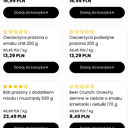
16,99 PLN
16,59 PLN
Cena regularna
Cena regularna
Dodaj do koszyka
Dodaj do koszyka
Ciecierzyca prażona o
Ciecierzyca podwójnie
smaku chili 200 g
prażona 200 g
Cena jednostkowa
Cena jednostkowa
66,45 PLN / kg
66,45 PLN / kg
13,29 PLN
13,29 PLN
Cena regularna
Cena regularna
Dodaj do koszyka
Dodaj do koszyka
Bób prażony z dodatkiem
Beer Crunch: Orzechy
miodu i musztardy 500 g
ziemne w cieście o smaku
śmietanki i cebulki 170 g
Cena jednostkowa
Cena jednostkowa
46,98 PLN / kg
49,94 PLN / kg
23,49 PLN
8,49 PLN
Cena regularna
Cena regularna