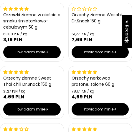
Wyprzedany
Wyprzedany
Orzeszki ziemne w cieście o
Orzechy ziemne Wasabi
smaku śmietankowo-
Dr.Snack 150 g
★ Recenzje
cebulowym 50 g
Cena jednostkowa
Cena jednostkowa
63,80 PLN / kg
51,27 PLN / kg
3,19 PLN
7,69 PLN
Cena regularna
Cena regularna
Powiadom mnie
Powiadom mnie
Wyprzedany
Wyprzedany
Orzechy ziemne Sweet
Orzechy nerkowca
Thai chili Dr.Snack 150 g
prażone, solone 60 g
Cena jednostkowa
Cena jednostkowa
31,27 PLN / kg
78,17 PLN / kg
4,69 PLN
4,69 PLN
Cena regularna
Cena regularna
Powiadom mnie
Powiadom mnie
Wyprzedany