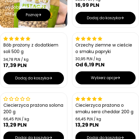
Zobacz proces, który
16,99 PLN
Cena regularna
wydobywa ich smak i
chrupkość!
Poznaj
Dodaj do koszyka
Bestseller
Bestseller
Bób prażony z dodatkiem
Orzechy ziemne w cieście
soli 500 g
o smaku papryki
Cena jednostkowa
30,95 PLN / kg
Cena jednostkowa
34,78 PLN / kg
Od 6,19 PLN
Cena regularna
17,39 PLN
Cena regularna
Wybierz opcje
Dodaj do koszyka
Ciecierzyca prażona solona
Ciecierzyca prażona o
200 g
smaku sera cheddar 200 g
Cena jednostkowa
Cena jednostkowa
66,45 PLN / kg
66,45 PLN / kg
13,29 PLN
13,29 PLN
Cena regularna
Cena regularna
Dodaj do koszyka
Dodaj do koszyka