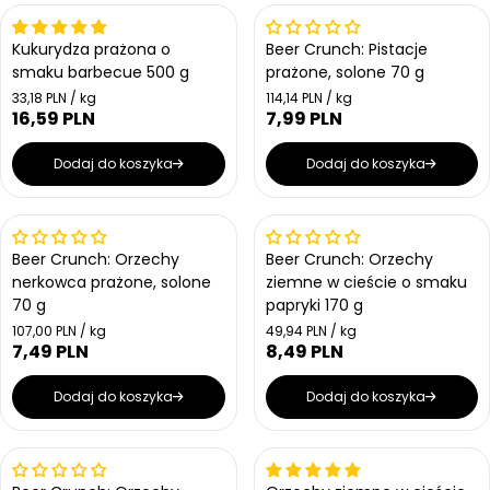
Kukurydza prażona o
Beer Crunch: Pistacje
smaku barbecue 500 g
prażone, solone 70 g
Cena jednostkowa
Cena jednostkowa
33,18 PLN / kg
114,14 PLN / kg
16,59 PLN
7,99 PLN
Cena regularna
Cena regularna
Dodaj do koszyka
Dodaj do koszyka
Beer Crunch: Orzechy
Beer Crunch: Orzechy
nerkowca prażone, solone
ziemne w cieście o smaku
70 g
papryki 170 g
Cena jednostkowa
Cena jednostkowa
107,00 PLN / kg
49,94 PLN / kg
7,49 PLN
8,49 PLN
Cena regularna
Cena regularna
Dodaj do koszyka
Dodaj do koszyka