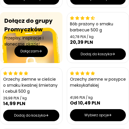
Dołącz do grupy
Bób prażony o smaku
Promyczków
barbecue 500 g
Cena jednostkowa
40,78 PLN / kg
Przepisy, inspiracje i
20,39 PLN
Cena regularna
słoneczne okazje!
Dołączam
Dodaj do koszyka
Orzechy ziemne w cieście
Orzechy ziemne w posypce
o smaku kwaśnej śmietany
meksykańskiej
i cebuli 500 g
Cena jednostkowa
41,96 PLN / kg
Cena jednostkowa
29,98 PLN / kg
Od 10,49 PLN
Cena regularna
14,99 PLN
Cena regularna
Wybierz opcje
Dodaj do koszyka