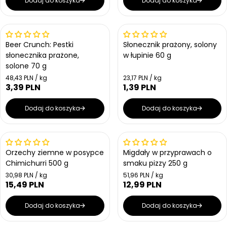
Dodaj do koszyka
Dodaj do koszyka
Beer Crunch: Pestki
Słonecznik prażony, solony
słonecznika prażone,
w łupinie 60 g
solone 70 g
Cena jednostkowa
Cena jednostkowa
48,43 PLN / kg
23,17 PLN / kg
3,39 PLN
1,39 PLN
Cena regularna
Cena regularna
Dodaj do koszyka
Dodaj do koszyka
Orzechy ziemne w posypce
Migdały w przyprawach o
Chimichurri 500 g
smaku pizzy 250 g
Cena jednostkowa
Cena jednostkowa
30,98 PLN / kg
51,96 PLN / kg
15,49 PLN
12,99 PLN
Cena regularna
Cena regularna
Dodaj do koszyka
Dodaj do koszyka