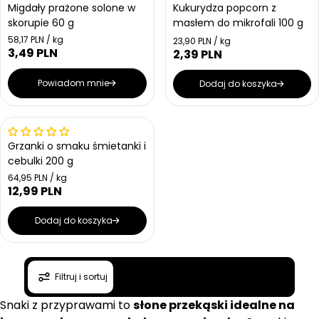
Migdały prażone solone w
Kukurydza popcorn z
skorupie 60 g
masłem do mikrofali 100 g
Cena jednostkowa
58,17 PLN / kg
Cena jednostkowa
23,90 PLN / kg
3,49 PLN
Cena regularna
2,39 PLN
Cena regularna
Powiadom mnie
Dodaj do koszyka
Grzanki o smaku śmietanki i
cebulki 200 g
Cena jednostkowa
64,95 PLN / kg
12,99 PLN
Cena regularna
Dodaj do koszyka
Filtruj i sortuj
Snaki z przyprawami to
słone przekąski idealne na