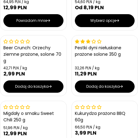
Cena jednostkowa
Cena jednostkowa
64,95 PLN / kg
54,60 PLN / kg
12,99 PLN
Od 8,19 PLN
Cena regularna
Cena regularna
Powiadom mnie
Wybierz opcje
Beer Crunch: Orzechy
Pestki dyni niełuskane
ziemne prażone, solone 70
prażone solone 350 g
g
Cena jednostkowa
Cena jednostkowa
42,71 PLN / kg
32,26 PLN / kg
2,99 PLN
11,29 PLN
Cena regularna
Cena regularna
Dodaj do koszyka
Dodaj do koszyka
Wyprzedany
Migdały o smaku Sweet
Kukurydza prażona BBQ
Chili 250 g
60g
Cena jednostkowa
66,50 PLN / kg
Cena jednostkowa
51,96 PLN / kg
3,99 PLN
Cena regularna
12,99 PLN
Cena regularna