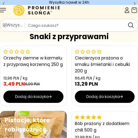
Wysyłka nawet w 24h
Szukaj
Wszystkie kategorie
Snaki z przyprawami
50% Obniżki
Orzechy ziemne w karmelu
Ciecierzyca prażona o
Promocja
Krótka data
z przyprawą korzenną 250 g
smaku śmietanki i cebulki
200 g
Cena jednostkowa
Cena jednostkowa
13,96 PLN / kg
66,45 PLN / kg
3,49 PLN
13,29 PLN
Cena regularna
Cena regularna
6,99 PLN
Dodaj do koszyka
Dodaj do koszyka
Bestseller
Pistacje, które
Bób prażony z dodatkiem
robią różnicę
chili 500 g
Cena jednostkowa
33,98 PLN / kg