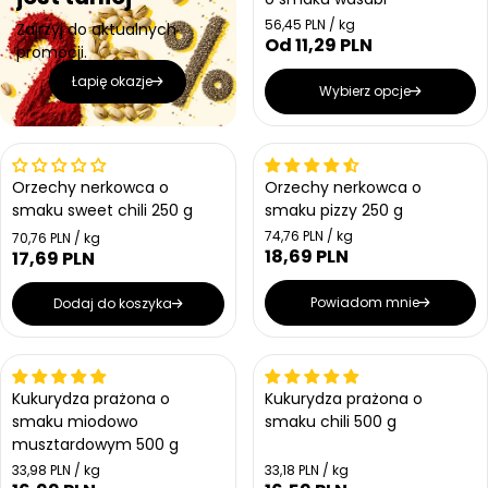
Cena jednostkowa
56,45 PLN / kg
Zajrzyj do aktualnych
Od 11,29 PLN
Cena regularna
promocji.
Łapię okazje
Wybierz opcje
Wyprzedany
Orzechy nerkowca o
Orzechy nerkowca o
smaku sweet chili 250 g
smaku pizzy 250 g
Cena jednostkowa
74,76 PLN / kg
Cena jednostkowa
70,76 PLN / kg
18,69 PLN
Cena regularna
17,69 PLN
Cena regularna
Powiadom mnie
Dodaj do koszyka
Kukurydza prażona o
Kukurydza prażona o
smaku miodowo
smaku chili 500 g
musztardowym 500 g
Cena jednostkowa
Cena jednostkowa
33,98 PLN / kg
33,18 PLN / kg