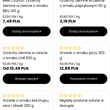
Beer Crunch: Orzechy
Orzechy ziemne w cieście
ziemne w cieście o smaku
o smaku paprykowym 50 g
BBQ 140 g
Cena jednostkowa
Cena jednostkowa
53,50 PLN / kg
63,80 PLN / kg
7,49 PLN
3,19 PLN
Cena regularna
Cena regularna
Dodaj do koszyka
Dodaj do koszyka
Wyprzedany
Orzechy ziemne w cieście
Grzanki o smaku pizzy 200
o smaku chili 500 g
g
Cena jednostkowa
Cena jednostkowa
52,45 PLN / kg
64,45 PLN / kg
Od 10,49 PLN
12,89 PLN
Cena regularna
Cena regularna
Wybierz opcje
Powiadom mnie
Nowość
Wyprzedany
Grzanki o smaku ketchupu,
Migdały prażone solone w
sera i oliwek 200 g
skorupie