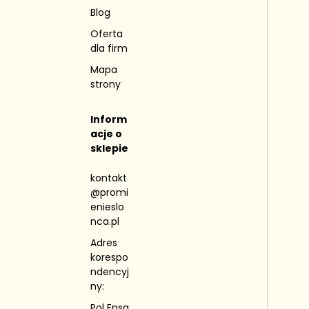
Blog
Oferta
dla firm
Mapa
strony
Inform
acje o
sklepie
kontakt
@promi
enieslo
nca.pl
Adres
korespo
ndencyj
ny:
Pol Ensa