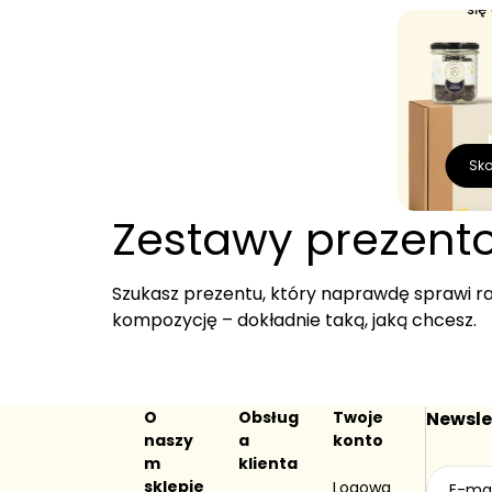
Sko
Zestawy prezent
Szukasz prezentu, który naprawdę sprawi 
kompozycję – dokładnie taką, jaką chcesz.
Sam zdecyduj, co znajdzie się w środku. Wyb
temu możesz podarować coś naprawdę osobis
osoby, czy większego zestawu na wyjątkową
O
Obsług
Twoje
Newsle
naszy
a
konto
W naszej ofercie znajdziesz wysokiej jakości
m
klienta
Wszystkie zestawy przygotowujemy z dbałoś
sklepie
Logowa