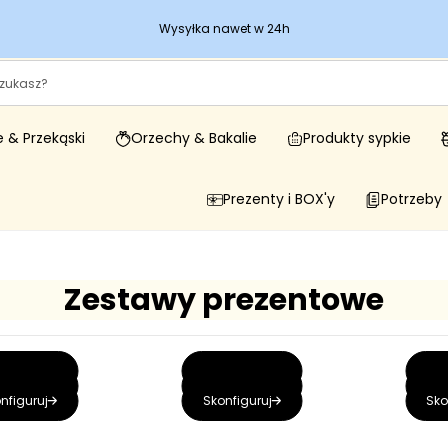
Wysyłka nawet w 24h
 & Przekąski
Orzechy & Bakalie
Produkty sypkie
Prezenty i BOX'y
Potrzeby
Zestawy prezentowe
nfiguruj
Skonfiguruj
Sko
nfiguruj
Skonfiguruj
Sko
nfiguruj
Skonfiguruj
Sko