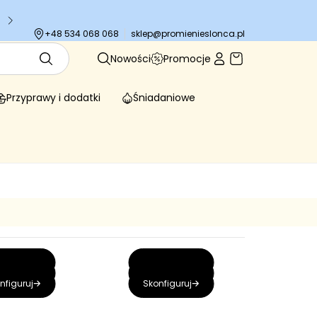
Tysiące zadowolonych klientów
sklep@promienieslonca.pl
+48 534 068 068
Nowości
Promocje
Przyprawy i dodatki
Śniadaniowe
nfiguruj
Skonfiguruj
nfiguruj
Skonfiguruj
nfiguruj
Skonfiguruj