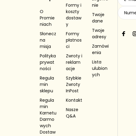
Formy i
nie
Dlaczego warto stworzyć własny zesta
O
koszty
Twoje
pełna swoboda wyboru produktów,
Promie
dostaw
dane
niach
y
możliwość dopasowania prezentu do gustu 
Twoje
różne wielkości i warianty opakowań,
Słonecz
Formy
F
I
adresy
piękne, gotowe do wręczenia wykonanie,
na
płatnos
a
Zamówi
misja
ci
świeże produkty najwyższej jakości.
c
enia
e
Polityka
Zwroty i
Skonfiguruj swój własny zestaw prezentowy i
b
Lista
prywat
reklam
o
ulubion
ności
acje
o
ych
Regula
Szybkie
k
min
Zwroty
sklepu
InPost
Regula
Kontakt
min
Nasze
Karnetu
Q&A
Darmo
wych
Dostaw