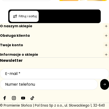
r
d
n
e
o
Promyczku, tu
g
s
u
Filtruj i sortuj
t
jest taniej
l
k
a
o
O naszym sklepie
Zajrzyj do aktualnych
w
r
promocji.
a
n
Obsługa klienta
a
Twoje konto
Informacje o sklepie
Newsletter
F
I
Y
T
a
n
o
i
© Promienie Słońca | Pol Ensa Sp z o.o., ul. Słowackiego 1, 32-640