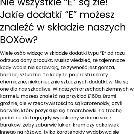
Nie wszystkie “E” są złe!
Jakie dodatki “E” możesz
znaleźć w składzie naszych
BOXów?
Wiele osób widząc w składzie dodatki typu “E” od razu
odrzuca dany produkt. Musisz wiedzieć, że tajemnicze
kody wcale nie sprawiają, że żywność jest gorsza,
bardziej sztuczna. Te kody to po prostu skróty
chemiczne, niekoniecznie sztucznych dodatków. Nie są
one dla nas szkodliwe. W naszych orzechach ziemnych w
karmelu możesz znaleźć na przykład E160a. Brzmi
groźnie, ale w rzeczywistości to są karotenoidy, czyli
barwnik, który pozyskuje się z marchewki. To trochę
podobne do tego, gdy wyciskamy w domu sok z
buraków, żeby zabarwić lukier, krem czy cokolwiek
innego na różowo, tylko karotenoidy wydobywa się