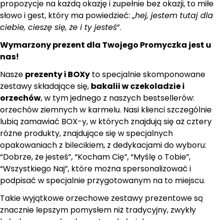
propozycje na każdą okazję i zupełnie bez okazji, to miłe
słowo i gest, który ma powiedzieć: „
hej, jestem tutaj dla
ciebie, cieszę się, że i ty jesteś
”.
Wymarzony prezent dla Twojego Promyczka jest u
nas!
Nasze
prezenty i BOXy
to specjalnie skomponowane
zestawy składające się,
bakalii w czekoladzie i
orzechów
, w tym jednego z naszych bestsellerów:
orzechów ziemnych w karmelu. Nasi klienci szczególnie
lubią zamawiać BOX-y, w których znajdują się aż cztery
różne produkty, znajdujące się w specjalnych
opakowaniach z bilecikiem, z dedykacjami do wyboru:
“Dobrze, że jesteś”, “Kocham Cię”, “Myślę o Tobie”,
“Wszystkiego Naj”, które można spersonalizować i
podpisać w specjalnie przygotowanym na to miejscu.
Takie wyjątkowe orzechowe zestawy prezentowe są
znacznie lepszym pomysłem niż tradycyjny, zwykły