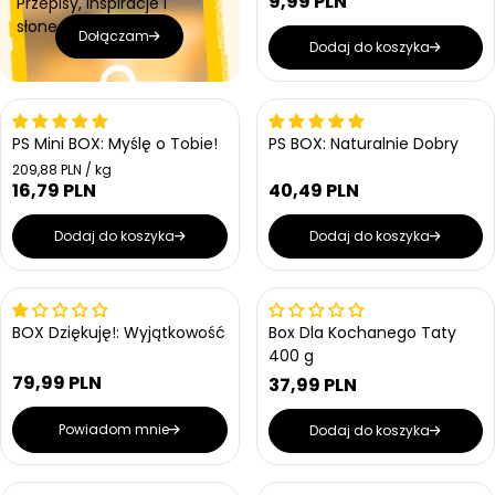
9,99 PLN
Przepisy, inspiracje i
a
C
w
r
r
słoneczne okazje!
e
a
Dołączam
n
n
Dodaj do koszyka
n
a
a
a
r
e
Wrażliwe na ciepło
g
PS Mini BOX: Myślę o Tobie!
PS BOX: Naturalnie Dobry
u
C
209,88 PLN / kg
l
e
16,79 PLN
40,49 PLN
C
a
C
n
e
r
e
a
n
Dodaj do koszyka
Dodaj do koszyka
j
n
n
a
e
a
a
r
d
r
n
e
e
Wrażliwe na ciepło
o
Wyprzedany
g
g
s
BOX Dziękuję!: Wyjątkowość
Box Dla Kochanego Taty
u
u
t
400 g
l
k
l
a
79,99 PLN
o
37,99 PLN
a
C
C
w
r
r
e
e
a
n
n
Powiadom mnie
Dodaj do koszyka
n
n
a
a
a
a
r
r