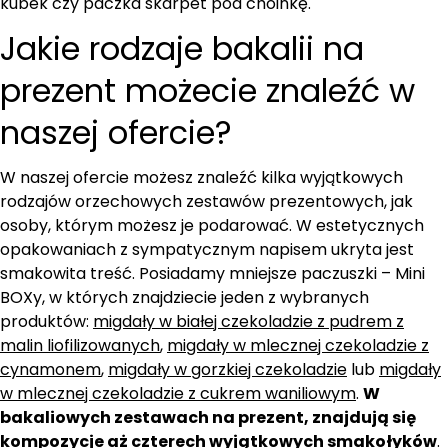
kubek czy paczka skarpet pod choinkę.
Jakie rodzaje bakalii na
prezent możecie znaleźć w
naszej ofercie?
W naszej ofercie możesz znaleźć kilka wyjątkowych
rodzajów orzechowych zestawów prezentowych, jak
osoby, którym możesz je podarować. W estetycznych
opakowaniach z sympatycznym napisem ukryta jest
smakowita treść. Posiadamy mniejsze paczuszki – Mini
BOXy, w których znajdziecie jeden z wybranych
produktów:
migdały w białej czekoladzie z pudrem z
malin liofilizowanych
,
migdały w mlecznej czekoladzie z
cynamonem
,
migdały w gorzkiej czekoladzie
lub
migdały
w mlecznej czekoladzie z cukrem waniliowym
.
W
bakaliowych zestawach na prezent, znajdują się
kompozycje aż czterech wyjątkowych smakołyków
.