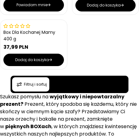
e
e
n
Powiadom mnie
Dodaj do koszyka
n
n
a
a
a
r
r
e
e
Wrażliwe na ciepło
g
g
Box Dla Kochanej Mamy
u
u
400 g
l
l
37,99 PLN
a
a
C
r
r
e
n
n
Dodaj do koszyka
n
a
a
a
r
e
Filtruj i sortuj
g
u
Szukasz pomysłu na
wyjątkowy i niepowtarzalny
l
a
prezent?
Prezent, który spodoba się każdemu, który nie
r
skończy w ciemnym kącie szafy? Przedstawiamy Ci
n
nasze orzechy i bakalie na prezent, zamknięte
a
w
pięknych BOXach
, w których znajdziesz kwintesencję
wszystkich naszych najlepszych produktów. To