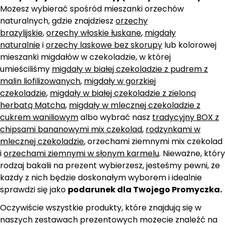
Możesz wybierać spośród mieszanki orzechów
naturalnych, gdzie znajdziesz
orzechy
brazylijskie
,
orzechy włoskie łuskane
,
migdały
naturalnie
i
orzechy laskowe bez skorupy
lub kolorowej
mieszanki migdałów w czekoladzie, w której
umieściliśmy
migdały w białej czekoladzie z pudrem z
malin liofilizowanych
,
migdały w gorzkiej
czekoladzie
,
migdały w białej czekoladzie z zieloną
herbatą Matcha
,
migdały w mlecznej czekoladzie z
cukrem waniliowym
albo wybrać nasz
tradycyjny BOX z
chipsami bananowymi mix czekolad
,
rodzynkami w
mlecznej czekoladzie
, orzechami ziemnymi mix czekolad
i
orzechami ziemnymi w słonym karmelu
. Nieważne, który
rodzaj bakalii na prezent wybierzesz, jesteśmy pewni, że
każdy z nich będzie doskonałym wyborem i idealnie
sprawdzi się jako
podarunek dla Twojego Promyczka.
Oczywiście wszystkie produkty, które znajdują się w
naszych zestawach prezentowych możecie znaleźć na