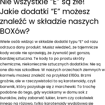
Nie wszystkie “E” są złe!
Jakie dodatki “E” możesz
znaleźć w składzie naszych
BOXów?
Wiele osób widząc w składzie dodatki typu “E” od razu
odrzuca dany produkt. Musisz wiedzieć, że tajemnicze
kody wcale nie sprawiają, że żywność jest gorsza,
bardziej sztuczna. Te kody to po prostu skróty
chemiczne, niekoniecznie sztucznych dodatków. Nie są
one dla nas szkodliwe. W naszych orzechach ziemnych w
karmelu możesz znaleźć na przykład E160a. Brzmi
groźnie, ale w rzeczywistości to są karotenoidy, czyli
barwnik, który pozyskuje się z marchewki. To trochę
podobne do tego, gdy wyciskamy w domu sok z
buraków, żeby zabarwić lukier, krem czy cokolwiek
innego na różowo, tylko karotenoidy wydobywa się