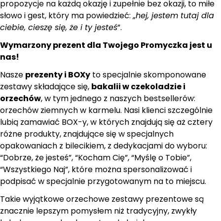
propozycje na każdą okazję i zupełnie bez okazji, to miłe
słowo i gest, który ma powiedzieć: „
hej, jestem tutaj dla
ciebie, cieszę się, że i ty jesteś
”.
Wymarzony prezent dla Twojego Promyczka jest u
nas!
Nasze
prezenty i BOXy
to specjalnie skomponowane
zestawy składające się,
bakalii w czekoladzie i
orzechów
, w tym jednego z naszych bestsellerów:
orzechów ziemnych w karmelu. Nasi klienci szczególnie
lubią zamawiać BOX-y, w których znajdują się aż cztery
różne produkty, znajdujące się w specjalnych
opakowaniach z bilecikiem, z dedykacjami do wyboru:
“Dobrze, że jesteś”, “Kocham Cię”, “Myślę o Tobie”,
“Wszystkiego Naj”, które można spersonalizować i
podpisać w specjalnie przygotowanym na to miejscu.
Takie wyjątkowe orzechowe zestawy prezentowe są
znacznie lepszym pomysłem niż tradycyjny, zwykły