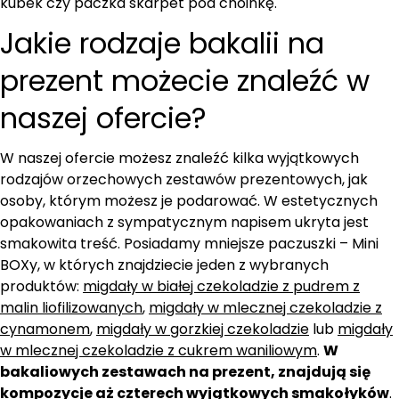
kubek czy paczka skarpet pod choinkę.
Jakie rodzaje bakalii na
prezent możecie znaleźć w
naszej ofercie?
W naszej ofercie możesz znaleźć kilka wyjątkowych
rodzajów orzechowych zestawów prezentowych, jak
osoby, którym możesz je podarować. W estetycznych
opakowaniach z sympatycznym napisem ukryta jest
smakowita treść. Posiadamy mniejsze paczuszki – Mini
BOXy, w których znajdziecie jeden z wybranych
produktów:
migdały w białej czekoladzie z pudrem z
malin liofilizowanych
,
migdały w mlecznej czekoladzie z
cynamonem
,
migdały w gorzkiej czekoladzie
lub
migdały
w mlecznej czekoladzie z cukrem waniliowym
.
W
bakaliowych zestawach na prezent, znajdują się
kompozycje aż czterech wyjątkowych smakołyków
.