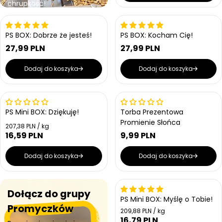
n
n
chrupkość!
a
a
a
r
e
Wrażliwe na ciepło
Wrażliwe na ciepło
g
PS BOX: Dobrze że jesteś!
PS BOX: Kocham Cię!
u
27,99 PLN
27,99 PLN
l
C
C
a
e
e
Dodaj do koszyka
Dodaj do koszyka
r
n
n
n
a
a
a
r
r
e
e
Wrażliwe na ciepło
g
g
PS Mini BOX: Dziękuję!
Torba Prezentowa
u
u
Promienie Słońca
C
207,38 PLN / kg
l
l
e
16,59 PLN
9,99 PLN
C
a
a
C
n
e
r
r
e
a
n
n
n
Dodaj do koszyka
Dodaj do koszyka
j
n
a
a
a
e
a
r
d
r
n
e
e
Wrażliwe na ciepło
o
Dołącz do grupy
g
g
s
PS Mini BOX: Myślę o Tobie!
u
u
t
Promyczków
l
C
209,88 PLN / kg
k
l
e
16,79 PLN
a
C
o