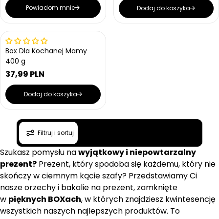
e
e
n
Powiadom mnie
Dodaj do koszyka
n
n
a
a
a
r
r
e
e
Wrażliwe na ciepło
g
g
Box Dla Kochanej Mamy
u
u
400 g
l
l
37,99 PLN
a
a
C
r
r
e
n
n
Dodaj do koszyka
n
a
a
a
r
e
Filtruj i sortuj
g
u
Szukasz pomysłu na
wyjątkowy i niepowtarzalny
l
a
prezent?
Prezent, który spodoba się każdemu, który nie
r
skończy w ciemnym kącie szafy? Przedstawiamy Ci
n
nasze orzechy i bakalie na prezent, zamknięte
a
w
pięknych BOXach
, w których znajdziesz kwintesencję
wszystkich naszych najlepszych produktów. To