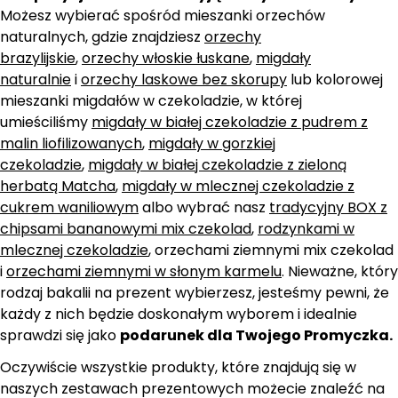
Możesz wybierać spośród mieszanki orzechów
naturalnych, gdzie znajdziesz
orzechy
brazylijskie
,
orzechy włoskie łuskane
,
migdały
naturalnie
i
orzechy laskowe bez skorupy
lub kolorowej
mieszanki migdałów w czekoladzie, w której
umieściliśmy
migdały w białej czekoladzie z pudrem z
malin liofilizowanych
,
migdały w gorzkiej
czekoladzie
,
migdały w białej czekoladzie z zieloną
herbatą Matcha
,
migdały w mlecznej czekoladzie z
cukrem waniliowym
albo wybrać nasz
tradycyjny BOX z
chipsami bananowymi mix czekolad
,
rodzynkami w
mlecznej czekoladzie
, orzechami ziemnymi mix czekolad
i
orzechami ziemnymi w słonym karmelu
. Nieważne, który
rodzaj bakalii na prezent wybierzesz, jesteśmy pewni, że
każdy z nich będzie doskonałym wyborem i idealnie
sprawdzi się jako
podarunek dla Twojego Promyczka.
Oczywiście wszystkie produkty, które znajdują się w
naszych zestawach prezentowych możecie znaleźć na