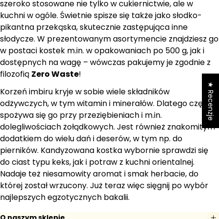
szeroko stosowane nie tylko w cukiernictwie, ale w
a
kuchni w ogóle. Świetnie spisze się także jako słodko-
pikantna przekąska, skutecznie zastępująca inne
słodycze. W prezentowanym asortymencie znajdziesz go
w postaci kostek m.in. w opakowaniach po 500 g, jak i
dostępnych na wagę – wówczas pakujemy je zgodnie z
filozofią
Zero Waste
!
★ Recenzje
Korzeń imbiru kryje w sobie wiele składników
odżywczych, w tym witamin i minerałów. Dlatego często
spożywa się go przy przeziębieniach i m.in.
dolegliwościach żołądkowych. Jest również znakomitym
dodatkiem do wielu dań i deserów, w tym np. do
pierników. Kandyzowana kostka wybornie sprawdzi się
do ciast typu keks, jak i potraw z kuchni orientalnej.
Nadaje też niesamowity aromat i smak herbacie, do
której został wrzucony. Już teraz więc sięgnij po wybór
najlepszych egzotycznych bakalii.
O naszym sklepie