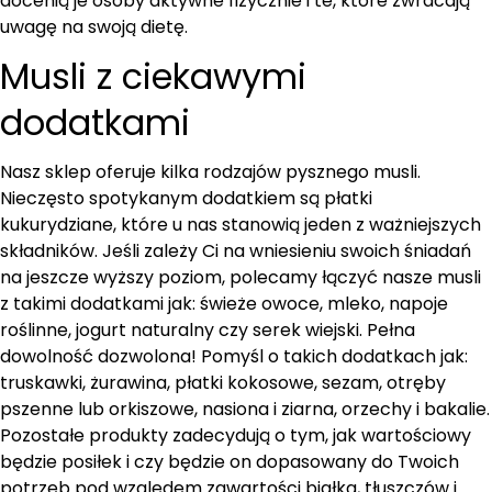
docenią je osoby aktywne fizycznie i te, które zwracają
uwagę na swoją dietę.
Musli z ciekawymi
dodatkami
Nasz sklep oferuje kilka rodzajów pysznego musli.
Nieczęsto spotykanym dodatkiem są płatki
kukurydziane, które u nas stanowią jeden z ważniejszych
składników. Jeśli zależy Ci na wniesieniu swoich śniadań
na jeszcze wyższy poziom, polecamy łączyć nasze musli
z takimi dodatkami jak: świeże owoce, mleko, napoje
roślinne, jogurt naturalny czy serek wiejski. Pełna
dowolność dozwolona! Pomyśl o takich dodatkach jak:
truskawki, żurawina, płatki kokosowe, sezam, otręby
pszenne lub orkiszowe, nasiona i ziarna, orzechy i bakalie.
Pozostałe produkty zadecydują o tym, jak wartościowy
będzie posiłek i czy będzie on dopasowany do Twoich
potrzeb pod względem zawartości białka, tłuszczów i