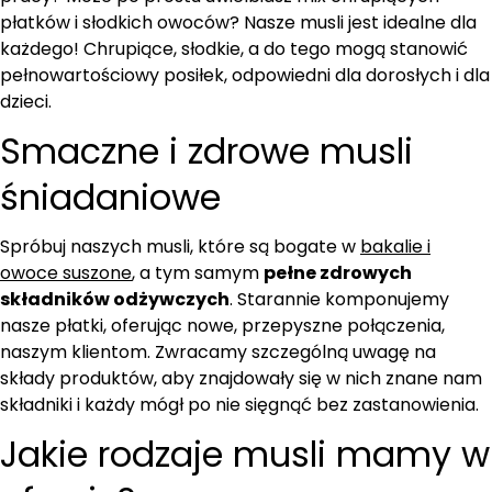
chrupkość!
a
a
płatków i słodkich owoców? Nasze musli jest idealne dla
każdego! Chrupiące, słodkie, a do tego mogą stanowić
pełnowartościowy posiłek, odpowiedni dla dorosłych i dla
dzieci.
Smaczne i zdrowe musli
śniadaniowe
Spróbuj naszych musli, które są bogate w
bakalie i
owoce suszone
, a tym samym
pełne zdrowych
składników odżywczych
. Starannie komponujemy
nasze płatki, oferując nowe, przepyszne połączenia,
naszym klientom. Zwracamy szczególną uwagę na
składy produktów, aby znajdowały się w nich znane nam
składniki i każdy mógł po nie sięgnąć bez zastanowienia.
Jakie rodzaje musli mamy w