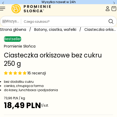
Wysyłka nawet w 24h
Przejdź do
treści
S
Wszystkie kategorie
z
Strona główna
u
/
Batony, ciastka, wafelki
/
Ciasteczka orkiszowe bez cukru 250...
Przejdź do
k
informacji
Bestseller
o
a
produkcie
j
Promienie Słońca
Ciasteczka orkiszowe bez cukru
250 g
16 recenzji
bez dodatku cukru
cienka, chrupiąca forma
do kawy, lunchboxa i podjadania
C
73,96 PLN / kg
e
18,49 PLN
C
1/szt.
n
e
a
j
n