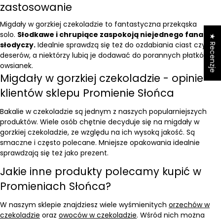
zastosowanie
Migdały w gorzkiej czekoladzie to fantastyczna przekąska
solo.
Słodkawe i chrupiące zaspokoją niejednego fana
★ Recenzje
słodyczy.
Idealnie sprawdzą się też do ozdabiania ciast czy
deserów, a niektórzy lubią je dodawać do porannych
płatków i
owsianek
.
Migdały w gorzkiej czekoladzie - opinie
klientów sklepu Promienie Słońca
Bakalie w czekoladzie są jednym z naszych popularniejszych
produktów. Wiele osób chętnie decyduje się na migdały w
gorzkiej czekoladzie, ze względu na ich wysoką jakość. Są
smaczne i często polecane. Mniejsze opakowania idealnie
sprawdzają się też jako prezent.
Jakie inne produkty polecamy kupić w
Promieniach Słońca?
W naszym sklepie znajdziesz wiele wyśmienitych
orzechów w
czekoladzie
oraz
owoców w czekoladzie
. Wśród nich można