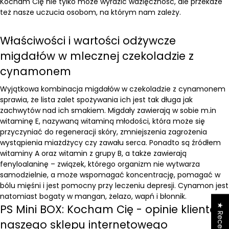
Kocham Cię nie tylko może wyrazić wdzięczność, ale przekaże
też nasze uczucia osobom, na którym nam zależy.
Właściwości i wartości odżywcze
migdałów w mlecznej czekoladzie z
cynamonem
Wyjątkowa kombinacja migdałów w czekoladzie z cynamonem
sprawia, że lista zalet spożywania ich jest tak długa jak
zachwytów nad ich smakiem.
Migdały
zawierają w sobie m.in
witaminę E, nazywaną witaminą młodości, która może się
przyczyniać do regeneracji skóry, zmniejszenia zagrożenia
wystąpienia miażdżycy czy zawału serca. Ponadto są źródłem
witaminy A oraz witamin z grupy B, a także zawierają
fenyloalaninę – związek, którego organizm nie wytwarza
samodzielnie, a może wspomagać koncentrację, pomagać w
bólu mięśni i jest pomocny przy leczeniu depresji. Cynamon jest
natomiast bogaty w mangan, żelazo, wapń i błonnik.
PS Mini BOX: Kocham Cię - opinie klientów
★ Recenzje
naszego sklepu internetowego