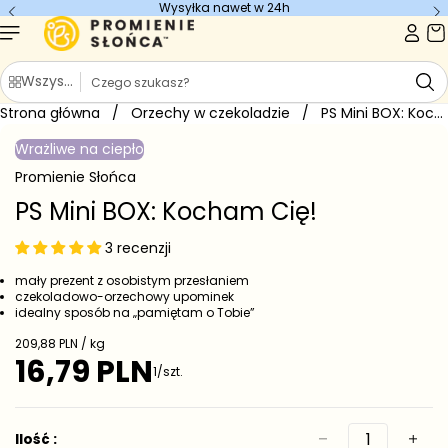
Wysyłka nawet w 24h
Przejdź do
treści
S
Wszystkie kategorie
z
Strona główna
u
/
Orzechy w czekoladzie
/
PS Mini BOX: Kocham Cię!
Przejdź do
k
informacji
Wrażliwe na ciepło
o
a
produkcie
j
Promienie Słońca
PS Mini BOX: Kocham Cię!
3 recenzji
mały prezent z osobistym przesłaniem
czekoladowo-orzechowy upominek
idealny sposób na „pamiętam o Tobie”
C
209,88 PLN / kg
e
16,79 PLN
C
1/szt.
n
e
a
j
n
e
a
Ilość :
d
r