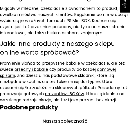
Migdały w mlecznej czekoladzie z cynamonem to produkt, który
uwielbia mnóstwo naszych klientów. Regularnie po nie wracają i
wybierają je w różnych formach. PS Mini BOX: Kocham cię
często jest też przez nich polecany, nie tylko na naszej stronie
internetowej, ale także bliskim osobom, znajomym.
Jakie inne produkty z naszego sklepu
online warto spróbować?
Promienie Słońca to przepyszne
bakalie w czekoladzie
, ale też
świeże
orzechy i bakalie
czy produkty do każdej
domowej
spiżarni
. Znajdziesz u nas podstawowe składniki, które są
niezbędne w kuchni, ale też takie mniej dostępne, które
czasami ciężko znaleźć na sklepowych półkach. Posiadamy też
propozycje gotowych
prezentów i BOXów
, które są idealne na
wszelkiego rodzaju okazje, ale też i jako prezent bez okazji.
Podobne produkty
Nasza społeczność