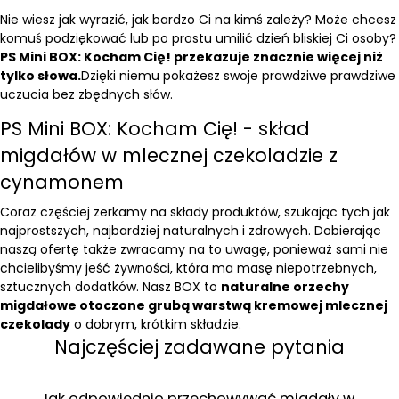
Nie wiesz jak wyrazić, jak bardzo Ci na kimś zależy? Może chcesz
komuś podziękować lub po prostu umilić dzień bliskiej Ci osoby?
PS Mini BOX: Kocham Cię! przekazuje znacznie więcej niż
tylko słowa.
Dzięki niemu pokażesz swoje prawdziwe prawdziwe
uczucia bez zbędnych słów.
PS Mini BOX: Kocham Cię! - skład
migdałów w mlecznej czekoladzie z
cynamonem
Coraz częściej zerkamy na składy produktów, szukając tych jak
najprostszych, najbardziej naturalnych i zdrowych. Dobierając
naszą ofertę także zwracamy na to uwagę, ponieważ sami nie
chcielibyśmy jeść żywności, która ma masę niepotrzebnych,
sztucznych dodatków. Nasz BOX to
naturalne orzechy
migdałowe otoczone grubą warstwą kremowej mlecznej
czekolady
o dobrym, krótkim składzie.
Najczęściej zadawane pytania
Jak odpowiednio przechowywać migdały w