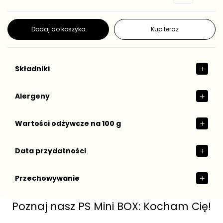
n
e
o
g
s
t
u
Dodaj do koszyka
Kup teraz
k
l
o
a
w
r
a
n
Składniki
a
Alergeny
Wartości odżywcze na 100 g
Data przydatności
Przechowywanie
Poznaj nasz PS Mini BOX: Kocham Cię!