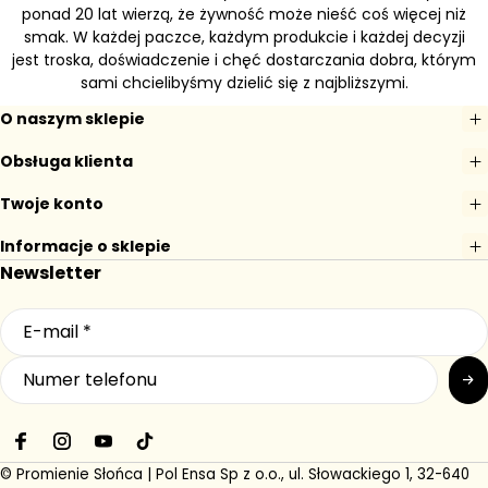
ponad 20 lat wierzą, że żywność może nieść coś więcej niż
smak. W każdej paczce, każdym produkcie i każdej decyzji
jest troska, doświadczenie i chęć dostarczania dobra, którym
sami chcielibyśmy dzielić się z najbliższymi.
O naszym sklepie
Obsługa klienta
Twoje konto
Informacje o sklepie
Newsletter
F
I
Y
T
a
n
o
i
© Promienie Słońca | Pol Ensa Sp z o.o., ul. Słowackiego 1, 32-640