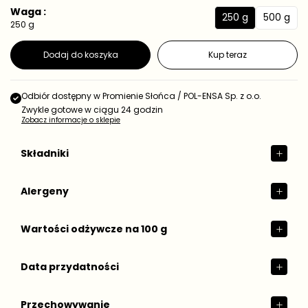
e
a
Waga :
d
250 g
500 g
r
2
5
250 g
n
e
5
0
o
g
s
0
0
Dodaj do koszyka
Kup teraz
t
u
g
g
k
l
o
a
w
Odbiór dostępny w
Promienie Słońca / POL-ENSA Sp. z o.o.
r
a
Zwykle gotowe w ciągu 24 godzin
n
Zobacz informacje o sklepie
a
Składniki
Alergeny
Wartości odżywcze na 100 g
Data przydatności
Przechowywanie