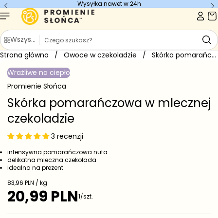
Wysyłka nawet w 24h
Przejdź do
treści
S
Wszystkie kategorie
z
Strona główna
u
/
Owoce w czekoladzie
/
Skórka pomarańczowa w mlecznej czekoladzie
Przejdź do
k
informacji
Wrażliwe na ciepło
o
a
produkcie
j
Promienie Słońca
Skórka pomarańczowa w mlecznej
czekoladzie
3 recenzji
intensywna pomarańczowa nuta
delikatna mleczna czekolada
idealna na prezent
C
83,96 PLN / kg
e
20,99 PLN
C
1/szt.
n
e
a
j
n