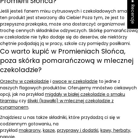
Promieni Słońca?
★ Recenzje
Jeśli jesteś fanem mixu cytrusowych i czekoladowych smaków,
ten produkt jest stworzony dla Ciebie! Poza tym, że jest to
przepyszna przekąska, może ona dostarczyć organizmowi
trochę cennych składników odżywczych. Skórkę pomarańczową
w czekoladzie nie tylko dodaje się do deserów, ale niektórzy
chętnie podjadają ją w pracy, szkole czy pomiędzy posiłkami.
Co warto kupić w Promieniach Słońca,
poza skórka pomarańczową w mlecznej
czekoladzie?
Orzechy w czekoladzie
i
owoce w czekoladzie
to jedne z
naszych flagowych produktów. Oferujemy mnóstwo ciekawych
opcji, jak na przykład
migdały w białej czekoladzie o smaku
tiramisu
czy
śliwki (kawałki) w mlecznej czekoladzie z
cynamonem
.
Znajdziesz u nas także składniki, które przydadzą ci się w
codziennym gotowaniu, na
przykład
makarony
,
kasze
,
przyprawy i dodatki
,
kawy, herbaty,
napoje
.