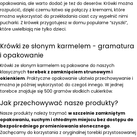
opakowania, ale warto dodać je też do deserów. Krówki można
rozpuścić, dzięki czemu łatwo się połączy z kremami, które
można wykorzystać do przekładania ciast czy wypełnić nimi
pucharki. Z krówek przygotujesz w domu popularne “szyszki”,
które uwielbiają nie tylko dzieci.
Krówki ze słonym karmelem - gramatura
i opakowanie
Krówki ze słonym karmelem są pakowane do naszych
klasycznych
torebek z zamknięciem strunowym i
okienkiem
. Praktyczne opakowanie ułatwia przechowywanie i
można je później wykorzystać do czegoś innego. W jednej
torebce znajduje się 500 gramów słodkich cukierków.
Jak przechowywać nasze produkty?
Nasze produkty należy trzymać
w szczelnie zamkniętym
opakowaniu, suchym i chłodnym miejscu bez dostępu do
bezpośredniego promieniowania słonecznego
.
Zachęcamy do korzystania z oryginalnej torebki przystosowanej