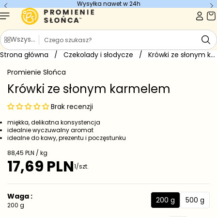
Wysyłka nawet w 24h
Przejdź do
treści
S
Wszystkie kategorie
z
Strona główna
u
/
Czekolady i słodycze
/
Krówki ze słonym karmelem
Przejdź do
k
informacji
Promienie Słońca
o
a
produkcie
j
Krówki ze słonym karmelem
Brak recenzji
miękka, delikatna konsystencja
idealnie wyczuwalny aromat
idealne do kawy, prezentu i poczęstunku
C
88,45 PLN / kg
e
17,69 PLN
C
1/szt.
n
e
a
j
n
e
a
Waga :
d
200 g
500 g
r
2
5
200 g
n
e
0
0
o