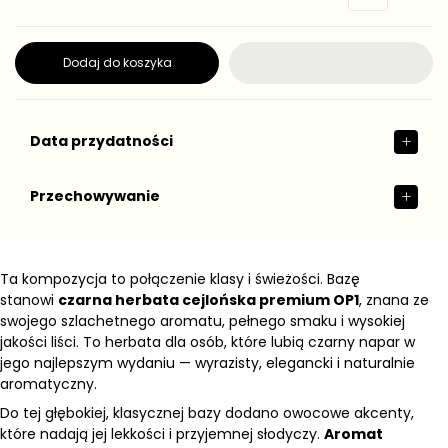
r
n
e
o
g
s
t
u
Dodaj do koszyka
k
l
o
a
w
r
a
n
Data przydatności
a
Przechowywanie
Ta kompozycja to połączenie klasy i świeżości. Bazę
stanowi
czarna herbata cejlońska premium OP1
, znana ze
swojego szlachetnego aromatu, pełnego smaku i wysokiej
jakości liści. To herbata dla osób, które lubią czarny napar w
jego najlepszym wydaniu — wyrazisty, elegancki i naturalnie
aromatyczny.
Do tej głębokiej, klasycznej bazy dodano owocowe akcenty,
które nadają jej lekkości i przyjemnej słodyczy.
Aromat