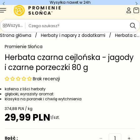
Wysyłka nawet w 24h
Przejdź do
treści
S
Wszystkie kategorie
z
Strona główna
u
/
Herbaty i napary z dodatkami
/
Herbata czarna cejlońska - jagody...
Przejdź do
k
informacji
Promienie Słońca
o
a
produkcie
j
Herbata czarna cejlońska - jagody
i czarne porzeczki 80 g
Brak recenzji
kofeina z liści herbaty
głęboki, wyrazisty aromat
klasyka na poranek i chwilę wytchnienia
C
374,88 PLN / kg
e
29,99 PLN
C
1/szt.
n
e
a
j
n
e
a
Ilość :
d