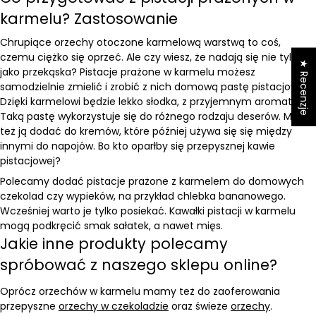
karmelu? Zastosowanie
Chrupiące orzechy otoczone karmelową warstwą to coś,
czemu ciężko się oprzeć. Ale czy wiesz, że nadają się nie tylko
★ Recenzje
jako przekąska? Pistacje prażone w karmelu możesz
samodzielnie zmielić i zrobić z nich domową
pastę pistacjową
.
Dzięki karmelowi będzie lekko słodka, z przyjemnym aromatem.
Taką pastę wykorzystuje się do różnego rodzaju deserów. Można
też ją dodać do kremów, które później używa się się między
innymi do napojów. Bo kto oparłby się przepysznej kawie
pistacjowej?
Polecamy dodać pistacje prażone z karmelem do domowych
czekolad czy wypieków, na przykład chlebka bananowego.
Wcześniej warto je tylko posiekać. Kawałki pistacji w karmelu
mogą podkręcić smak sałatek, a nawet mięs.
Jakie inne produkty polecamy
spróbować z naszego sklepu online?
Oprócz orzechów w karmelu mamy też do zaoferowania
przepyszne
orzechy w czekoladzie
oraz świeże
orzechy
.