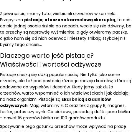
Z pewnością mamy tutaj wielbicieli orzechów w karmelu.
Przepyszna
pistacja, otoczona karmelową skorupką
, to coś
co nie jednej osobie śni się po nocach. wcale się nie dziwimy, bo
te orzechy są naprawdę wyśmienite, a gdy otwieramy paczkę,
ciężko nam się od nich oderwać i niestety znikają szybciej niż
byśmy tego chcieli…
Dlaczego warto jeść pistacje?
Właściwości i wartości odżywcze
Pistacje
cieszą się dużą popularnością. Nie tylko jako same
orzechy, ale też pod postacią różnego rodzaju kremów, które są
dodawane do wypieków i deserów. Kiedy jemy tak dużo
orzechów, warto wspomnieć o ich właściwościach i jak działają
na nasz organizm. Pistacje są
skarbnicą składników
odżywczych
. Mają witaminy E, C oraz tek z grupy B, magnez,
fosfor, potas czy cynk. Co ciekawe, posiadają dość sporo białka
– nawet 16 gramów białka na 100 gramów produktu.
Spożywanie tego gatunku orzechów może wpływać na pracę