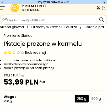
Wysyłka nawet w 24h
Szukaj
Wszystkie kategorie
Strona główna
/
Orzechy w karmelu i cukrze
/
Pistacje prażone w karmelu
Promienie Słońca
Pistacje prażone w karmelu
Brak recenzji
naturalnie zawierają białko roślinne
źródło błonnika pokarmowego
słodka przekąska na bazie pistacji
Cena jednostkowa
215,96 PLN / kg
53,99 PLN
Cena regularna
1/szt.
Waga :
250 g
500 g
250 g
500 g
250 g