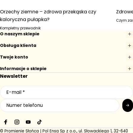
Orzechy ziemne – zdrowa przekąska czy
Zdrowe
kaloryczna pułapka?
Czym zas
Kompletny przewodnik
O naszym sklepie
Obsługa klienta
Twoje konto
Informacje o sklepie
Newsletter
F
I
Y
T
a
n
o
i
© Promienie Słońca | Pol Ensa Sp z o.o., ul. Słowackiego 1, 32-640