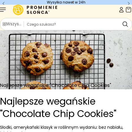
Wysyłka nawet w 24h
Przejdź do
treści
S
Wszystkie kategorie
z
u
k
a
j
Najlepsze wegańskie "Chocolate Chip Cookies"
Najlepsze wegańskie
"Chocolate Chip Cookies"
Słodki, amerykański klasyk w roślinnym wydaniu: bez nabiału,