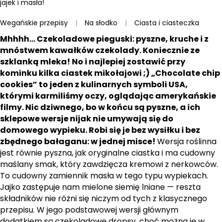
jajek i masła!
Wegańskie przepisy
|
Na słodko
|
Ciasta i ciasteczka
Mhhhh… Czekoladowe pieguski: pyszne, kruche i z
mnóstwem kawałków czekolady. Koniecznie ze
szklanką mleka! No i najlepiej zostawić przy
kominku kilka ciastek mikołajowi ;) „Chocolate chip
cookies” to jeden z kulinarnych symboli USA,
którymi karmiliśmy oczy, oglądając amerykańskie
filmy. Nic dziwnego, bo w końcu są pyszne, a ich
sklepowe wersje nijak nie umywają się do
domowego wypieku. Robi się je bez wysiłku i bez
zbędnego bałaganu: w jednej misce!
Wersja roślinna
jest równie pyszna, jak oryginalne ciastka i ma cudowny
maślany smak, który zawdzięcza kremowi z nerkowców.
To cudowny zamiennik masła w tego typu wypiekach.
Jajko zastępuje nam mielone siemię lniane — reszta
składników nie różni się niczym od tych z klasycznego
przepisu. W jego podstawowej wersji głównym
dodatkiem są czekoladowe dropsy, choć można je w