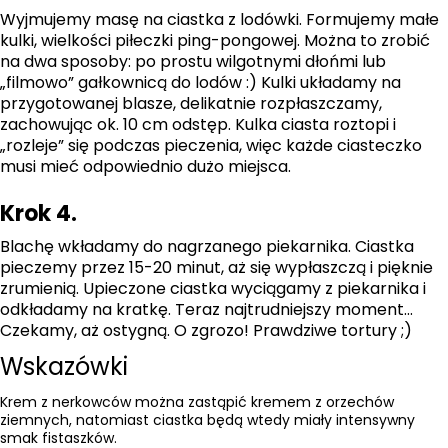
Wyjmujemy masę na ciastka z lodówki. Formujemy małe
kulki, wielkości piłeczki ping-pongowej. Można to zrobić
na dwa sposoby: po prostu wilgotnymi dłońmi lub
„filmowo” gałkownicą do lodów :) Kulki układamy na
przygotowanej blasze, delikatnie rozpłaszczamy,
zachowując ok. 10 cm odstęp. Kulka ciasta roztopi i
„rozleje” się podczas pieczenia, więc każde ciasteczko
musi mieć odpowiednio dużo miejsca.
Krok 4.
Blachę wkładamy do nagrzanego piekarnika. Ciastka
pieczemy przez 15-20 minut, aż się wypłaszczą i pięknie
zrumienią. Upieczone ciastka wyciągamy z piekarnika i
odkładamy na kratkę. Teraz najtrudniejszy moment...
Czekamy, aż ostygną. O zgrozo! Prawdziwe tortury ;)
Wskazówki
Krem z nerkowców można zastąpić kremem z orzechów
ziemnych, natomiast ciastka będą wtedy miały intensywny
smak fistaszków.