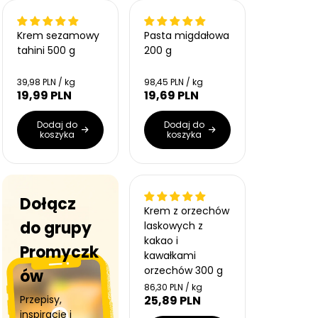
Bestseller
Krem sezamowy
Pasta migdałowa
tahini 500 g
200 g
C
C
39,98 PLN / kg
98,45 PLN / kg
e
e
19,99 PLN
19,69 PLN
C
C
n
n
e
e
a
a
n
n
Dodaj do
Dodaj do
j
j
koszyka
koszyka
a
a
e
e
r
r
d
d
n
n
e
e
o
o
g
g
s
s
u
u
t
t
Dołącz
l
l
k
k
Krem z orzechów
a
a
o
o
do grupy
laskowych z
w
w
r
r
kakao i
a
a
n
n
Promyczk
kawałkami
a
a
orzechów 300 g
ów
C
86,30 PLN / kg
e
Przepisy,
25,89 PLN
C
n
e
inspiracje i