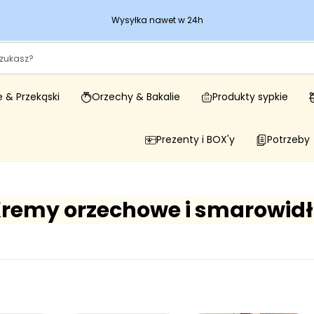
Wysyłka nawet w 24h
 & Przekąski
Orzechy & Bakalie
Produkty sypkie
Prezenty i BOX'y
Potrzeby
remy orzechowe i smarowid