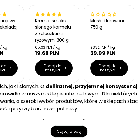
o
o
g
g
s
s
u
u
Nowość
t
t
l
l
k
k
tacjowy
Krem o smaku
Masło klarowane
a
a
o
o
zekoladą
słonego karmelu
750 g
w
w
r
r
z kuleczkami
a
a
n
n
ryżowymi 300 g
a
a
C
C
 / kg
65,63 PLN / kg
93,32 PLN / kg
e
e
LN
19,69 PLN
69,99 PLN
C
C
n
n
e
e
a
a
n
n
 do
Dodaj do
Dodaj do
j
j
yka
koszyka
koszyka
a
a
e
e
r
r
d
d
n
n
e
e
ch, jak i słonych. O
delikatnej, przyjemnej konsystencj
o
o
g
g
s
s
marowidła w naszym sklepie internetowym. Dla niektóry
u
u
t
t
l
l
wania, a szeroki wybór produktów, które w sklepach stac
k
k
a
a
o
o
wać i przyrządzać nowe potrawy.
w
w
r
r
a
a
n
n
howe i bakaliowe - ce
a
a
Czytaj więcej