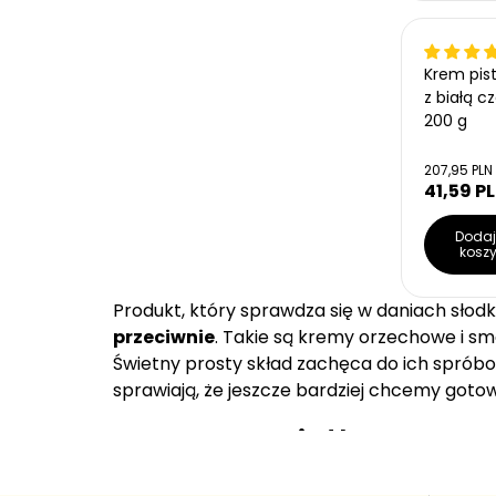
o
g
s
u
t
l
k
Krem pis
a
o
z białą c
w
r
200 g
a
n
a
C
207,95 PLN
e
41,59 P
C
n
e
a
n
Dodaj
j
kosz
a
e
r
d
n
e
Produkt, który sprawdza się w daniach słodki
o
g
s
przeciwnie
. Takie są kremy orzechowe i s
u
t
l
Świetny prosty skład zachęca do ich spróbo
k
a
o
sprawiają, że jeszcze bardziej chcemy goto
w
r
a
n
Smarowidła orzec
a