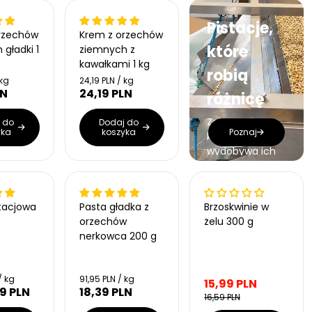
Bestseller
Pistacje,
rzechów
Krem z orzechów
które
gładki 1
ziemnych z
kawałkami 1 kg
robią
C
 kg
24,19 PLN / kg
e
LN
24,19 PLN
C
różnicę
n
e
a
n
Zobacz proces,
 do
Dodaj do
j
yka
koszyka
Poznaj
a
e
który
r
d
wydobywa ich
n
e
smak i
o
g
chrupkość!
s
u
Wyprzedany
3% Obniżki
t
l
k
Promocja
stacjowa
Pasta gładka z
Brzoskwinie w
a
o
Nowość
orzechów
żelu 300 g
w
r
nerkowca 200 g
a
n
a
C
/ kg
91,95 PLN / kg
15,99 PLN
e
9 PLN
18,39 PLN
C
C
16,59 PLN
n
e
e
a