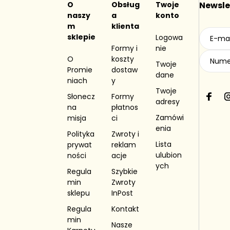
pysznej formie
O
Obsług
Twoje
Newsle
naszy
a
konto
m
klienta
Nasz sklep internetowy oferuje wiele rodz
sklepie
Logowa
tak to krem z orzechów ziemnych jest kupow
Formy i
nie
doskonały dodatek
przy pieczeniu ciast, 
O
koszty
Twoje
tajskiego makaronu
. Po inspiracje polec
Promie
dostaw
dane
Instagramie:
@
promienieslonca.pl
. My zagw
niach
y
Twoje
Jakie rodzaje k
Słonecz
Formy
F
I
adresy
na
płatnos
a
Zamówi
misja
ci
w ofercie Promie
c
enia
e
Polityka
Zwroty i
b
Lista
prywat
reklam
o
ulubion
ności
acje
W naszej ofercie dostępne są klasyczne ma
o
ych
sezamowy tahini
. Jednak naszymi ulubieńc
Regula
Szybkie
k
niepowtarzalnego smaku. Co więcej można 
min
Zwroty
kokosa
i
krem kokosowy z wiórkami kokoso
sklepu
InPost
Regula
Kontakt
Kremy orzechowe
min
Nasze