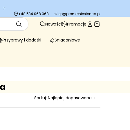
Tysiące zadowolonych klientów
sklep@promienieslonca.pl
+48 534 068 068
Nowości
Promocje
Przyprawy i dodatki
Śniadaniowe
ła
Sortuj:
Najlepiej dopasowane