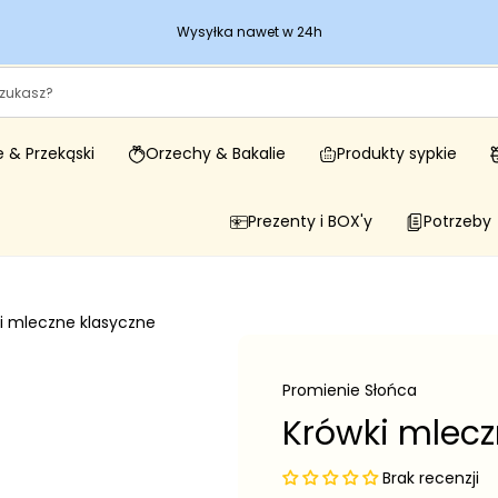
Wysyłka nawet w 24h
 & Przekąski
Orzechy & Bakalie
Produkty sypkie
Prezenty i BOX'y
Potrzeby
i mleczne klasyczne
Promienie Słońca
Krówki mlecz
Brak recenzji