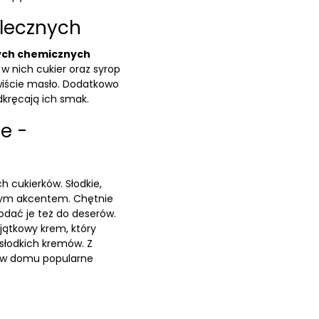
lecznych
nych chemicznych
ę w nich cukier oraz syrop
wiście masło. Dodatkowo
dkręcają ich smak.
e -
h cukierków. Słodkie,
nym akcentem. Chętnie
odać je też do deserów.
jątkowy krem, który
 słodkich kremów. Z
 w domu popularne