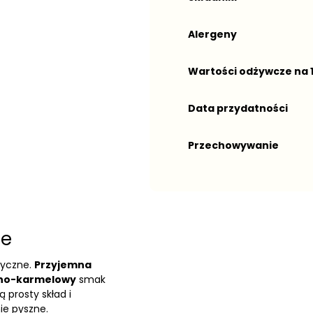
Alergeny
Wartości odżywcze na 
Data przydatności
Przechowywanie
ne
syczne.
Przyjemna
zno-karmelowy
smak
 prosty skład i
nie pyszne.