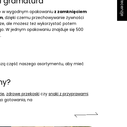
★ Recenzje
i gramatura
się w wygodnym opakowaniu
z zamknięciem
em
, dzięki czemu przechowywanie żywności
jsze, ale możesz też wykorzystać potem
go. W jednym opakowaniu znajduje się 500
.
ększą część naszego asortymentu, aby mieć
my?
zie
,
zdrowe przekąski
czy
snaki z przyprawami
.
go gotowania, na