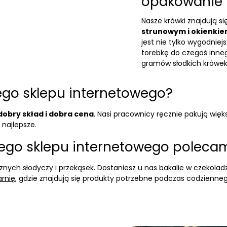
opakowanie 
Nasze krówki znajdują 
strunowym i okienki
jest nie tylko wygodnie
torebkę do czegoś inne
gramów słodkich krówek
ego sklepu internetowego?
dobry skład i dobra cena
. Nasi pracownicy ręcznie pakują wi
najlepsze.
szego sklepu internetowego poleca
sznych
słodyczy i przekąsek
. Dostaniesz u nas
bakalie w czekolad
rnię
, gdzie znajdują się produkty potrzebne podczas codzienne