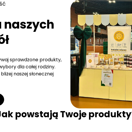
ść
a naszych
ół
rywaj sprawdzone produkty,
ybory dla całej rodziny.
bliżej naszej słonecznej
Jak powstają Twoje produkty