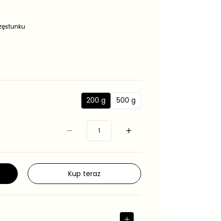
częstunku
200 g
500 g
2
5
0
0
0
0
g
g
Kup teraz