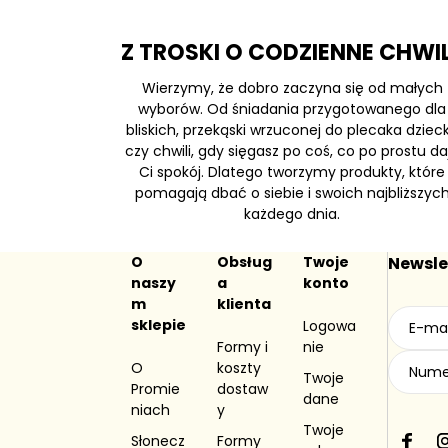
Z TROSKI O CODZIENNE CHWI
Wierzymy, że dobro zaczyna się od małych
wyborów. Od śniadania przygotowanego dla
bliskich, przekąski wrzuconej do plecaka dziec
czy chwili, gdy sięgasz po coś, co po prostu da
Ci spokój. Dlatego tworzymy produkty, które
pomagają dbać o siebie i swoich najbliższyc
każdego dnia.
O
Obsług
Twoje
Newsle
naszy
a
konto
m
klienta
sklepie
Logowa
Formy i
nie
O
koszty
Twoje
Promie
dostaw
dane
niach
y
Twoje
Słonecz
Formy