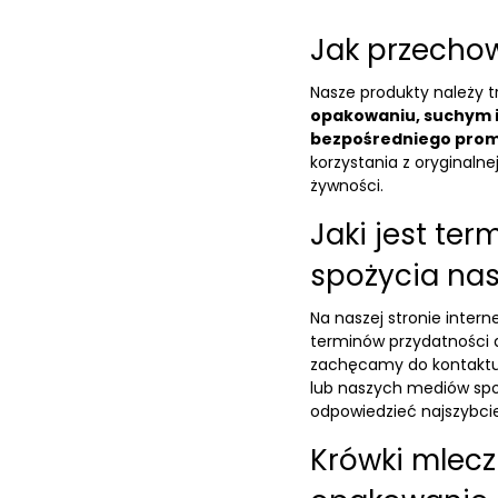
Jak przecho
Nasze produkty należy
opakowaniu, suchym i
bezpośredniego prom
korzystania z oryginaln
żywności.
Jaki jest ter
spożycia na
Na naszej stronie inte
terminów przydatności d
zachęcamy do kontaktu
lub naszych mediów spo
odpowiedzieć najszybcie
Krówki mlecz