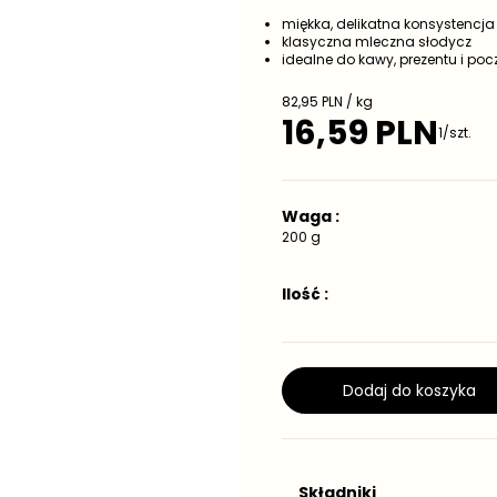
miękka, delikatna konsystencja
klasyczna mleczna słodycz
idealne do kawy, prezentu i po
C
82,95 PLN / kg
e
16,59 PLN
C
1/szt.
n
e
a
j
n
e
a
d
Waga :
r
n
e
200 g
o
g
s
t
u
Ilość :
k
l
o
a
w
r
a
n
a
Dodaj do koszyka
Składniki