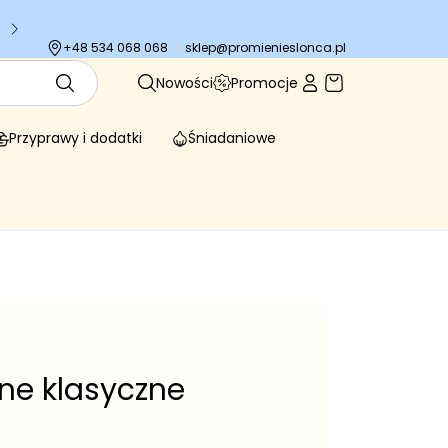
Tysiące zadowolonych klientów
sklep@promienieslonca.pl
+48 534 068 068
Nowości
Promocje
Przyprawy i dodatki
Śniadaniowe
ne klasyczne