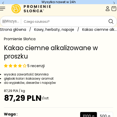
Wysyłka nawet w 24h
Przejdź do
treści
S
Wszystkie kategorie
z
Strona główna
u
/
Kawy, herbaty, napoje
/
Kakao ciemne alkalizowane w proszku
Przejdź do
k
informacji
Promienie Słońca
o
a
produkcie
j
Kakao ciemne alkalizowane w
proszku
5 recenzji
wysoka zawartość błonnika
głęboki kolor i kakaowy aromat
do wypieków, deserów i napojów
C
87,29 PLN / kg
e
87,29 PLN
C
1/szt.
n
e
a
j
n
e
a
Waga :
d
1000 g
500 g