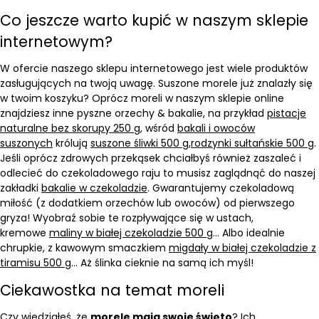
Co jeszcze warto kupić w naszym sklepie
internetowym?
W ofercie naszego sklepu internetowego jest wiele produktów
zasługujących na twoją uwagę. Suszone morele już znalazły się
w twoim koszyku? Oprócz moreli w naszym sklepie online
znajdziesz inne pyszne orzechy & bakalie, na przykład
pistacje
naturalne bez skorupy 250 g
, wśród
bakali i owoców
suszonych
królują
suszone śliwki 500 g
,
rodzynki sułtańskie 500 g
.
Jeśli oprócz zdrowych przekąsek chciałbyś również zaszaleć i
odlecieć do czekoladowego raju to musisz zaglądnąć do naszej
zakładki
bakalie w czekoladzie
. Gwarantujemy czekoladową
miłość (z dodatkiem orzechów lub owoców) od pierwszego
gryza! Wyobraź sobie te rozpływające się w ustach,
kremowe
maliny w białej czekoladzie 500 g
… Albo idealnie
chrupkie, z kawowym smaczkiem
migdały w białej czekoladzie z
tiramisu 500 g
… Aż ślinka cieknie na samą ich myśl!
Ciekawostka na temat moreli
Czy wiedziałeś, że
morele mają swoje święto
? Ich