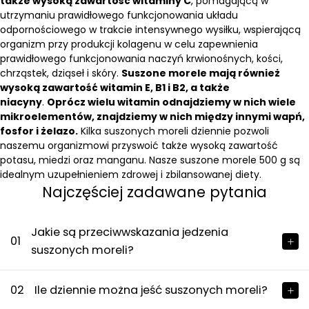
także wysoką zawartość witaminy C
, pomagającą w
utrzymaniu prawidłowego funkcjonowania układu
odpornościowego w trakcie intensywnego wysiłku, wspierającą
organizm przy produkcji kolagenu w celu zapewnienia
prawidłowego funkcjonowania naczyń krwionośnych, kości,
chrząstek, dziąseł i skóry.
Suszone morele mają również
wysoką zawartość witamin E, B1 i B2, a także
niacyny
.
Oprócz wielu witamin odnajdziemy w nich wiele
mikroelementów, znajdziemy w nich między innymi wapń,
fosfor i żelazo.
Kilka suszonych moreli dziennie pozwoli
naszemu organizmowi przyswoić także wysoką zawartość
potasu, miedzi oraz manganu. Nasze suszone morele 500 g są
idealnym uzupełnieniem zdrowej i zbilansowanej diety.
Najczęściej zadawane pytania
Jakie są przeciwwskazania jedzenia
01
suszonych moreli?
02
Ile dziennie można jeść suszonych moreli?