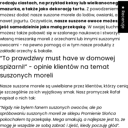
rodzaju ciastach, na przykład keksy lub wielkanocnego
★ Recenzje
mazurka, a także jako dekorację tortu.
Z powodzeniem
możesz dodać nasze suszone morele do lodów, owsianki, a
nawet jogurtu. Oczywiście,
nasze suszone owoce możesz
jeść samodzielnie jako małą przekąskę
. W swojej kuchni
możesz także pobawić się w szalonego naukowca i stworzyć
własną mieszankę moreli z orzechami lub innymi suszonymi
owocami - na pewno pomogą ci w tym nasze produkty z
zakładki orzechy & bakalie.
“To prawdziwy must have w domowej
spiżarni!” - opinie klientów na temat
suszonych moreli
Nasze suszone morele są uwielbiane przez klientów, którzy cenią
je szczególnie za ich wyjątkowy smak. Nasz promyczek Rafał
napisał o nich tak:
“Nigdy nie byłem fanem suszonych owoców, ale po
spróbowaniu suszonych moreli ze sklepu Promienie Słońca
pokochałem tą przekąskę. Mega smakują, a najlepsze jest to, że
mogę je wszędzie ze sobą zabrać i zjeść, kiedy poczuję głód”.