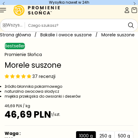
Wysyłka nawet w 24h
Przejdź do
treści
S
Wszystkie kategorie
z
Strona główna
u
/
Bakalie i owoce suszone
/
Morele suszone
Przejdź do
k
informacji
Bestseller
o
a
produkcie
j
Promienie Słońca
Morele suszone
37 recenzji
źródło błonnika pokarmowego
naturalna owocowa słodycz
miękka przekąska do owsianki i deserów
C
46,69 PLN / kg
e
46,69 PLN
C
1/szt.
n
e
a
j
n
e
a
Waga :
d
1000 g
250 g
500 g
r