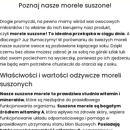
Poznaj nasze morele suszone!
Drogie promyczki, na pewno mamy wśród was owocowych
miłośników i to właśnie do nich kierujemy nasz produkt,
czyli
morele suszone! To idealna przekąska w ciągu dnia.
A
dlaczego? Już tłumaczymy! W porównaniu do świeżych moreli
nasze suszone owoce są pozbawione kapiącego soku. Dzięki
czemu bez obaw możesz zabrać je ze sobą na górski szlak lub
dać swoim pociechom na wycieczkę, ponieważ po ich zjedzeniu
nie będą wam potrzebne chusteczki do otarcia się z soku.
Właściwości i wartości odżywcze moreli
suszonych
Nasze suszone morele to prawdziwa studnia witamin i
minerałów
, które są niezbędne do prawidłowego
funkcjonowania organizmu.
Suszone morele są bogatym
źródłem witaminy A
, która wpływa na zdrowie skóry, wspiera
funkcjonowanie układu odpornościowego i pomaga w
prawidłowym utrzymaniu stanu błon śluzowych.
Posiadają