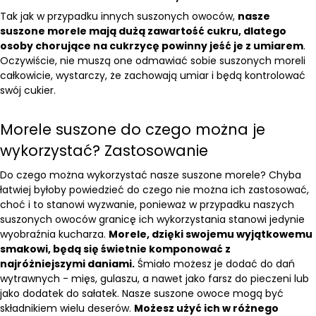
Tak jak w przypadku innych suszonych owoców,
nasze
suszone morele mają dużą zawartość cukru, dlatego
osoby chorujące na cukrzycę powinny jeść je z umiarem
.
Oczywiście, nie muszą one odmawiać sobie suszonych moreli
całkowicie, wystarczy, że zachowają umiar i będą kontrolować
swój cukier.
Morele suszone do czego można je
wykorzystać? Zastosowanie
Do czego można wykorzystać nasze suszone morele? Chyba
łatwiej byłoby powiedzieć do czego nie można ich zastosować,
choć i to stanowi wyzwanie, ponieważ w przypadku naszych
suszonych owoców granicę ich wykorzystania stanowi jedynie
wyobraźnia kucharza.
Morele, dzięki swojemu wyjątkowemu
smakowi, będą się świetnie komponować z
najróżniejszymi daniami.
Śmiało możesz je dodać do dań
wytrawnych - mięs, gulaszu, a nawet jako farsz do pieczeni lub
jako dodatek do sałatek. Nasze suszone owoce mogą być
składnikiem wielu deserów.
Możesz użyć ich w różnego