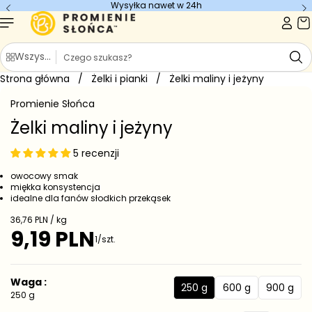
Wysyłka nawet w 24h
Przejdź do
treści
S
Wszystkie kategorie
z
Strona główna
u
/
Żelki i pianki
/
Żelki maliny i jeżyny
Przejdź do
k
informacji
Promienie Słońca
o
a
produkcie
j
Żelki maliny i jeżyny
5 recenzji
owocowy smak
miękka konsystencja
idealne dla fanów słodkich przekąsek
C
36,76 PLN / kg
e
9,19 PLN
C
1/szt.
n
e
a
j
n
e
a
Waga :
d
250 g
600 g
900 g
r
2
6
9
250 g
n
e
5
0
0
o