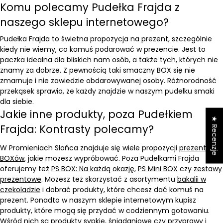
Komu polecamy Pudełka Frajda z
naszego sklepu internetowego?
Pudełka Frajda to świetna propozycja na prezent, szczególnie
kiedy nie wiemy, co komuś podarować w prezencie. Jest to
paczka idealna dla bliskich nam osób, a także tych, których nie
znamy za dobrze. Z pewnością taki smaczny BOX się nie
zmarnuje i nie zawiedzie obdarowywanej osoby. Różnorodność
przekąsek sprawia, że każdy znajdzie w naszym pudełku smaki
dla siebie.
Jakie inne produkty, poza Pudełkiem
★ Recenzje
Frajda: Kontrasty polecamy?
W Promieniach Słońca znajduje się wiele propozycji
prezentów i
BOXów
, jakie możesz wypróbować. Poza Pudełkami Frajda
oferujemy też
PS BOX: Na każdą okazję
,
PS Mini BOX
czy
zestawy
prezentowe
. Możesz też skorzystać z asortymentu
bakalii w
czekoladzie
i dobrać produkty, które chcesz dać komuś na
prezent. Ponadto w naszym sklepie internetowym kupisz
produkty, które mogą się przydać w codziennym gotowaniu.
Wśród nich są
produkty sypkie
,
śniadaniowe
czy
przyprawy i