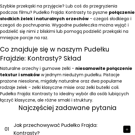
Szybkie przekąski na przyjęcie? Lub coś do przegryzienia
podczas filmu? Pudełko Frajda: Kontrasty to pyszne
połączenie
słodkich żelek i naturalnych orzechów
- czegoś słodkiego i
czegoś do pochrupania. Wygodne pudełeczka można wyjąć i
podzielić się nimi z bliskimi lub pomogą podzielić przekąski na
mniejsze porcje na raz.
Co znajduje się w naszym Pudełku
Frajdzie: Kontrasty? Skład
Naturalne orzechy i gumowe żelki -
niesamowite połączenie
tekstur i smaków
w jednym niedużym pudełku.
Pistacje
prażone niesolone
,
migdały naturalne
oraz dwa popularne
rodzaje żelek -
żelki klasyczne misie
oraz
żelki butelki coli
.
Pudełko Frajda: Kontrasty to idealny wybór dla osób lubiących
łączyć klasyczne, ale różne smaki i struktury.
Najczęściej zadawane pytania
Jak przechowywać Pudełko Frajda:
01
Kontrasty?