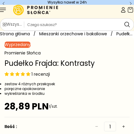
Wysyłka nawet w 24h
Przejdź do
treści
S
Wszystkie kategorie
z
Strona główna
u
/
Mieszanki orzechowe i bakaliowe
/
Pudełko Frajda: Kontrasty
Przejdź do
k
informacji
Wyprzedany
o
a
produkcie
j
Promienie Słońca
Pudełko Frajda: Kontrasty
1 recenzji
zestaw 4 różnych przekąsek
poręczne opakowanie
wykreślanka w środku
28,89 PLN
1/szt.
C
e
n
a
Ilość :
r