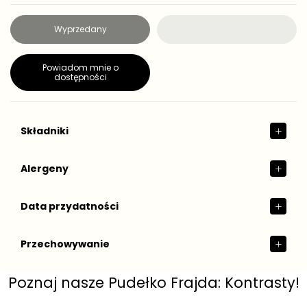
e
g
Wyprzedany
u
l
a
Powiadom mnie o
r
dostępności
n
a
Składniki
Alergeny
Data przydatności
Przechowywanie
Poznaj nasze Pudełko Frajda: Kontrasty!