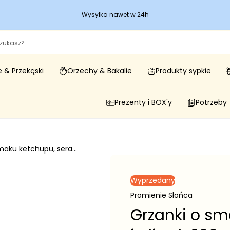
Wysyłka nawet w 24h
 & Przekąski
Orzechy & Bakalie
Produkty sypkie
Prezenty i BOX'y
Potrzeby
maku ketchupu, sera...
Wyprzedany
Promienie Słońca
Grzanki o sm