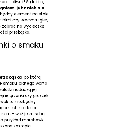
a i oliwek! Są lekkie,
gniesz, już z nich nie
ezbędny element na stole
ółmi czy wieczoru gier,
e zabrać na wycieczkę
ości przekąska.
nki o smaku
przekąska
, po którą
ełne smaku, dlatego warto
ałatki nadadzą jej
yjne grzanki czy groszek
liwek to niezbędny
dipem lub na desce
usem - weź je ze sobą
na przykład marchewki i
uszone zastąpią