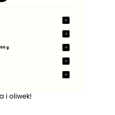
100 g
 i oliwek!