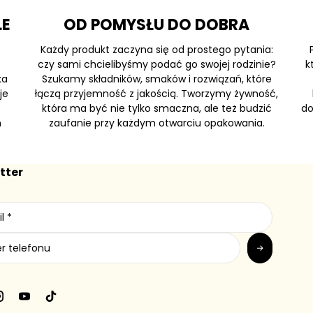
LE
OD POMYSŁU DO DOBRA
Każdy produkt zaczyna się od prostego pytania:
czy sami chcielibyśmy podać go swojej rodzinie?
k
ka
Szukamy składników, smaków i rozwiązań, które
je
łączą przyjemność z jakością. Tworzymy żywność,
która ma być nie tylko smaczna, ale też budzić
do
h
zaufanie przy każdym otwarciu opakowania.
tter
Y
T