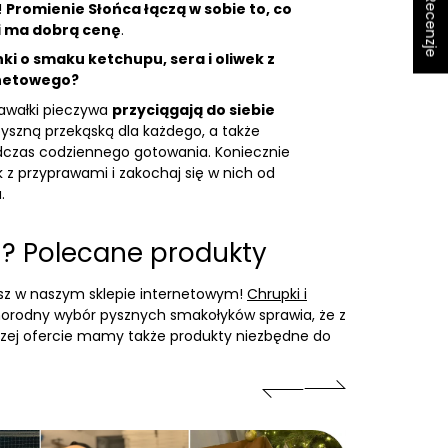
★ Recenzje
!
Promienie Słońca łączą w sobie to, co
i ma dobrą cenę
.
i o smaku ketchupu, sera i oliwek z
rnetowego?
kawałki pieczywa
przyciągają do siebie
pyszną przekąską dla każdego, a także
czas codziennego gotowania. Koniecznie
 z przyprawami i zakochaj się w nich od
.
ej? Polecane produkty
iesz w naszym sklepie internetowym!
Chrupki i
żnorodny wybór pysznych smakołyków sprawia, że z
zej ofercie mamy także produkty niezbędne do