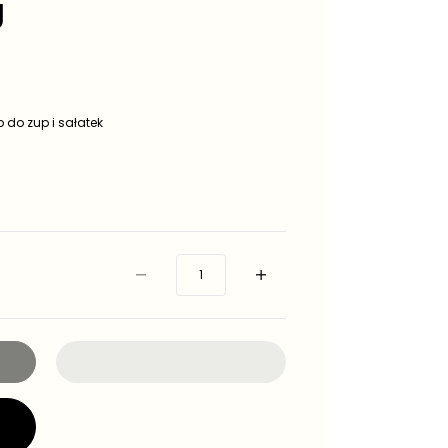
g
 do zup i sałatek