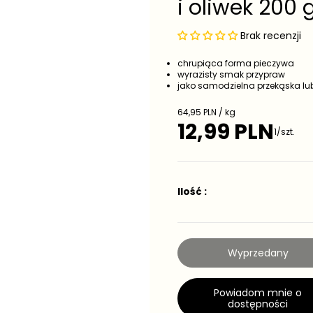
i oliwek 200 
Brak recenzji
chrupiąca forma pieczywa
wyrazisty smak przypraw
jako samodzielna przekąska lub
C
64,95 PLN / kg
e
12,99 PLN
C
1/szt.
n
e
a
j
n
e
a
d
r
n
Ilość :
e
o
g
s
t
u
k
l
o
a
Wyprzedany
w
r
a
n
a
Powiadom mnie o
dostępności