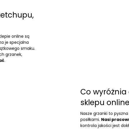
ketchupu,
epie online są
za je specjalna
jątkowego smaku.
ch grzanek,
ać
.
Co wyróżnia 
sklepu onlin
Nasze grzanki to pyszn
posiłkami.
Nasi pracown
kontrola jakości jest do