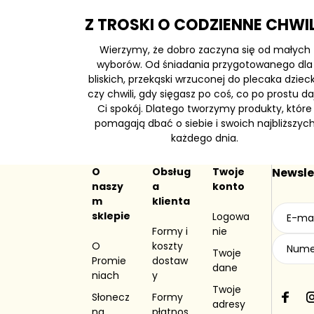
Z TROSKI O CODZIENNE CHWI
Wierzymy, że dobro zaczyna się od małych
wyborów. Od śniadania przygotowanego dla
bliskich, przekąski wrzuconej do plecaka dziec
czy chwili, gdy sięgasz po coś, co po prostu da
Ci spokój. Dlatego tworzymy produkty, które
pomagają dbać o siebie i swoich najbliższyc
każdego dnia.
O
Obsług
Twoje
Newsle
naszy
a
konto
m
klienta
sklepie
Logowa
Formy i
nie
O
koszty
Twoje
Promie
dostaw
dane
niach
y
Twoje
Słonecz
Formy
F
I
adresy
na
płatnos