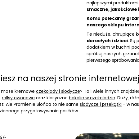
najlepszymi produktami
smaczne, jakościowe 
Komu polecamy grzank
naszego sklepu inte
Te nieduże, chrupiące 
dorosłych i dzieci
. Są 
dodatkiem w kuchni pod
spróbuj naszych grzanek
pierwszego spróbowania
ziesz na naszej stronie internetow
 A może kremowe
czekolady i słodycze
? To i wiele innych znajdz
,
rollsy owocowe
oraz klasyczne
bakalie w czekoladzie
. Duży, ró
sz. Ale Promienie Słońca to nie same
słodycze i przekąski
- w nas
ziennego przygotowywania posiłków.
ść