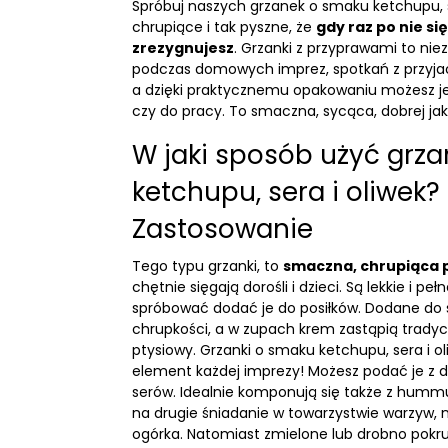
Spróbuj naszych grzanek o smaku ketchupu, ser
chrupiące i tak pyszne, że
gdy raz po nie się
zrezygnujesz
. Grzanki z przyprawami to ni
podczas domowych imprez, spotkań z przyjaci
a dzięki praktycznemu opakowaniu możesz j
czy do pracy. To smaczna, sycąca, dobrej jak
W jaki sposób użyć grza
ketchupu, sera i oliwek?
Zastosowanie
Tego typu grzanki, to
smaczna, chrupiąca 
chętnie sięgają dorośli i dzieci. Są lekkie i p
spróbować dodać je do posiłków. Dodane do s
chrupkości, a w zupach krem zastąpią tradyc
ptysiowy. Grzanki o smaku ketchupu, sera i o
element każdej imprezy! Możesz podać je z 
serów. Idealnie komponują się także z humm
na drugie śniadanie w towarzystwie warzyw, 
ogórka. Natomiast zmielone lub drobno pokr