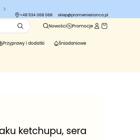
Tysiące zadowolonych klientów
sklep@promienieslonca.pl
+48 534 068 068
Nowości
Promocje
Przyprawy i dodatki
Śniadaniowe
aku ketchupu, sera