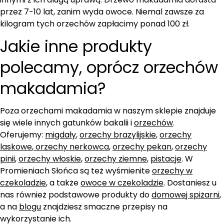
przez 7-10 lat, zanim wyda owoce. Niemal zawsze za
kilogram tych orzechów zapłacimy ponad 100 zł.
Jakie inne produkty
polecamy, oprócz orzechów
makadamia?
Poza orzecham
i makadamia w naszym sklepie znajduje
się wiele innych gatunków bakalii i
o
rzechów
.
Oferujemy:
migdały
,
orzechy brazylijskie
,
orzechy
laskowe
,
orzechy nerkowca
,
orzechy pekan
,
orzechy
pinii
,
orzechy włoskie
,
orzechy ziemne
,
pistacje
. W
Promieniach Słońca są też wyśmienite
orzechy w
czekoladzie
, a także
owoce w czekoladzie
. Dostaniesz u
nas również podstawowe produkty do
domowej spiżarni
,
a na
blogu
znajdziesz smaczne przepisy na
wykorzystanie ich.