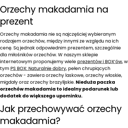
Orzechy makadamia na
prezent
Orzechy makadamia nie są najczęściej wybieranym
rodzajem orzechów, między innymi ze względu na ich
cenę. Są jednak odpowiednim prezente
m, szczególnie
dla miłośników orzechów. W naszym sklepie
internetowym proponujemy wiele
prezentów i BOX’ów
, w
tym
PS BOX: Naturalnie dobry
, pełen c
hrupiących
orzechów - zawiera orzechy laskowe, orzechy włoskie,
migdały oraz orzechy brazylijskie.
Nieduża paczka
orzechów makadamia to idealny podarunek lub
dodatek do większego upominku.
Jak przechowywać orzechy
makadamia?