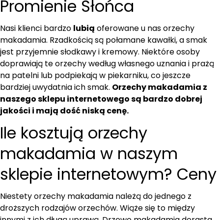
Promienie Słońca
Nasi klienci bardzo
lubią
oferowane u nas orzechy
makadamia. Rzadkością są połamane kawałki, a smak
jest przyjemnie słodkawy i kremowy. Niektóre osoby
doprawiają te orzechy według własnego uznania i prażą
na patelni lub podpiekają w piekarniku, co jeszcze
bardziej uwydatnia ich smak.
Orzechy makadamia z
naszego sklepu internetowego są bardzo dobrej
jakości i mają dość niską cenę.
Ile kosztują orzechy
makadamia w naszym
sklepie internetowym? Ceny
Niestety orzechy makadamia należą do jednego z
droższych rodzajów orzechów. Wiąże się to między
innymi z ich długą uprawą. Drzewo makadamia dorasta