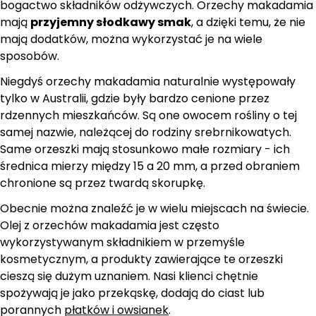
bogactwo składników odżywczych. Orzechy makadamia
a
mają
przyjemny słodkawy smak
, a dzięki temu, że nie
mają dodatków, można wykorzystać je na wiele
sposobów.
Niegdyś orzechy makadamia naturalnie występowały
tylko w Australii, gdzie były bardzo cenione przez
rdzennych mieszkańców. Są one owocem rośliny o tej
samej nazwie, należącej do rodziny srebrnikowatych.
Same orzeszki mają stosunkowo małe rozmiary - ich
średnica mierzy między 15 a 20 mm, a przed obraniem
chronione są przez twardą skorupkę.
Obecnie można znaleźć je w wielu miejscach na świecie.
Olej z orzechów makadamia jest często
wykorzystywanym składnikiem w przemyśle
kosmetycznym, a produkty zawierające te orzeszki
cieszą się dużym uznaniem. Nasi klienci chętnie
spożywają je jako przekąskę, dodają do ciast lub
por
annych
płatków i owsianek
.