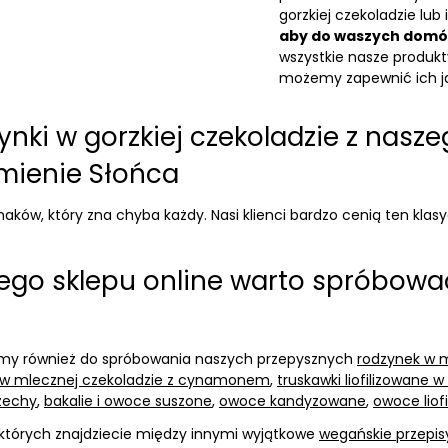
gorzkiej czekoladzie lu
aby do waszych domów 
wszystkie nasze produkt
możemy zapewnić ich jak
ynki w gorzkiej czekoladzie z nasz
omienie Słońca
maków, który zna chyba każdy. Nasi klienci bardzo cenią ten klas
zego sklepu online warto spróbowa
camy również do spróbowania naszych przepysznych
rodzynek w m
i w mlecznej czekoladzie z cynamonem
,
truskawki liofilizowane w
zechy
,
bakalie i owoce suszone
,
owoce kandyzowane
,
owoce liof
 których znajdziecie między innymi wyjątkowe
wegańskie przepis