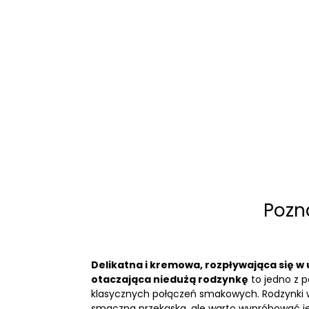
Pozna
Delikatna i kremowa, rozpływająca się w
otaczająca niedużą rodzynkę
to jedno z p
klasycznych połączeń smakowych. Rodzynki w
smaczna przekąska, ale warto wypróbować je