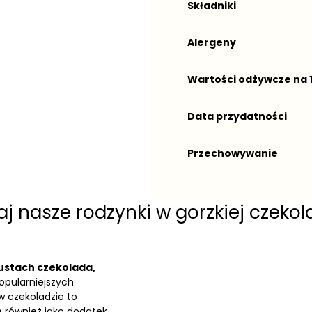
Składniki
Alergeny
Wartości odżywcze na 
Data przydatności
Przechowywanie
j nasze rodzynki w gorzkiej czekol
 ustach czekolada,
opularniejszych
 czekoladzie to
 również jako dodatek