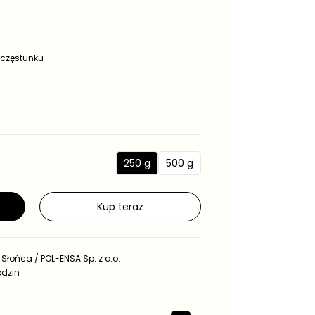
oczęstunku
250 g
500 g
2
5
5
0
0
0
Kup teraz
g
g
 Słońca / POL-ENSA Sp. z o.o.
odzin