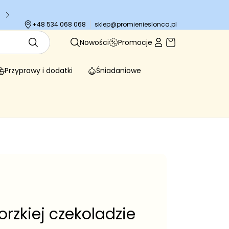
Tysiące zadowolonych klientów
sklep@promienieslonca.pl
+48 534 068 068
Nowości
Promocje
Przyprawy i dodatki
Śniadaniowe
rzkiej czekoladzie