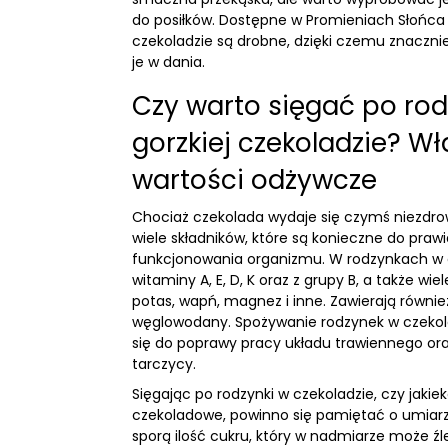
do posiłków. Dostępne w Promieniach Słońca r
czekoladzie są drobne, dzięki czemu znaczn
je w dania.
Czy warto sięgać po rod
gorzkiej czekoladzie? Wł
wartości odżywcze
Chociaż czekolada wydaje się czymś niezdro
wiele składników, które są konieczne do praw
funkcjonowania organizmu. W rodzynkach w 
witaminy A, E, D, K oraz z grupy B, a także wie
potas, wapń, magnez i inne. Zawierają również 
węglowodany. Spożywanie rodzynek w czekol
się do poprawy pracy układu trawiennego or
tarczycy.
Sięgając po rodzynki w czekoladzie, czy jakie
czekoladowe, powinno się pamiętać o umiarze
sporą ilość cukru, który w nadmiarze może ź