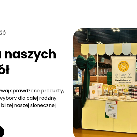
ść
a naszych
ół
rywaj sprawdzone produkty,
ybory dla całej rodziny.
bliżej naszej słonecznej