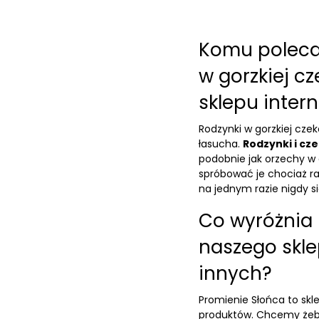
Komu poleca
w gorzkiej c
sklepu inte
Rodzynki w gorzkiej cze
łasucha.
Rodzynki i cz
podobnie jak orzechy w 
spróbować je chociaż ra
na jednym razie nigdy s
Co wyróżnia 
naszego skl
innych?
Promienie Słońca to skl
produktów. Chcemy żeby 