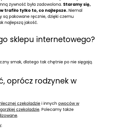
b inną żywność była zadowolona.
Staramy się,
trafiło tylko to, co najlepsze.
Niemal
y są pakowane ręcznie, dzięki czemu
 najlepszą jakość.
ego sklepu internetowego?
yczny smak, dlatego tak chętnie po nie sięgają.
ć, oprócz rodzynek w
lecznej czekoladzie
i innych
owoców w
 gorzkiej czekoladzie
. Polecamy także
ilizowane
.
y
.