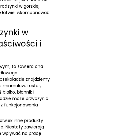
odzynki w gorzkiej
ie łatwiej wkomponować
zynki w
aściwości i
wym, to zawiera ona
idłowego
czekoladzie znajdziemy
le minerałów: fosfor,
białko, błonnik i
adzie może przyczynić
az funkcjonowania
kolwiek inne produkty
. Niestety zawierają
le wpływać na pracę