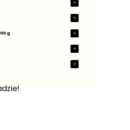
100 g
adzie!