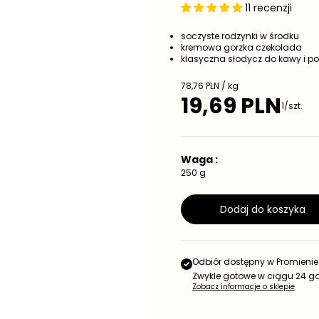
11 recenzji
soczyste rodzynki w środku
kremowa gorzka czekolada
klasyczna słodycz do kawy i p
C
78,76 PLN / kg
e
19,69 PLN
C
1/szt.
n
e
a
j
n
e
a
d
Waga :
r
n
e
250 g
o
g
s
t
u
Dodaj do koszyka
k
l
o
a
w
r
a
n
Odbiór dostępny w
Promienie
a
Zwykle gotowe w ciągu 24 g
Zobacz informacje o sklepie