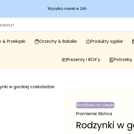
Wysyłka nawet w 24h
 & Przekąski
Orzechy & Bakalie
Produkty sypkie
Prezenty i BOX'y
Potrzeby
ynki w gorzkiej czekoladzie
Wrażliwe na ciepło
Promienie Słońca
Rodzynki w go