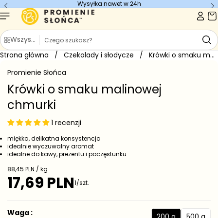
Wysyłka nawet w 24h
Przejdź do
treści
S
Wszystkie kategorie
z
Strona główna
u
/
Czekolady i słodycze
/
Krówki o smaku malinowej chmurki
Przejdź do
k
informacji
Promienie Słońca
o
a
produkcie
j
Krówki o smaku malinowej
chmurki
1 recenzji
miękka, delikatna konsystencja
idealnie wyczuwalny aromat
idealne do kawy, prezentu i poczęstunku
C
88,45 PLN / kg
e
17,69 PLN
C
1/szt.
n
e
a
j
n
e
a
Waga :
d
200 g
500 g