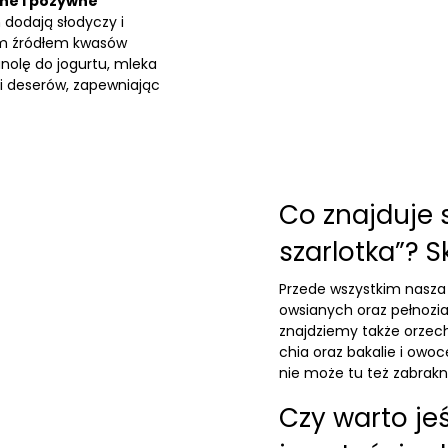
ne i pożywne
 dodają słodyczy i
ym źródłem kwasów
nolę do jogurtu, mleka
i deserów, zapewniając
Co znajduje s
szarlotka”? S
Przede wszystkim nasza 
owsianych oraz pełnozi
znajdziemy także
orzec
chia
oraz bakalie i owo
nie może tu też zabra
Czy warto je