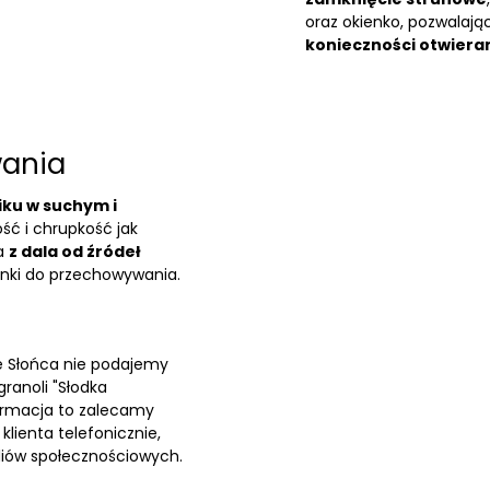
oraz okienko, pozwalaj
konieczności otwiera
ania
ku w suchym i
ść i chrupkość jak
na
z dala od źródeł
nki do przechowywania.
e Słońca nie podajemy
ranoli "Słodka
nformacja to zalecamy
lienta telefonicznie,
iów społecznościowych.