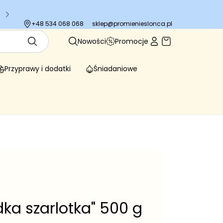
Tysiące zadowolonych klientów
sklep@promienieslonca.pl
+48 534 068 068
Nowości
Promocje
Przyprawy i dodatki
Śniadaniowe
dka szarlotka" 500 g