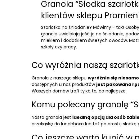
Granola “Słodka szarlotk
klientów sklepu Promien
Szarlotka na śniadanie? Mówimy - tak! Osob
granole uwielbiają jeść je na śniadanie, pod
mlekiem i dodatkiem świeżych owoców. Możn
szkoły czy pracy.
Co wyróżnia naszą szarlo
Granola z naszego sklepu
wyróżnia się niesam
dostępnych u nas produktów
jest pakowana rę
Waszych domów trafi tylko to, co najlepsze.
Komu polecany granolę “Sł
Nasza granola jest
idealną opcją dla osób zab
przekąskę do lunchboxa lub też po prostu słodką
Co jeszcze warto kupić w 