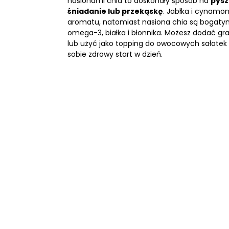
nasionami chia to doskonały sposób na
pysz
śniadanie lub przekąskę
. Jabłka i cynamon
aromatu, natomiast nasiona chia są bogat
omega-3, białka i błonnika. Możesz dodać gra
lub użyć jako topping do owocowych sałatek 
sobie zdrowy start w dzień.