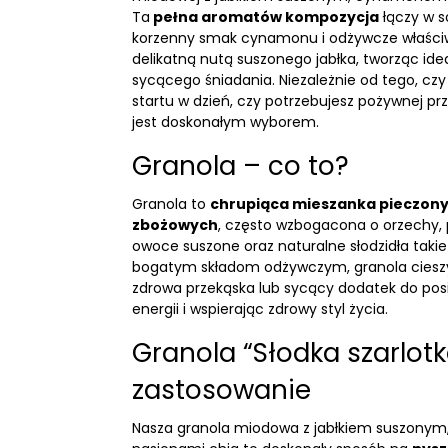
Ta
pełna aromatów kompozycja
łączy w s
korzenny smak cynamonu i odżywcze właściw
delikatną nutą suszonego jabłka, tworząc ide
sycącego śniadania. Niezależnie od tego, czy
startu w dzień, czy potrzebujesz pożywnej prz
jest doskonałym wyborem.
Granola – co to?
Granola to
chrupiąca mieszanka pieczon
zbożowych
, często wzbogacona o
orzechy
,
owoce suszone
oraz naturalne słodzidła takie
bogatym składom odżywczym, granola cieszy 
zdrowa przekąska lub sycący dodatek do posi
energii i wspierając zdrowy styl życia.
Granola “Słodka szarlotk
zastosowanie
Nasza granola miodowa z jabłkiem suszony