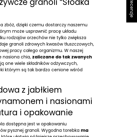
★ Recenzje
dżywcze granoli “Słodka
łna zbóż, dzięki czemu dostarczy naszemu
tórym może usprawnić pracę układu
lku rodzajów orzechów nie tylko zwiększa
daje granoli zdrowych kwasów tłuszczowych,
owej pracy całego organizmu. W naszej
że nasiona chia,
zaliczane do tak zwanych
ają one wiele składników odżywczych,
ęki którym są tak bardzo cenione wśród
dowa z jabłkiem
ynamonem i nasionami
tura i opakowanie
ola dostępna jest w opakowaniu
w pysznej granoli. Wygodna torebka
ma
, które ułatwia późniejsze przechowywanie,