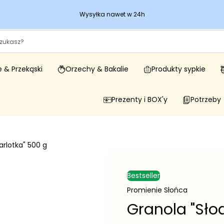
Wysyłka nawet w 24h
 & Przekąski
Orzechy & Bakalie
Produkty sypkie
Prezenty i BOX'y
Potrzeby
arlotka" 500 g
Bestseller
Promienie Słońca
Granola "Sło