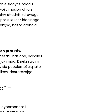
obie słodycz miodu,
ości nasion chia z
alny składnik zdrowego i
 poszukujesz idealnego
ekąski, nasza granola
ych płatków
pestki i nasiona
,
bakalie i
 jak
miód
. Dzięki swoim
się popularnością jako
łków, dostarczając
a” -
m, cynamonem i