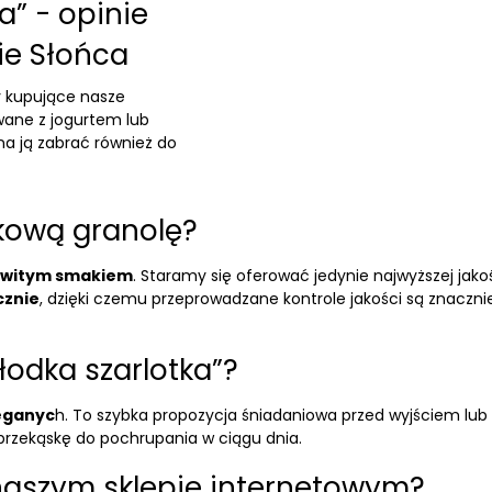
a” - opinie
ie Słońca
y kupujące nasze
awane z jogurtem lub
a ją zabrać również do
tkową granolę?
owitym smakiem
. Staramy się oferować jedynie najwyższej jak
cznie
, dzięki czemu przeprowadzane kontrole jakości są znaczn
odka szarlotka”?
ieganyc
h. To szybka propozycja śniadaniowa przed wyjściem lub 
 przekąskę do pochrupania w ciągu dnia.
naszym sklepie internetowym?