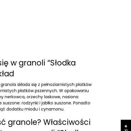
ię w granoli “Słodka
kład
granola składa się z pełnoziarnistych płatków
arnistych płatków pszennych. W opakowaniu
hy nerkowca
,
orzechy laskowe
,
nasiona
ce suszone:
rodzynki
i
jabłko suszone
. Ponadto
knąć dodatku miodu i cynamonu.
ść granole? Właściwości