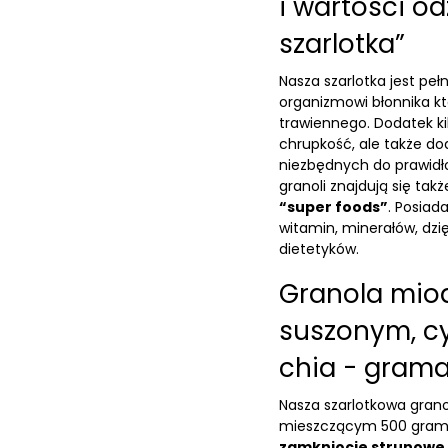
i wartości o
szarlotka”
Nasza szarlotka jest pe
organizmowi błonnika k
trawiennego. Dodatek ki
chrupkość, ale także do
niezbędnych do prawidł
granoli znajdują się tak
“super foods”
. Posiad
witamin, minerałów, dzi
dietetyków.
Granola mio
suszonym, c
chia - grama
Nasza szarlotkowa gran
mieszczącym 500 gramó
zamknięcie strunowe