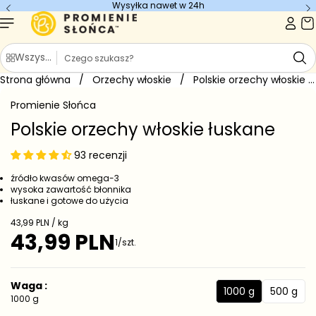
Wysyłka nawet w 24h
Przejdź do
treści
S
Wszystkie kategorie
z
Strona główna
u
/
Orzechy włoskie
/
Polskie orzechy włoskie łuskane
Przejdź do
k
informacji
Promienie Słońca
o
a
produkcie
j
Polskie orzechy włoskie łuskane
93 recenzji
źródło kwasów omega-3
wysoka zawartość błonnika
łuskane i gotowe do użycia
C
43,99 PLN / kg
e
43,99 PLN
C
1/szt.
n
e
a
j
n
e
a
Waga :
d
1000 g
500 g
r
1
5
1000 g
n
e
0
0
o