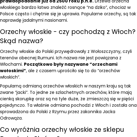
prawdopodobnie już od 2500 roku p.n.e.
Drzewa orzecha
włoskiego bardzo łatwo znaleźć rosnące “na dziko”, chociaż w
Polsce często i chętnie się je uprawia. Popularne orzechy, są tak
naprawdę jadalnymi nasionami.
Orzechy włoskie - czy pochodzą z Włoch?
Skąd nazwa?
Orzechy włoskie do Polski przywędrowały z Wołoszczyzny, czyli
terenów obecnej Rumuni. Ich nazwa nie jest powiązana z
Włochami.
Początkowo były nazywane “orzechami
wołoskimi”
, ale z czasem uprościło się to do “orzechów
włoskich”.
Popularną odmianą orzechów włoskich w naszym kraju są tak
zwane “jacki”. To jedne ze szlachetnych orzechów, które mają
cienką skorupkę oraz są na tyle duże, że zmieszczą się w pięści
pojedynczo. Ta właśnie odmiana pochodzi z Włoch i została ona
sprowadzona do Polski z Rzymu przez zakonnika Jacka
Odrowąża.
Co wyróżnia orzechy włoskie ze sklepu