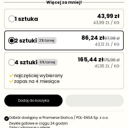
Więcej za mniej!
g
s
0
0
t
u
0
g
k
l
43,99 zł
g
o
1 sztuka
a
w
43,99 ZŁ
/ KG
r
a
n
a
86,24 zł
87,98 zł
2 sztuki
2% taniej
43,12 ZŁ
/ KG
165,44 zł
175,96 zł
4 sztuki
6% taniej
41,36 ZŁ
/ KG
najczęściej wybierany
zapas na 4 miesiące
Dodaj do koszyka
Odbiór dostępny w
Promienie Słońca / POL-ENSA Sp. z o.o.
Zwykle gotowe w ciągu 24 godzin
Zobacz informacje o sklepie