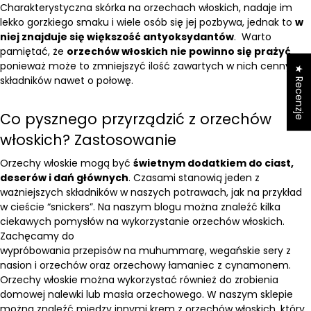
Charakterystyczna skórka na orzechach włoskich, nadaje im
lekko gorzkiego smaku i wiele osób się jej pozbywa, jednak to
w
niej znajduje się większość antyoksydantów
.
Warto
pamiętać, że
orzechów włoskich nie powinno się prażyć
,
ponieważ może to zmniejszyć ilość zawartych w nich cennych
★ Recenzje
składników nawet o połowę.
Co pysznego przyrządzić z orzechów
włoskich? Zastosowanie
Orzechy włoskie mogą być
świetnym dodatkiem do ciast,
deserów i dań głównych
. Czasami stanowią jeden z
ważniejszych składników w naszych potrawach, jak na przykład
w cieście “snickers”. Na naszym
blogu
można znaleźć kilka
ciekawych pomysłów na wykorzystanie orzechów włoskich.
Zachęcamy do
wypróbowania
przepisów
na
muhummarę
,
wegańskie sery z
nasion i orzechów
oraz
orzechowy łamaniec z cynamonem
.
Orzechy włoskie można wykorzystać również do zrobienia
domowej nalewki lub masła orzechowego. W naszym sklepie
można znaleźć między innymi
krem z orzechów włoskich
, który