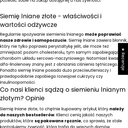
pozwolić sobie na zakup dostępnej u nas żywności.
Siemię lniane złote - właściwości i
wartości odżywcze
Regularnie spożywanie siemienia lnianego
może poprawiać
nasze zdrowie i samopoczucie
. Siemię lniane zawiera błonnik,
który nie tylko poprawia perystaltykę jelit, ale może też
★ Recenzje
zmniejszać poziom cholesterolu, tym samym zapobiegając
chorobom układu sercowo-naczyniowego. Natomiast kwas
alfa-linolenowy znany jest z obniżania ciśnienia tętniczego.
Ponadto siemię lniane posiada dużo przeciwutleniaczy i
prawdopodobnie zapobiega rozwojowi cukrzycy czy
insulinooporności.
Co nasi klienci sądzą o siemieniu lnianym
złotym? Opinie
Siemię lniane złote, to chętnie kupowany artykuł, który
należy
do naszych bestsellerów
. Klienci cenią jakość naszych
produktów, które
są pakowane ręcznie
, co sprawia, że stale
kontrolujemy żywność, która trafia do waszych domów.