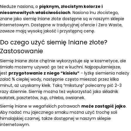
Nieduże nasiona, o
pięknym, złocistym kolorze i
niesamowitych właściwościach
. Nasiona lnu złocistego,
znane jako siemię lniane złote dostępne są w naszym sklepie
internetowym. Dostępne w tradycyjnej ofercie i Zero Waste,
zawsze mają wysoką jakość i przystępną cenę.
Do czego użyć siemię lniane złote?
Zastosowanie
Siemię lniane złote chętnie wykorzystuje się w kosmetyce, ale
śmiało możemy używać go też w kuchni. Najpopularniejsze,
jest
przygotowanie z niego “kisielu”
- łyżkę siemienia należy
zalać ¾ ciepłej wody, następnie często mieszać przez kilka
minut, aż uzyskamy kleik. Taką “miksturę” polecamy pić 2-3
razy dziennie. Siemię można też wykorzystać jako składnik
sałatek, pasztetów, zup, chleba, owsianek.
Siemię lniane w wegańskich potrawach
może zastąpić jajko
.
Aby nadać mu jajecznego smaku można użyć trochę
soli
himalajskiej czarnej
, także dostępnej w naszym sklepie
internetowym.