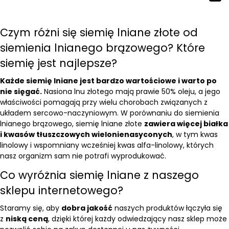
Czym różni się siemię lniane złote od
siemienia lnianego brązowego? Które
siemię jest najlepsze?
Każde siemię lniane jest bardzo wartościowe i warto po
nie sięgać.
Nasiona lnu złotego mają prawie 50% oleju, a jego
właściwości pomagają przy wielu chorobach związanych z
układem sercowo-naczyniowym. W porównaniu do siemienia
lnianego brązowego, siemię lniane złote
zawiera więcej białka
i kwasów tłuszczowych wielonienasyconych
, w tym kwas
linolowy i wspomniany wcześniej kwas alfa-linolowy, których
nasz organizm sam nie potrafi wyprodukować.
Co wyróżnia siemię lniane z naszego
sklepu internetowego?
Staramy się, aby
dobra jakość
naszych produktów łączyła się
z
niską ceną
, dzięki której każdy odwiedzający nasz sklep może