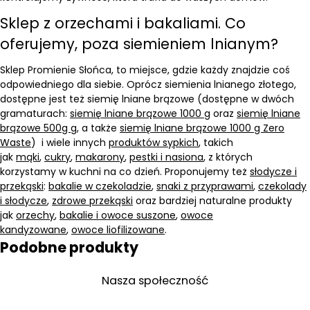
Sklep z orzechami i bakaliami. Co
oferujemy, poza siemieniem lnianym?
Sklep Promienie Słońca, to miejsce, gdzie każdy znajdzie coś
odpowiedniego dla siebie. Oprócz siemienia lnianego złotego,
dostępne jest też siemię lniane brązowe (dostępne w dwóch
gramaturach:
siemię lniane brązowe 1000 g
oraz
siemię lniane
brązowe 500g g
, a także
siemię lniane brązowe 1000 g Zero
Waste
) i wiele innych
produktów sypkich
, takich
jak
mąki
,
cukry
,
makarony
,
pestki i nasiona
, z których
korzystamy w kuchni na co dzień. Proponujemy też
słodycze i
przekąski
:
bakalie w czekoladzie
,
snaki z przyprawami
,
czekolady
i słodycze
,
zdrowe przekąski
oraz bardziej naturalne produkty
jak
orzechy
,
bakalie i owoce suszone
,
owoce
kandyzowane
,
owoce liofilizowane
.
Podobne produkty
Nasza społeczność