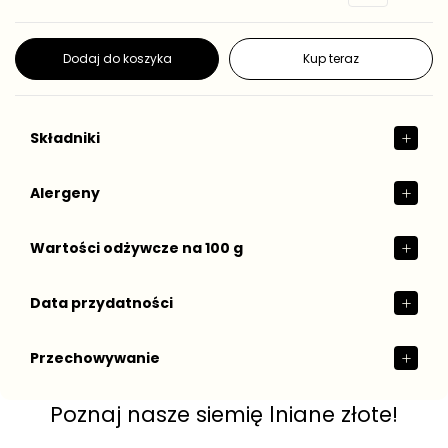
n
e
o
g
s
t
u
Dodaj do koszyka
Kup teraz
k
l
o
a
w
r
a
n
Składniki
a
Alergeny
Wartości odżywcze na 100 g
Data przydatności
Przechowywanie
Poznaj nasze siemię lniane złote!