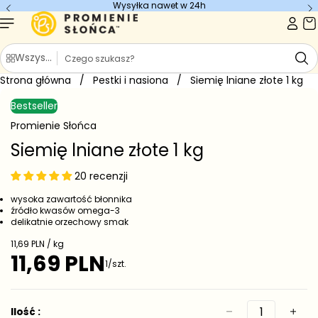
Wysyłka nawet w 24h
Przejdź do
treści
S
Wszystkie kategorie
z
Strona główna
u
/
Pestki i nasiona
/
Siemię lniane złote 1 kg
Przejdź do
k
informacji
Bestseller
o
a
produkcie
j
Promienie Słońca
Siemię lniane złote 1 kg
20 recenzji
wysoka zawartość błonnika
źródło kwasów omega-3
delikatnie orzechowy smak
C
11,69 PLN / kg
e
11,69 PLN
C
1/szt.
n
e
a
j
n
e
a
Ilość :
d
r