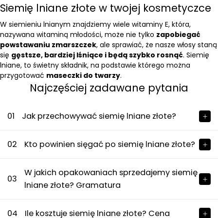
Siemię lniane złote w twojej kosmetyczce
W siemieniu lnianym znajdziemy wiele witaminy E, która,
nazywana witaminą młodości, może nie tylko
zapobiegać
powstawaniu zmarszczek
, ale sprawiać, że nasze włosy staną
się
gęstsze, bardziej lśniące i będą szybko rosnąć
. Siemię
lniane, to świetny składnik, na podstawie którego można
przygotować
maseczki do twarzy
.
Najczęściej zadawane pytania
01
Jak przechowywać siemię lniane złote?
02
Kto powinien sięgać po siemię lniane złote?
W jakich opakowaniach sprzedajemy siemię
03
lniane złote? Gramatura
04
Ile kosztuje siemię lniane złote? Cena