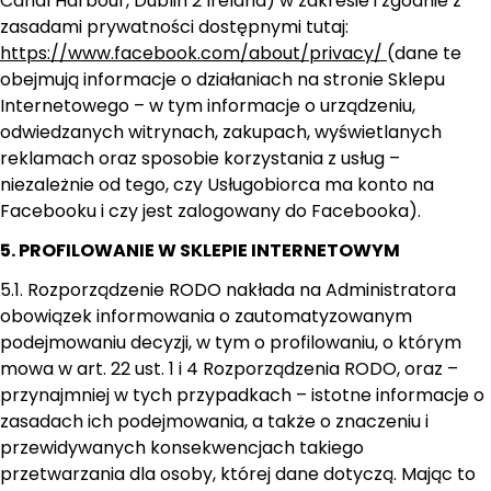
Canal Harbour, Dublin 2 Ireland) w zakresie i zgodnie z
zasadami prywatności dostępnymi tutaj:
https://www.facebook.com/about/privacy/
(dane te
obejmują informacje o działaniach na stronie Sklepu
Internetowego – w tym informacje o urządzeniu,
odwiedzanych witrynach, zakupach, wyświetlanych
reklamach oraz sposobie korzystania z usług –
niezależnie od tego, czy Usługobiorca ma konto na
Facebooku i czy jest zalogowany do Facebooka).
5. PROFILOWANIE W SKLEPIE INTERNETOWYM
5.1. Rozporządzenie RODO nakłada na Administratora
obowiązek informowania o zautomatyzowanym
podejmowaniu decyzji, w tym o profilowaniu, o którym
mowa w art. 22 ust. 1 i 4 Rozporządzenia RODO, oraz –
przynajmniej w tych przypadkach – istotne informacje o
zasadach ich podejmowania, a także o znaczeniu i
przewidywanych konsekwencjach takiego
przetwarzania dla osoby, której dane dotyczą. Mając to