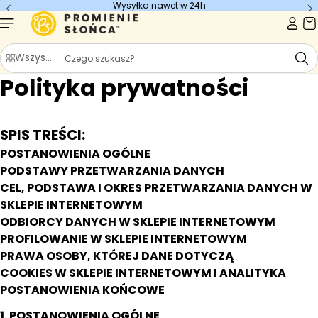
Wysyłka nawet w 24h
Przejdź do
treści
S
Wszystkie kategorie
z
Polityka prywatności
u
k
a
j
SPIS TREŚCI:
POSTANOWIENIA OGÓLNE
PODSTAWY PRZETWARZANIA DANYCH
CEL, PODSTAWA I OKRES PRZETWARZANIA DANYCH W
SKLEPIE INTERNETOWYM
ODBIORCY DANYCH W SKLEPIE INTERNETOWYM
PROFILOWANIE W SKLEPIE INTERNETOWYM
PRAWA OSOBY, KTÓREJ DANE DOTYCZĄ
COOKIES W SKLEPIE INTERNETOWYM I ANALITYKA
POSTANOWIENIA KOŃCOWE
1. POSTANOWIENIA OGÓLNE