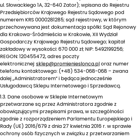
ul. Słowackiego 1A, 32-640 Zator); wpisana do Rejestru
Przedsiębiorców Krajowego Rejestru Sądowego pod
numerem KRS 0000281285; sąd rejestrowy, w którym
przechowywana jest dokumentacja spółki: Sąd Rejonowy
dla Krakowa-Śródmieścia w Krakowie, XII Wydział
Gospodarczy Krajowego Rejestru Sądowego; kapitał
zakładowy w wysokości: 670 000 zł; NIP: 5492199256;
REGON: 120455472, adres poczty
elektronicznej:
sklep@promienieslonca.pl
oraz numer
telefonu kontaktowego: (+48) 534-068-068 – zwana
dalej „Administratorem” i będąca jednocześnie
Usługodawcą Sklepu Internetowego i Sprzedawcą.
1.3. Dane osobowe w Sklepie Internetowym
przetwarzane są przez Administratora zgodnie z
obowiązującymi przepisami prawa, w szczególności
zgodnie z rozporządzeniem Parlamentu Europejskiego i
Rady (UE) 2016/679 z dnia 27 kwietnia 2016 r. w sprawie
ochrony osób fizycznych w związku z przetwarzaniem