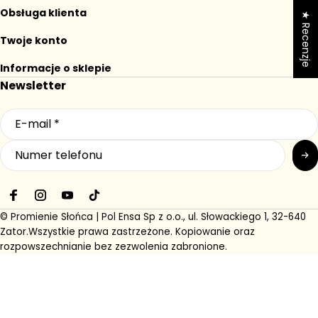
słoneczne okazje!
promocji.
a
n
Obsługa klienta
★ Recenzje
a
Twoje konto
Informacje o sklepie
Newsletter
F
I
Y
T
a
n
o
i
© Promienie Słońca | Pol Ensa Sp z o.o., ul. Słowackiego 1, 32-640
c
s
u
k
Zator.
Wszystkie prawa zastrzeżone. Kopiowanie oraz
e
t
T
T
rozpowszechnianie bez zezwolenia zabronione.
b
a
u
o
o
g
b
k
o
r
e
k
a