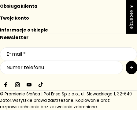
słoneczne okazje!
promocji.
a
n
Obsługa klienta
★ Recenzje
a
Twoje konto
Informacje o sklepie
Newsletter
F
I
Y
T
a
n
o
i
© Promienie Słońca | Pol Ensa Sp z o.o., ul. Słowackiego 1, 32-640
c
s
u
k
Zator.
Wszystkie prawa zastrzeżone. Kopiowanie oraz
e
t
T
T
rozpowszechnianie bez zezwolenia zabronione.
b
a
u
o
o
g
b
k
o
r
e
k
a