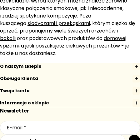
czekoladzie
, wśród których można znaleźć zarówno
klasyczne połączenia smakowe, jak i niecodzienne,
rzadziej spotykane kompozycje. Poza
kuszącego
słodyczami i przekąskami
, którym ciężko się
oprzeć, proponujemy wiele świeżych
orzechów i
bakalii
oraz podstawowych produktów do
domowej
spiżarni
, a jeśli poszukujesz ciekawych prezentów - je
także u nas dostaniesz.
O naszym sklepie
Obsługa klienta
Twoje konto
Informacje o sklepie
Newsletter