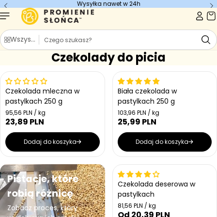
Wysyłka nawet w 24h
Przejdź do
treści
S
Wszystkie kategorie
z
Czekolady do picia
u
k
a
j
Czekolada mleczna w
Biała czekolada w
pastylkach 250 g
pastylkach 250 g
C
C
95,56 PLN / kg
103,96 PLN / kg
e
e
23,89 PLN
25,99 PLN
C
C
n
n
e
e
a
a
n
n
Dodaj do koszyka
Dodaj do koszyka
j
j
a
a
e
e
r
r
d
d
n
n
e
e
o
o
Pistacje, które
g
g
s
s
Czekolada deserowa w
u
u
t
t
robią różnicę
pastylkach
l
l
k
k
a
a
o
o
C
81,56 PLN / kg
Zobacz proces, który
w
w
e
r
r
Od 20,39 PLN
C