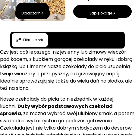
wydobywa ich smak i
a
a
n
n
n
e
chrupkość!
a
Poznaj
a
a
n
Wybierz opcje
j
Dołączam
Łapię okazje
a
e
r
d
n
e
o
g
Promyczku, tu
Dołącz do grupy
s
u
Filtruj i sortuj
t
jest taniej
Promyczków
l
k
a
o
Czy jest coś lepszego, niż jesienny lub zimowy wieczór
Przepisy, inspiracje i
Zajrzyj do aktualnych
w
r
pod kocem, z kubkiem gorącej czekolady w ręku i dobrą
słoneczne okazje!
promocji.
a
n
książką lub filmem? Nasze czekolady do picia uzupełnią
a
twoje wieczory o przepyszny, rozgrzewający napój.
Idealnie sprawdzają się także do wielu dań na słodko, ale
też na słono.
Nasze czekolady do picia to niezbędnik w każdej
kuchni.
Duży wybór podstawowych czekolad
sprawia
, że można wybrać swój ulubiony smak, a potem
swobodnie wykorzystać go podczas gotowania.
Czekolada jest nie tylko dobrym słodyczem do deserów,