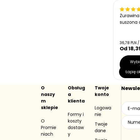
Bestseller
Żurawina
suszona 
C
36,78 PLN /
e
Od 18,3
C
n
e
a
n
Wybi
j
a
opc
e
Łapię o
r
d
n
e
o
g
O
Obsług
Twoje
s
Newsle
u
t
naszy
a
konto
Pro
l
k
m
klienta
a
o
zku,
sklepie
Logowa
w
r
a
n
Formy i
nie
jest
a
O
koszty
Twoje
Promie
dostaw
tani
dane
niach
y