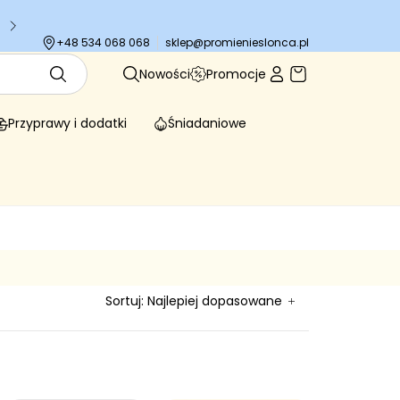
Tysiące zadowolonych klientów
sklep@promienieslonca.pl
+48 534 068 068
Nowości
Promocje
Przyprawy i dodatki
Śniadaniowe
Sortuj:
Najlepiej dopasowane