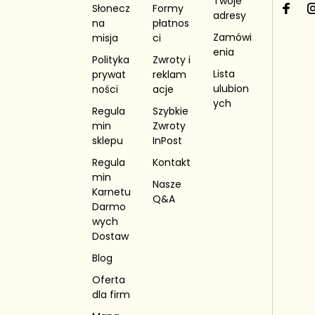
Twoje
Zajrzyj d
Słonecz
Formy
F
I
adresy
aktualn
na
płatnos
a
Zamówi
promocji
misja
ci
c
enia
e
Polityka
Zwroty i
b
Lista
prywat
reklam
o
ulubion
ności
acje
o
ych
Regula
Szybkie
k
min
Zwroty
sklepu
InPost
Regula
Kontakt
min
Nasze
Karnetu
Q&A
Darmo
wych
Dostaw
Blog
Oferta
dla firm