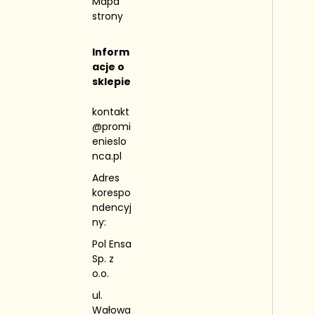
Mapa
strony
Inform
acje o
sklepie
kontakt
@promi
enieslo
nca.pl
Adres
korespo
ndencyj
ny:
Pol Ensa
Sp. z
o.o.
ul.
Wałowa