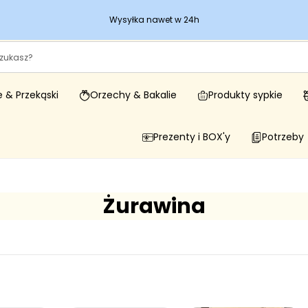
Wysyłka nawet w 24h
 & Przekąski
Orzechy & Bakalie
Produkty sypkie
Prezenty i BOX'y
Potrzeby
Żurawina