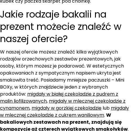
kubek czy paczka skarpet pod choinkę.
Jakie rodzaje bakalii na
prezent możecie znaleźć w
naszej ofercie?
W naszej ofercie możesz znaleźć kilka wyjątkowych
rodzajów orzechowych zestawów prezentowych, jak
osoby, którym możesz je podarować. W estetycznych
opakowaniach z sympatycznym napisem ukryta jest
smakowita treść. Posiadamy mniejsze paczuszki – Mini
BOXy, w których znajdziecie jeden z wybranych
produktów:
migdały w białej czekoladzie z pudrem z
malin liofilizowanych
,
migdały w mlecznej czekoladzie z
cynamonem
,
migdały w gorzkiej czekoladzie
lub
migdały
w mlecznej czekoladzie z cukrem waniliowym
.
W
bakaliowych zestawach na prezent, znajdują się
kompozycje aż czterech wyjątkowych smakołyków
.