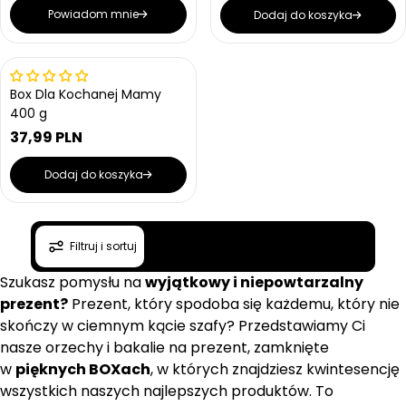
e
e
n
Powiadom mnie
Dodaj do koszyka
n
n
a
a
a
r
r
e
e
Wrażliwe na ciepło
g
g
Box Dla Kochanej Mamy
u
u
400 g
l
l
37,99 PLN
a
a
C
r
r
e
n
n
Dodaj do koszyka
n
a
a
a
r
e
Filtruj i sortuj
g
u
Szukasz pomysłu na
wyjątkowy i niepowtarzalny
l
a
prezent?
Prezent, który spodoba się każdemu, który nie
r
skończy w ciemnym kącie szafy? Przedstawiamy Ci
n
nasze orzechy i bakalie na prezent, zamknięte
a
w
pięknych BOXach
, w których znajdziesz kwintesencję
wszystkich naszych najlepszych produktów. To