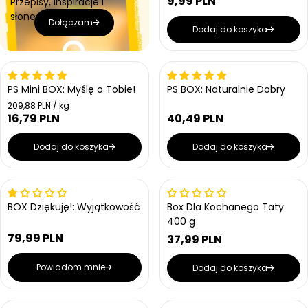
9,99 PLN
Przepisy, inspiracje i
a
C
w
r
r
słoneczne okazje!
e
a
Dołączam
n
n
Dodaj do koszyka
n
a
a
a
r
e
Wrażliwe na ciepło
g
PS Mini BOX: Myślę o Tobie!
PS BOX: Naturalnie Dobry
u
C
209,88 PLN / kg
l
e
16,79 PLN
40,49 PLN
C
a
C
n
e
r
e
a
n
Dodaj do koszyka
Dodaj do koszyka
j
n
n
a
e
a
a
r
d
r
n
e
e
Wrażliwe na ciepło
o
Wyprzedany
g
g
s
BOX Dziękuję!: Wyjątkowość
Box Dla Kochanego Taty
u
u
t
400 g
l
k
l
a
79,99 PLN
o
37,99 PLN
a
C
C
w
r
r
e
e
a
n
n
Powiadom mnie
Dodaj do koszyka
n
n
a
a
a
a
r
r