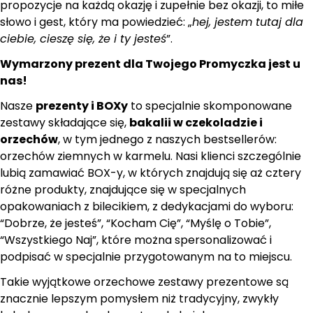
propozycje na każdą okazję i zupełnie bez okazji, to miłe
słowo i gest, który ma powiedzieć: „
hej, jestem tutaj dla
ciebie, cieszę się, że i ty jesteś
”.
Wymarzony prezent dla Twojego Promyczka jest u
nas!
Nasze
prezenty i BOXy
to specjalnie skomponowane
zestawy składające się,
bakalii w czekoladzie i
orzechów
, w tym jednego z naszych bestsellerów:
orzechów ziemnych w karmelu. Nasi klienci szczególnie
lubią zamawiać BOX-y, w których znajdują się aż cztery
różne produkty, znajdujące się w specjalnych
opakowaniach z bilecikiem, z dedykacjami do wyboru:
“Dobrze, że jesteś”, “Kocham Cię”, “Myślę o Tobie”,
“Wszystkiego Naj”, które można spersonalizować i
podpisać w specjalnie przygotowanym na to miejscu.
Takie wyjątkowe orzechowe zestawy prezentowe są
znacznie lepszym pomysłem niż tradycyjny, zwykły