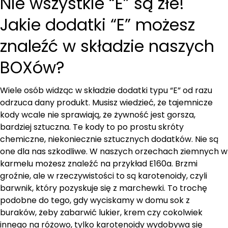
Nie wszystkie “E” są złe!
Jakie dodatki “E” możesz
znaleźć w składzie naszych
BOXów?
Wiele osób widząc w składzie dodatki typu “E” od razu
odrzuca dany produkt. Musisz wiedzieć, że tajemnicze
kody wcale nie sprawiają, że żywność jest gorsza,
bardziej sztuczna. Te kody to po prostu skróty
chemiczne, niekoniecznie sztucznych dodatków. Nie są
one dla nas szkodliwe. W naszych orzechach ziemnych w
karmelu możesz znaleźć na przykład E160a. Brzmi
groźnie, ale w rzeczywistości to są karotenoidy, czyli
barwnik, który pozyskuje się z marchewki. To trochę
podobne do tego, gdy wyciskamy w domu sok z
buraków, żeby zabarwić lukier, krem czy cokolwiek
innego na różowo, tylko karotenoidy wydobywa się