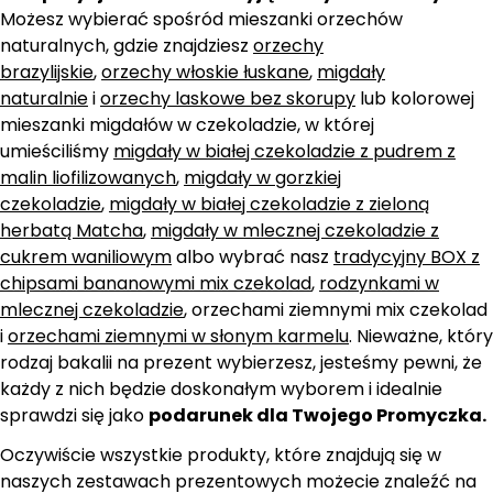
Możesz wybierać spośród mieszanki orzechów
naturalnych, gdzie znajdziesz
orzechy
brazylijskie
,
orzechy włoskie łuskane
,
migdały
naturalnie
i
orzechy laskowe bez skorupy
lub kolorowej
mieszanki migdałów w czekoladzie, w której
umieściliśmy
migdały w białej czekoladzie z pudrem z
malin liofilizowanych
,
migdały w gorzkiej
czekoladzie
,
migdały w białej czekoladzie z zieloną
herbatą Matcha
,
migdały w mlecznej czekoladzie z
cukrem waniliowym
albo wybrać nasz
tradycyjny BOX z
chipsami bananowymi mix czekolad
,
rodzynkami w
mlecznej czekoladzie
, orzechami ziemnymi mix czekolad
i
orzechami ziemnymi w słonym karmelu
. Nieważne, który
rodzaj bakalii na prezent wybierzesz, jesteśmy pewni, że
każdy z nich będzie doskonałym wyborem i idealnie
sprawdzi się jako
podarunek dla Twojego Promyczka.
Oczywiście wszystkie produkty, które znajdują się w
naszych zestawach prezentowych możecie znaleźć na