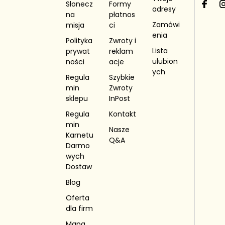
Słonecz
Formy
okazje!
F
I
adresy
na
płatnos
a
Zamówi
misja
ci
c
enia
e
Polityka
Zwroty i
b
Lista
prywat
reklam
o
ulubion
ności
acje
o
ych
Regula
Szybkie
k
min
Zwroty
sklepu
InPost
Regula
Kontakt
min
Nasze
Karnetu
Q&A
Darmo
wych
Dostaw
Blog
Oferta
dla firm
Mapa