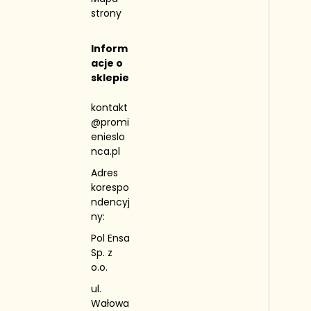
strony
Inform
acje o
sklepie
kontakt
@promi
enieslo
nca.pl
Adres
korespo
ndencyj
ny:
Pol Ensa
Sp. z
o.o.
ul.
Wałowa