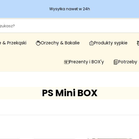
Wysyłka nawet w 24h
 & Przekąski
Orzechy & Bakalie
Produkty sypkie
Prezenty i BOX'y
Potrzeby
PS Mini BOX