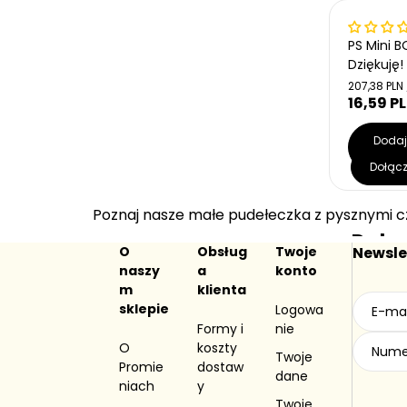
Wrażliwe na c
PS Mini B
Dziękuję!
C
207,38 PLN 
e
16,59 P
C
n
e
a
n
Dodaj
j
kosz
a
e
Dołąc
r
d
n
e
o
g
Poznaj nasze małe pudełeczka z pysznymi 
s
u
t
Dołą
l
k
O
Obsług
Twoje
Newsle
a
o
do g
naszy
a
konto
w
r
m
klienta
a
n
Prom
sklepie
Logowa
a
Formy i
nie
ów
O
koszty
Twoje
Przepisy,
Promie
dostaw
dane
inspiracje
niach
y
słonecz
Twoje