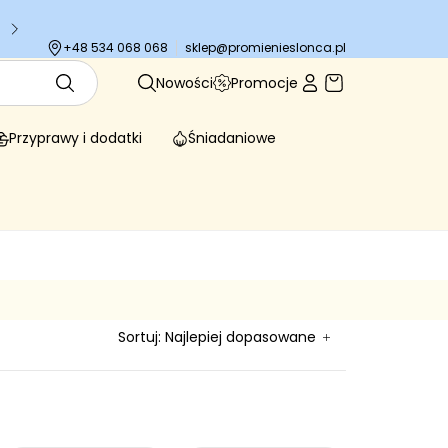
Tysiące zadowolonych klientów
sklep@promienieslonca.pl
+48 534 068 068
Nowości
Promocje
Przyprawy i dodatki
Śniadaniowe
Sortuj:
Najlepiej dopasowane