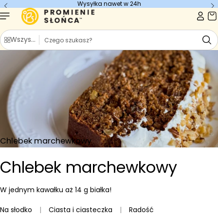
Wysyłka nawet w 24h
Przejdź do
treści
S
Wszystkie kategorie
z
u
k
a
j
Chlebek marchewkowy
Chlebek marchewkowy
W jednym kawałku aż 14 g białka!
Na słodko
|
Ciasta i ciasteczka
|
Radość