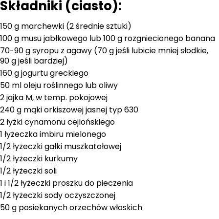
Składniki (ciasto):
150 g marchewki (2 średnie sztuki)
100 g musu jabłkowego lub 100 g rozgniecionego banana
70-90 g syropu z agawy (70 g jeśli lubicie mniej słodkie,
90 g jeśli bardziej)
160 g jogurtu greckiego
50 ml oleju roślinnego lub oliwy
2 jajka M, w temp. pokojowej
240 g mąki orkiszowej jasnej typ 630
2 łyżki cynamonu cejlońskiego
1 łyżeczka imbiru mielonego
1/2 łyżeczki gałki muszkatołowej
1/2 łyżeczki kurkumy
1/2 łyżeczki soli
1 i 1/2 łyżeczki proszku do pieczenia
1/2 łyżeczki sody oczyszczonej
50 g posiekanych orzechów włoskich