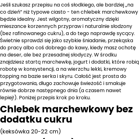
Jeśli szukasz przepisu na coś słodkiego, ale bardziej „na
co dzień” niż typowe ciasto - ten chlebek marchewkowy
będzie idealny. Jest wilgotny, aromatyczny dzięki
mieszance korzennych przypraw i naturalnie słodzony
(bez rafinowanego cukru), a do tego naprawdę sycący.
Świetnie sprawdzi się jako szybkie śniadanie, przekąska
do pracy albo coś dobrego do kawy, kiedy masz ochotę
na deser, ale bez przesadnej słodyczy. W środku
znajdziesz startą marchewkę, jogurt i dodatki, które robią
robotę w konsystencji, a na wierzchu lekki, kremowy
topping na bazie serka i skyru. Całość jest prosta do
przygotowania, długo zachowuje świeżość i smakuje
równie dobrze następnego dnia (a czasem nawet
lepiej!). Poniżej przepis krok po kroku.
Chlebek marchewkowy bez
dodatku cukru
(keksówka 20-22 cm)