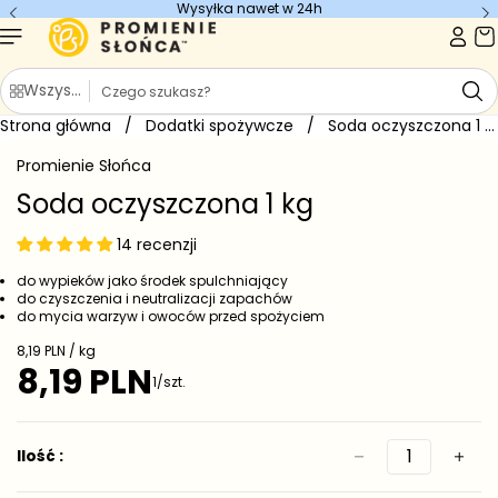
Wysyłka nawet w 24h
Szukaj
Wszystkie kategorie
Strona główna
/
Dodatki spożywcze
/
Soda oczyszczona 1 kg
Promienie Słońca
Soda oczyszczona 1 kg
14 recenzji
do wypieków jako środek spulchniający
do czyszczenia i neutralizacji zapachów
do mycia warzyw i owoców przed spożyciem
Cena jednostkowa
8,19 PLN / kg
8,19 PLN
Cena regularna
1/szt.
Ilość :