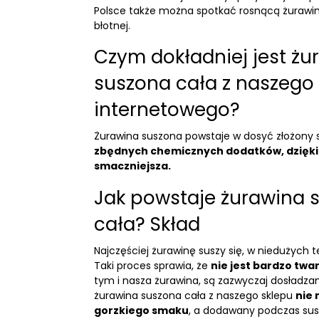
Polsce także można spotkać rosnącą żurawin
błotnej.
Czym dokładniej jest żu
suszona cała z naszego
internetowego?
Żurawina suszona powstaje w dosyć złożony 
zbędnych chemicznych dodatków, dzięki
smaczniejsza.
Jak powstaje żurawina 
cała? Skład
Najczęściej żurawinę suszy się, w niedużych
Taki proces sprawia, że
nie jest bardzo twa
tym i nasza żurawina, są zazwyczaj dosładza
żurawina suszona cała z naszego sklepu
nie 
gorzkiego smaku
, a dodawany podczas susz