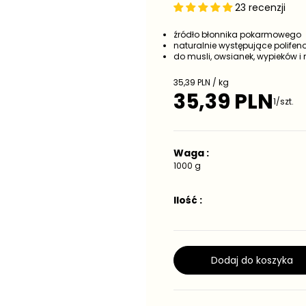
23 recenzji
źródło błonnika pokarmowego
naturalnie występujące polifen
do musli, owsianek, wypieków i 
C
35,39 PLN / kg
e
35,39 PLN
C
1/szt.
n
e
a
j
n
e
a
d
Waga :
r
n
e
1000 g
o
g
s
t
u
Ilość :
k
l
o
a
w
r
a
n
a
Dodaj do koszyka