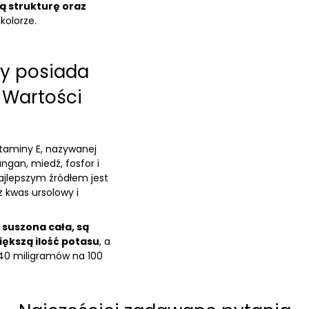
tą strukturę oraz
olorze.
ły posiada
 Wartości
itaminy E, nazywanej
ngan, miedź, fosfor i
najlepszym źródłem jest
 kwas ursolowy i
 suszona cała, są
ększą ilość potasu
, a
 40 miligramów na 100