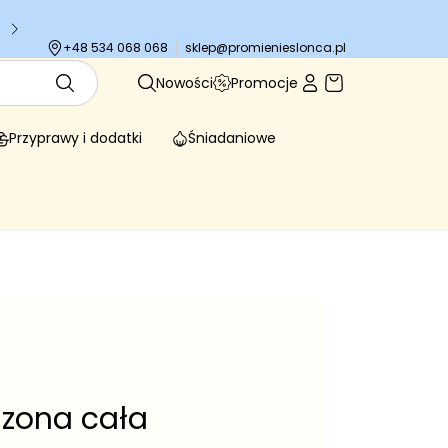
Tysiące zadowolonych klientów
sklep@promienieslonca.pl
+48 534 068 068
Nowości
Promocje
Przyprawy i dodatki
Śniadaniowe
szona cała