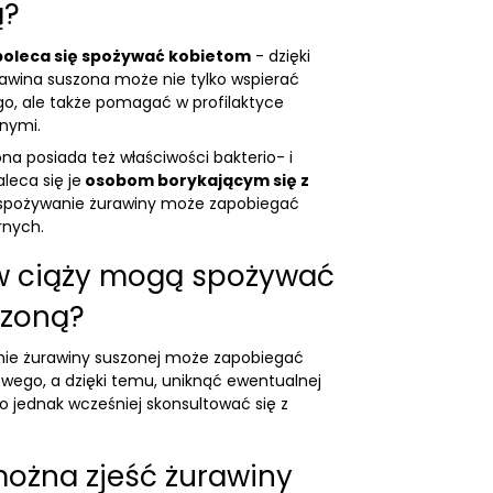
ą?
poleca się spożywać kobietom
- dzięki
rawina suszona może nie tylko wspierać
, ale także pomagać w profilaktyce
dnymi.
na posiada też właściwości bakterio- i
leca się je
osobom borykającym się z
 spożywanie żurawiny może zapobiegać
rnych.
 w ciąży mogą spożywać
szoną?
nie żurawiny suszonej może zapobiegać
wego, a dzięki temu, uniknąć ewentualnej
to jednak wcześniej skonsultować się z
 można zjeść żurawiny