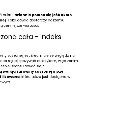
ć cukru,
dziennie poleca się jeść około
nej
. Taka dawka dostarczy naszemu
ajcenniejsze wartości.
zona cała - indeks
iny suszonej jest średni, ale ze względu na
oleca się jej spożywać cukrzykom, więc zanim
eśniej skonsultować się z
ą wersją żurawiny suszonej może
ofilizowana
, która także jest dostępna w
towym.