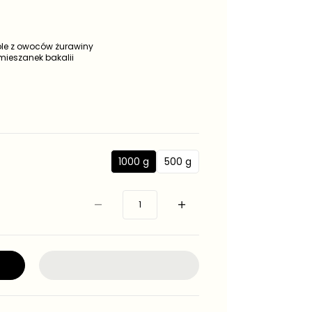
ole z owoców żurawiny
mieszanek bakalii
1000 g
500 g
1
5
0
0
0
0
0
g
g