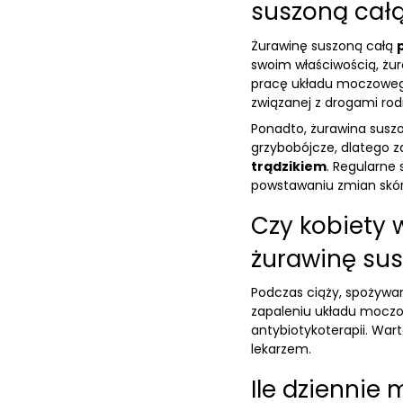
suszoną cał
Żurawinę suszoną całą
swoim właściwością, żu
pracę układu moczowego
związanej z drogami ro
Ponadto, żurawina suszo
grzybobójcze, dlatego za
trądzikiem
. Regularne
powstawaniu zmian skó
Czy kobiety
żurawinę su
Podczas ciąży, spożywa
zapaleniu układu moczo
antybiotykoterapii. War
lekarzem.
Ile dziennie