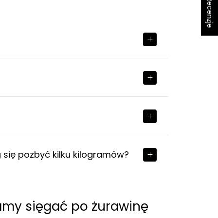
★ Recenzje
ą się pozbyć kilku kilogramów?
my sięgać po żurawinę