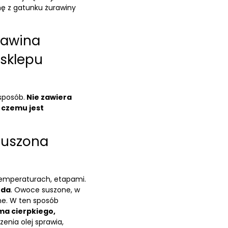
ę z gatunku żurawiny
rawina
 sklepu
sposób.
Nie zawiera
 czemu jest
suszona
 temperaturach, etapami.
rda
. Owoce suszone, w
ne. W ten sposób
ma cierpkiego,
enia olej sprawia,