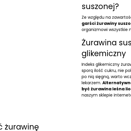
suszonej?
Ze względu na zawartoś
garści żurawiny suszo
organizmowi wszystkie n
Żurawina sus
glikemiczny
Indeks glikemiczny żuraw
sporą ilość cukru, nie p
po nią sięgną, warto wcz
lekarzem.
Alternatywn
być
żurawina leśna li
naszym sklepie interne
ć żurawinę