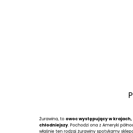
P
Żurawina, to
owoc występujący w krajach, g
chłodniejszy
. Pochodzi ona z Ameryki półno
właśnie ten rodzaj żurawiny spotykamy sklepa