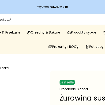
Wysyłka nawet w 24h
 & Przekąski
Orzechy & Bakalie
Produkty sypkie
Prezenty i BOX'y
Potrzeby
 cała
Bestseller
Promienie Słońca
Żurawina su