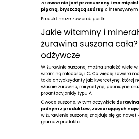
że
owoc nie jest przesuszony i ma mięsis
piękną, błyszczącą skórkę
o intensywnym k
Produkt może zawierać pestki.
Jakie witaminy i minera
żurawina suszona cała?
odżywcze
W żurawinie suszonej można znaleźć wiele w
witaminą młodości, i C. Co więcej zawiera ma
takie antyoksydanty jak: kwercetynę, której 
właśnie żurawina, mirycetynę, peonidynę oraz
proantocyjanidy typu A.
Owoce suszone, w tym oczywiście
żurawina
jednym z produktów, zawierających najwi
w żurawienie suszonej znajduje się go nawet
gramów produktu.