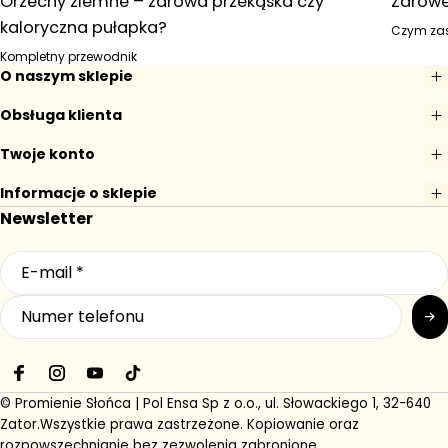
Orzechy ziemne – zdrowa przekąska czy
Zdrowe
kaloryczna pułapka?
Czym zas
Kompletny przewodnik
O naszym sklepie
Obsługa klienta
Twoje konto
Informacje o sklepie
Newsletter
F
I
Y
T
a
n
o
i
© Promienie Słońca | Pol Ensa Sp z o.o., ul. Słowackiego 1, 32-640
c
s
u
k
Zator.
Wszystkie prawa zastrzeżone. Kopiowanie oraz
e
t
T
T
rozpowszechnianie bez zezwolenia zabronione.