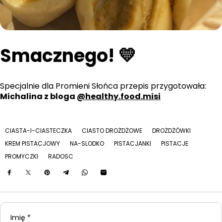
Smacznego! 💛
Specjalnie dla Promieni Słońca przepis przygotowała:
Michalina z bloga
@healthy.food.misi
CIASTA-I-CIASTECZKA
CIASTO DROŻDŻOWE
DROŻDŻÓWKI
KREM PISTACJOWY
NA-SLODKO
PISTACJANKI
PISTACJE
PROMYCZKI
RADOSC
Imię
*