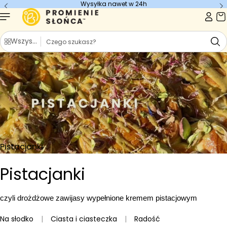
Wysyłka nawet w 24h
Przejdź do
treści
S
Wszystkie kategorie
z
u
k
a
j
Pistacjanki
Pistacjanki
czyli drożdżowe zawijasy wypełnione kremem pistacjowym
Na słodko
|
Ciasta i ciasteczka
|
Radość