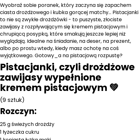
Wyobraź sobie poranek, który zaczyna się zapachem
ciasta drożdżowego i kubka gorącej matchy... Pistacjanki
to nie są zwykłe drożdżówki - to puszyste, złociste
zawijasy z rozpływającym się kremem pistacjowym i
chrupiącą posypką, które smakują jeszcze lepiej niż
wyglądają. Idealne na śniadanie, na deser, na prezent,
albo po prostu wtedy, kiedy masz ochotę na coś
wyjątkowego. Gotowy_a na pistacjową rozpustę?
Pistacjanki, czyli drożdżowe
zawijasy wypełnione
kremem pistacjowym 💚
(9 sztuk)
Rozczyn:
25 g świeżych drożdży
1 łyżeczka cukru
1 kopiasta łyżka mąki