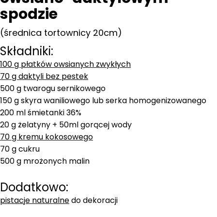
spodzie
(średnica tortownicy 20cm)
Składniki:
100 g płatków owsianych zwykłych
70 g daktyli bez pestek
500 g twarogu sernikowego
150 g skyra waniliowego lub serka homogenizowanego
200 ml śmietanki 36%
20 g żelatyny + 50ml gorącej wody
70 g kremu kokosowego
70 g cukru
500 g mrożonych malin
Dodatkowo:
pistacje naturalne
do dekoracji