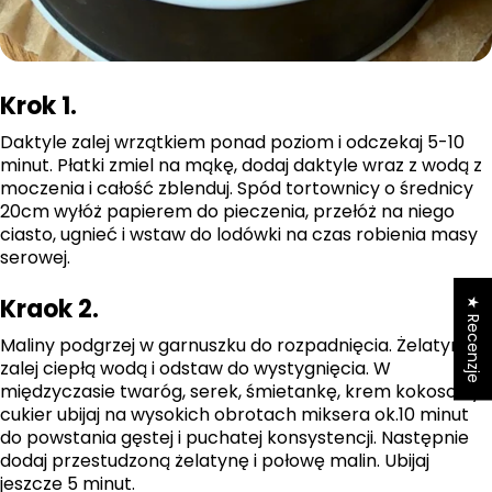
Krok 1.
Daktyle zalej wrzątkiem ponad poziom i odczekaj 5-10
minut. Płatki zmiel na mąkę, dodaj daktyle wraz z wodą z
moczenia i całość zblenduj. Spód tortownicy o średnicy
20cm wyłóż papierem do pieczenia, przełóż na niego
ciasto, ugnieć i wstaw do lodówki na czas robienia masy
serowej.
Kraok 2.
★ Recenzje
Maliny podgrzej w garnuszku do rozpadnięcia. Żelatynę
zalej ciepłą wodą i odstaw do wystygnięcia. W
międzyczasie twaróg, serek, śmietankę, krem kokosowy i
cukier ubijaj na wysokich obrotach miksera ok.10 minut
do powstania gęstej i puchatej konsystencji. Następnie
dodaj przestudzoną żelatynę i połowę malin. Ubijaj
jeszcze 5 minut.