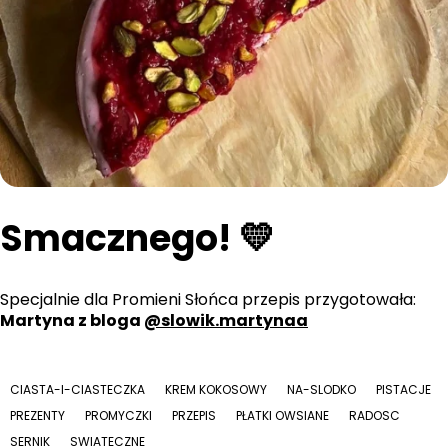
Smacznego! 💛
Specjalnie dla Promieni Słońca przepis przygotowała:
Martyna z bloga
@slowik.martynaa
CIASTA-I-CIASTECZKA
KREM KOKOSOWY
NA-SLODKO
PISTACJE
PREZENTY
PROMYCZKI
PRZEPIS
PŁATKI OWSIANE
RADOSC
SERNIK
SWIATECZNE