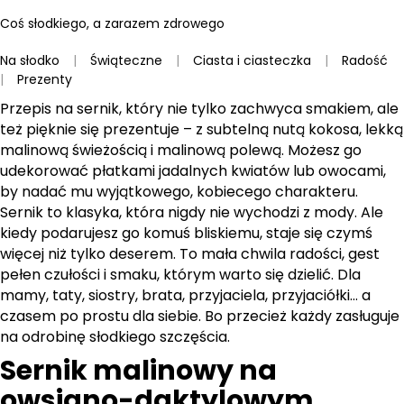
Coś słodkiego, a zarazem zdrowego
Na słodko
|
Świąteczne
|
Ciasta i ciasteczka
|
Radość
|
Prezenty
Przepis na sernik, który nie tylko zachwyca smakiem, ale
też pięknie się prezentuje – z subtelną nutą kokosa, lekką
malinową świeżością i malinową polewą. Możesz go
udekorować płatkami jadalnych kwiatów lub owocami,
by nadać mu wyjątkowego, kobiecego charakteru.
Sernik to klasyka, która nigdy nie wychodzi z mody. Ale
kiedy podarujesz go komuś bliskiemu, staje się czymś
więcej niż tylko deserem. To mała chwila radości, gest
pełen czułości i smaku, którym warto się dzielić. Dla
mamy, taty, siostry, brata, przyjaciela, przyjaciółki… a
czasem po prostu dla siebie. Bo przecież każdy zasługuje
na odrobinę słodkiego szczęścia.
Sernik malinowy na
owsiano-daktylowym