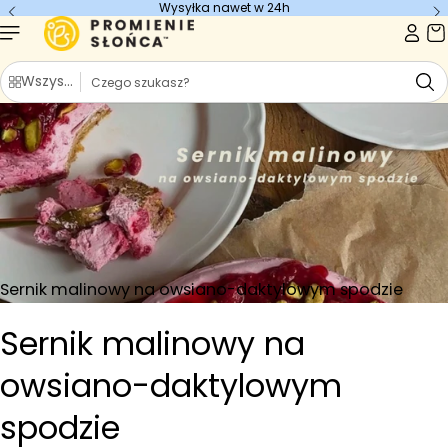
Wysyłka nawet w 24h
Przejdź do
treści
S
Wszystkie kategorie
z
u
k
a
j
Sernik malinowy na owsiano-daktylowym spodzie
Sernik malinowy na
owsiano-daktylowym
spodzie