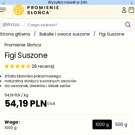
Wysyłka nawet w 24h
Przejdź do
treści
S
Wszystkie kategorie
z
Strona główna
u
/
Bakalie i owoce suszone
/
Figi Suszone
Przejdź do
k
informacji
Promienie Słońca
o
a
produkcie
j
Figi Suszone
29 recenzji
źródło błonnika pokarmowego
naturalna słodycz suszonych owoców
do owsianek, deserów i desek serów
C
54,19 PLN / kg
e
54,19 PLN
C
1/szt.
n
e
a
j
n
e
a
Waga :
d
1000 g
500 g
r
1
5
1000 g
n
e
0
0
o