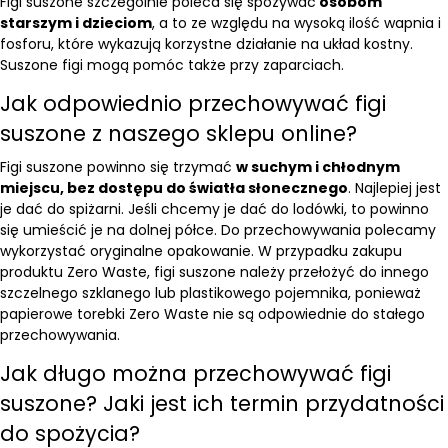
Figi suszone szczególnie poleca się spożywać
osobom
starszym i dzieciom
, a to ze względu na wysoką ilość wapnia i
fosforu, które wykazują korzystne działanie na układ kostny.
Suszone figi mogą pomóc także przy zaparciach.
Jak odpowiednio przechowywać figi
suszone z naszego sklepu online?
Figi suszone powinno się trzymać
w suchym i chłodnym
miejscu, bez dostępu do światła słonecznego
. Najlepiej jest
je dać do spiżarni. Jeśli chcemy je dać do lodówki, to powinno
się umieścić je na dolnej półce. Do przechowywania polecamy
wykorzystać oryginalne opakowanie. W przypadku zakupu
produktu
Zero Waste
, figi suszone należy przełożyć do innego
szczelnego szklanego lub plastikowego pojemnika, ponieważ
papierowe torebki Zero Waste nie są odpowiednie do stałego
przechowywania.
Jak długo można przechowywać figi
suszone? Jaki jest ich termin przydatności
do spożycia?