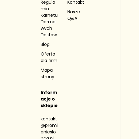
Regula
Kontakt
min
Nasze
Karnetu
Q&A
Darmo
wych
Dostaw
Blog
Oferta
dla firm
Mapa
strony
Inform
acje o
sklepie
kontakt
@promi
enieslo
nca.pl