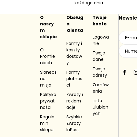
każdego dnia.
O
Obsług
Twoje
Newsle
naszy
a
konto
m
klienta
sklepie
Logowa
Formy i
nie
O
koszty
Twoje
Promie
dostaw
dane
niach
y
Twoje
Słonecz
Formy
F
I
adresy
na
płatnos
a
Zamówi
misja
ci
c
enia
e
Polityka
Zwroty i
b
Lista
prywat
reklam
o
ulubion
ności
acje
o
ych
Regula
Szybkie
k
min
Zwroty
sklepu
InPost