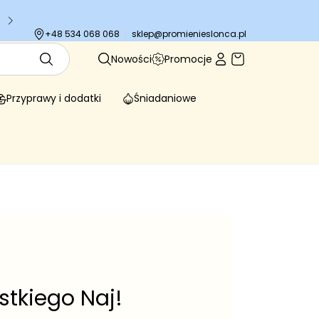
Tysiące zadowolonych klientów
sklep@promienieslonca.pl
+48 534 068 068
Nowości
Promocje
Przyprawy i dodatki
Śniadaniowe
stkiego Naj!