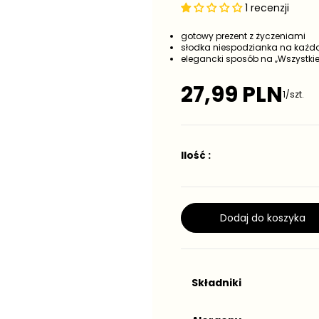
1 recenzji
gotowy prezent z życzeniami
słodka niespodzianka na każdą
elegancki sposób na „Wszystkie
27,99 PLN
1/szt.
C
e
n
a
r
Ilość :
e
g
u
l
Dodaj do koszyka
a
r
n
a
Składniki