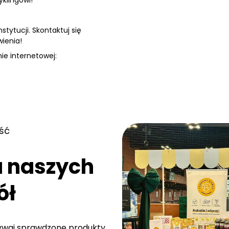
stytucji. Skontaktuj się
ienia!
ie internetowej:
ść
a naszych
ół
rywaj sprawdzone produkty,