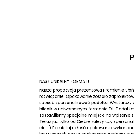
P
NASZ UNIKALNY FORMAT!
Nasza propozycja prezentowa Promienie Słoń
rozwiązanie. Opakowanie zostało zaprojektow
sposób spersonalizować pudełka. Wystarczy
bilecik w uniwersalnym formacie DL. Dodatk
zostawiliśmy specjalne miejsce na wpisanie ż
Teraz już tylko od Ciebie zależy czy spersona
nie : ) Pamiętaj całość opakowania wykonana 
łatwy sposób nasze opakowanie poddasz recy