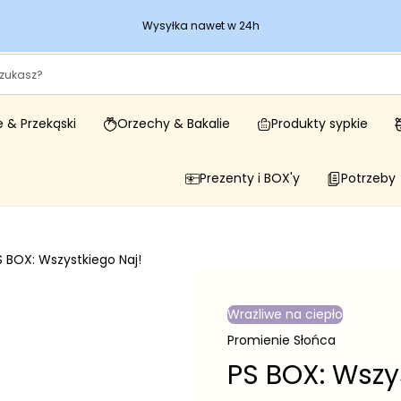
Wysyłka nawet w 24h
 & Przekąski
Orzechy & Bakalie
Produkty sypkie
Prezenty i BOX'y
Potrzeby
S BOX: Wszystkiego Naj!
Wrażliwe na ciepło
Promienie Słońca
PS BOX: Wszy