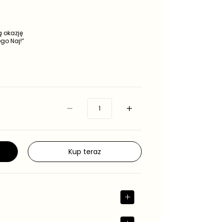
 okazję
go Naj!”
Kup teraz