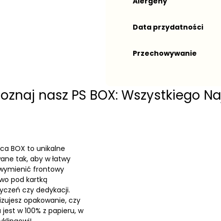
Alergeny
Data przydatności
Przechowywanie
oznaj nasz PS BOX: Wszystkiego Na
ca BOX to unikalne
ane tak, aby w łatwy
 wymienić frontowy
owo pod kartką
yczeń czy dedykacji.
lizujesz opakowanie, czy
jest w 100% z papieru, w
klingowi!