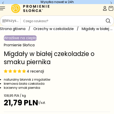
Wysyłka nawet w 24h
Przejdź do
treści
S
Wszystkie kategorie
z
Strona główna
u
/
Orzechy w czekoladzie
/
Migdały w białej czekoladzie o...
Przejdź do
k
informacji
Wrażliwe na ciepło
o
a
produkcie
j
Promienie Słońca
Migdały w białej czekoladzie o
smaku piernika
4 recenzji
naturalny błonnik z migdałów
kremowa biała czekolada
korzenny smak piernika
C
108,95 PLN / kg
e
21,79 PLN
C
1/szt.
n
e
a
j
n