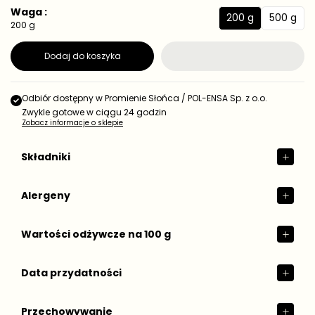
e
a
Waga :
d
200 g
500 g
r
2
5
200 g
n
e
0
0
o
g
s
0
0
Dodaj do koszyka
t
u
g
g
k
l
o
a
w
Odbiór dostępny w
Promienie Słońca / POL-ENSA Sp. z o.o.
r
a
Zwykle gotowe w ciągu 24 godzin
n
Zobacz informacje o sklepie
a
Składniki
Alergeny
Wartości odżywcze na 100 g
Data przydatności
Przechowywanie