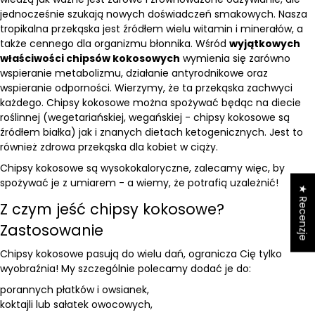
jednocześnie szukają nowych doświadczeń smakowych. Nasza
tropikalna przekąska jest źródłem wielu witamin i minerałów, a
także cennego dla organizmu błonnika. Wśród
wyjątkowych
właściwości chipsów kokosowych
wymienia się zarówno
wspieranie metabolizmu, działanie antyrodnikowe oraz
wspieranie odporności. Wierzymy, że ta przekąska zachwyci
każdego. Chipsy kokosowe można spożywać będąc na diecie
roślinnej (wegetariańskiej, wegańskiej - chipsy kokosowe są
źródłem białka) jak i znanych dietach ketogenicznych. Jest to
również zdrowa przekąska dla kobiet w ciąży.
Chipsy kokosowe są wysokokaloryczne, zalecamy więc, by
spożywać je z umiarem - a wiemy, że potrafią uzależnić!
★ Recenzje
Z czym jeść chipsy kokosowe?
Zastosowanie
Chipsy kokosowe pasują do wielu dań, ogranicza Cię tylko
wyobraźnia! My szczególnie polecamy dodać je do:
porannych
płatków i owsianek
,
koktajli lub sałatek owocowych,