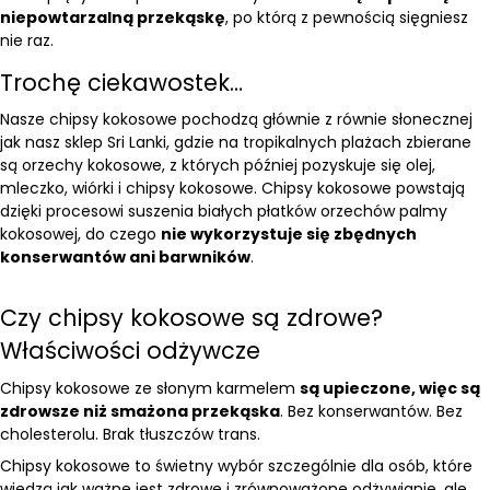
niepowtarzalną przekąskę
, po którą z pewnością sięgniesz
nie raz.
Trochę ciekawostek…
Nasze chipsy kokosowe pochodzą głównie z równie słonecznej
jak nasz sklep Sri Lanki, gdzie na tropikalnych plażach zbierane
są orzechy kokosowe, z których później pozyskuje się olej,
mleczko, wiórki i chipsy kokosowe. Chipsy kokosowe powstają
dzięki procesowi suszenia białych płatków orzechów palmy
kokosowej, do czego
nie wykorzystuje się zbędnych
konserwantów ani barwników
.
Czy chipsy kokosowe są zdrowe?
Właściwości odżywcze
Chipsy kokosowe ze słonym karmelem
są upieczone, więc są
zdrowsze niż smażona przekąska
. Bez konserwantów. Bez
cholesterolu. Brak tłuszczów trans.
Chipsy kokosowe to świetny wybór szczególnie dla osób, które
wiedzą jak ważne jest zdrowe i zrównoważone odżywianie, ale