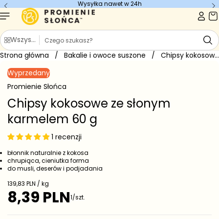
Wysyłka nawet w 24h
Przejdź do
treści
S
Wszystkie kategorie
z
Strona główna
u
/
Bakalie i owoce suszone
/
Chipsy kokosowe ze słonym karmelem...
Przejdź do
k
informacji
Wyprzedany
o
a
produkcie
j
Promienie Słońca
Chipsy kokosowe ze słonym
karmelem 60 g
1 recenzji
błonnik naturalnie z kokosa
chrupiąca, cieniutka forma
do musli, deserów i podjadania
C
139,83 PLN / kg
e
8,39 PLN
C
1/szt.
n
e
a
j
n