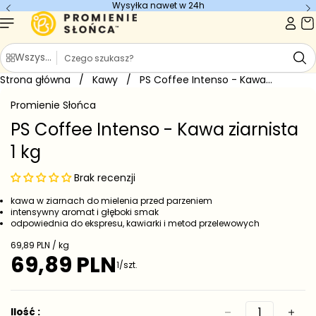
Wysyłka nawet w 24h
Przejdź do
treści
S
Wszystkie kategorie
z
Strona główna
u
/
Kawy
/
PS Coffee Intenso - Kawa...
Przejdź do
k
informacji
Promienie Słońca
o
a
produkcie
j
PS Coffee Intenso - Kawa ziarnista
1 kg
Brak recenzji
kawa w ziarnach do mielenia przed parzeniem
intensywny aromat i głęboki smak
odpowiednia do ekspresu, kawiarki i metod przelewowych
C
69,89 PLN / kg
e
69,89 PLN
C
1/szt.
n
e
a
j
n
e
a
Ilość :
d