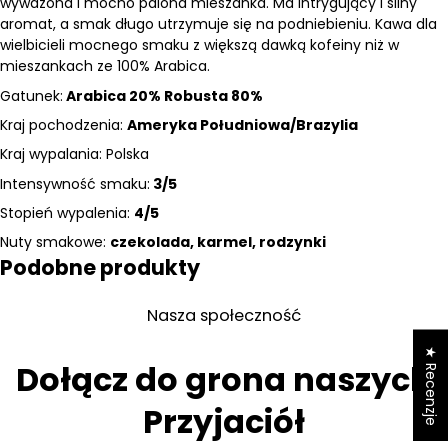
wyważona i mocno palona mieszanka. Ma intrygujący i silny
aromat, a smak długo utrzymuje się na podniebieniu. Kawa dla
wielbicieli mocnego smaku z większą dawką kofeiny niż w
mieszankach ze 100% Arabica.
Gatunek:
Arabica 20% Robusta 80%
Kraj pochodzenia:
Ameryka Południowa/Brazylia
Kraj wypalania: Polska
Intensywność smaku:
3/5
Stopień wypalenia:
4/5
Nuty smakowe:
czekolada, karmel, rodzynki
Podobne produkty
Nasza społeczność
★ Recenzje
Dołącz do grona naszych
Przyjaciół