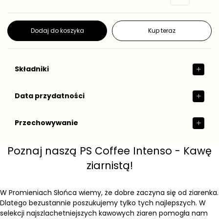
r
n
e
o
g
s
t
u
Dodaj do koszyka
Kup teraz
k
l
o
a
w
r
a
n
Składniki
a
Data przydatności
Przechowywanie
Poznaj naszą PS Coffee Intenso - Kawę
ziarnistą!
W Promieniach Słońca wiemy, że dobre zaczyna się od ziarenka.
Dlatego bezustannie poszukujemy tylko tych najlepszych. W
selekcji najszlachetniejszych kawowych ziaren pomogła nam