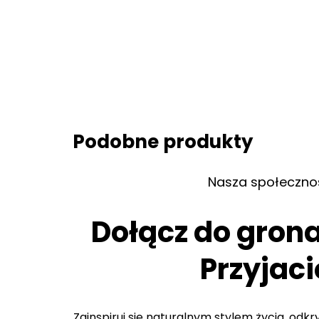
Podobne produkty
Nasza społeczno
Dołącz do gron
Przyjaci
Zainspiruj się naturalnym stylem życia, odk