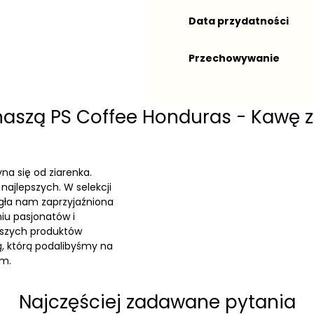
Data przydatności
Przechowywanie
naszą PS Coffee Honduras - Kawę zi
a się od ziarenka.
najlepszych. W selekcji
gła nam zaprzyjaźniona
niu pasjonatów i
aszych produktów
ą, którą podalibyśmy na
om.
Najczęściej zadawane pytania