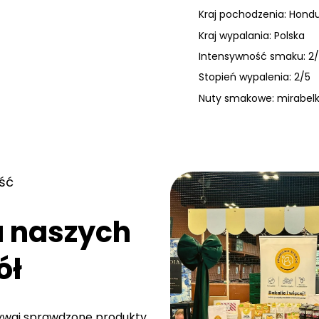
Kraj pochodzenia: Hond
Kraj wypalania: Polska
Intensywność smaku: 2
Stopień wypalenia: 2/5
Nuty smakowe: mirabelk
ść
a naszych
ół
rywaj sprawdzone produkty,