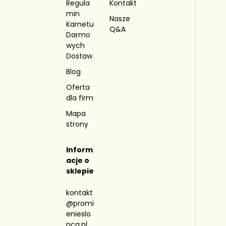
Regula
Kontakt
min
Nasze
Karnetu
Q&A
Darmo
wych
Dostaw
Blog
Oferta
dla firm
Mapa
strony
Inform
acje o
sklepie
kontakt
@promi
enieslo
nca.pl