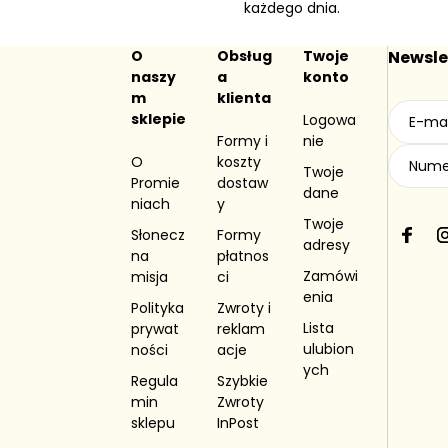
każdego dnia.
O
Obsług
Twoje
Newsle
naszy
a
konto
m
klienta
sklepie
Logowa
Formy i
nie
O
koszty
Twoje
Promie
dostaw
dane
niach
y
Twoje
Słonecz
Formy
F
I
adresy
na
płatnos
a
Zamówi
misja
ci
c
enia
e
Polityka
Zwroty i
b
Lista
prywat
reklam
o
ulubion
ności
acje
o
ych
Regula
Szybkie
k
min
Zwroty
sklepu
InPost