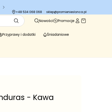
Tysiące zadowolonych klientów
sklep@promienieslonca.pl
+48 534 068 068
Nowości
Promocje
Przyprawy i dodatki
Śniadaniowe
onduras - Kawa