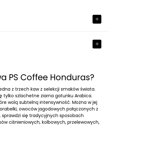
wa PS Coffee Honduras?
edna z trzech kaw z selekcji smaków świata.
się tylko szlachetne ziarna gatunku Arabica.
tóre wolą subtelną intensywność. Można w jej
rabelki, owoców jagodowych połączonych z
a, sprawdzi się tradycyjnych sposobach
esów ciśnieniowych, kolbowych, przelewowych,