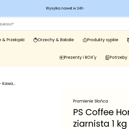
Wysyłka nawet w 24h
 & Przekąski
Orzechy & Bakalie
Produkty sypkie
Prezenty i BOX'y
Potrzeby
 Kawa...
Promienie Słońca
PS Coffee H
ziarnista 1 kg