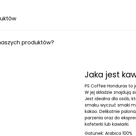
duktów
i naszych produktów?
Jaka jest ka
PS Coffee Honduras to j
W jej składzie znajdują 
Jest idealna dla osób, k
smaku wyczuć smaki mo
kakao. Delikatnie palon
parzenia oraz do ekspr
kafeterki lub kawiarki.
Gatunek: Arabica 100%