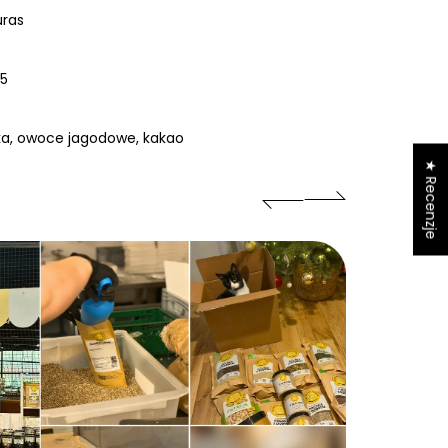
uras
/5
a, owoce jagodowe, kakao
★ Recenzje