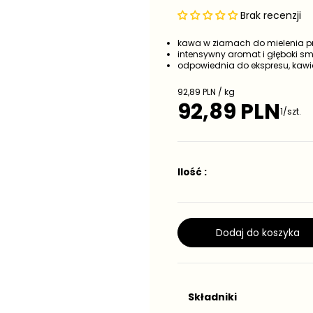
Brak recenzji
kawa w ziarnach do mielenia p
intensywny aromat i głęboki s
odpowiednia do ekspresu, kawi
C
92,89 PLN / kg
e
92,89 PLN
C
1/szt.
n
e
a
j
n
e
a
d
r
n
Ilość :
e
o
g
s
t
u
k
l
o
a
Dodaj do koszyka
w
r
a
n
a
Składniki