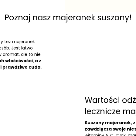
Poznaj nasz majeranek suszony!
zy też majeranek
osób. Jest łatwo
y aromat, ale to nie
h właściwości, a z
i prawdziwe cuda.
Wartości odż
lecznicze m
Suszony majeranek, z
zawdzięcza swoje nie
witaminy A, C, cynk, man