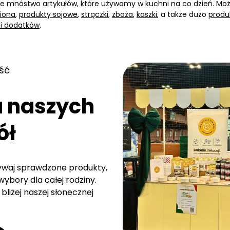
e mnóstwo artykułów, które używamy w kuchni na co dzień. Moż
siona
,
produkty sojowe
,
strączki
,
zboża
,
kaszki
, a także dużo
produ
 i dodatków
.
ść
a naszych
ół
rywaj sprawdzone produkty,
ybory dla całej rodziny.
bliżej naszej słonecznej