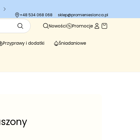
Tysiące zadowolonych klientów
sklep@promienieslonca.pl
+48 534 068 068
Nowości
Promocje
Przyprawy i dodatki
Śniadaniowe
uszony