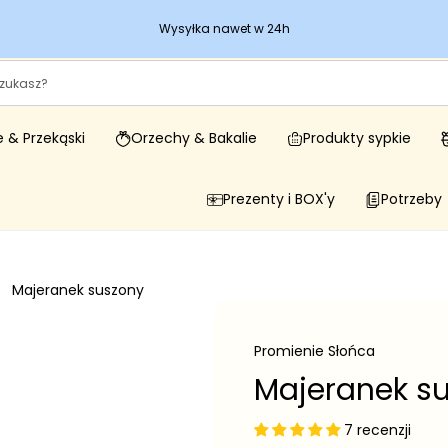
Wysyłka nawet w 24h
 & Przekąski
Orzechy & Bakalie
Produkty sypkie
Prezenty i BOX'y
Potrzeby
Majeranek suszony
Promienie Słońca
Majeranek s
7 recenzji