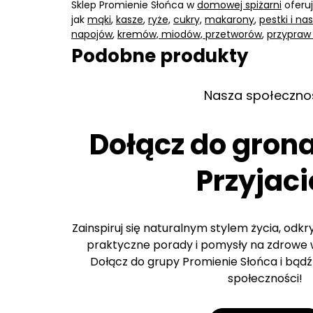
Sklep Promienie Słońca w
domowej spiżarni
oferuj
jak
mąki
,
kasze
,
ryże,
cukry,
makarony
,
pestki i na
napojów
,
kremów, miodów, przetworów
,
przypraw
Podobne produkty
Nasza społeczno
Dołącz do gron
Przyjaci
Zainspiruj się naturalnym stylem życia, odk
praktyczne porady i pomysły na zdrowe w
Dołącz do grupy Promienie Słońca i bądź 
społeczności!