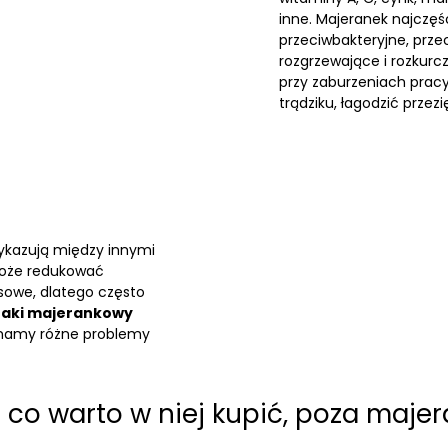
inne. Majeranek najczęśc
przeciwbakteryjne, prze
rozgrzewające i rozku
przy zaburzeniach pra
trądziku, łagodzić przezi
wykazują między innymi
może redukować
osowe, dlatego często
aki majerankowy
mamy różne problemy
 co warto w niej kupić, poza maj