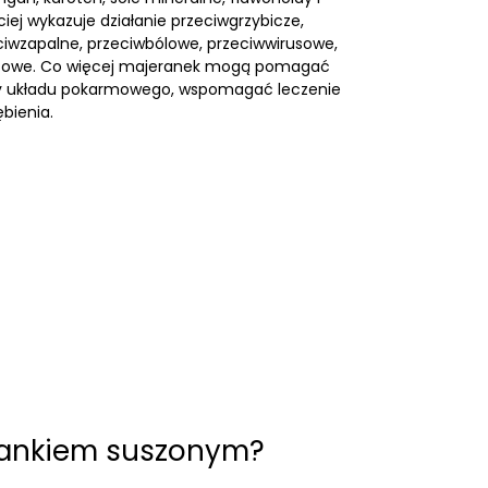
iej wykazuje działanie przeciwgrzybicze,
ciwzapalne, przeciwbólowe, przeciwwirusowe,
rczowe. Co więcej majeranek mogą pomagać
cy układu pokarmowego, wspomagać leczenie
ębienia.
erankiem suszonym?