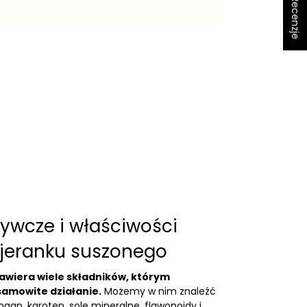
★ Recenzje
ywcze i właściwości
ajeranku suszonego
awiera wiele składników, którym
samowite działanie.
Możemy w nim znaleźć
gan, karoten, sole mineralne, flawonoidy i