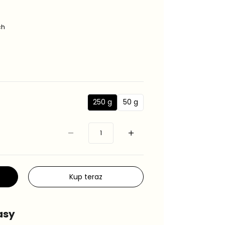
ch
250 g
50 g
2
5
5
0
0
g
g
Kup teraz