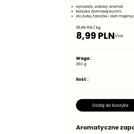
wyrazisty, ziołowy aromat
klasyka domowej kuchni
do żurku, farszów i dań mięsny
C
35,96 PLN / kg
e
8,99 PLN
C
1/szt.
n
e
a
j
n
e
a
d
Waga :
r
n
e
250 g
o
g
s
t
u
Ilość :
k
l
o
a
w
r
a
n
a
Dodaj do koszyka