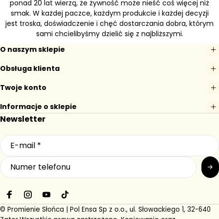
ponad 20 lat wierzą, że żywność może nieść coś więcej niż
smak. W każdej paczce, każdym produkcie i każdej decyzji
jest troska, doświadczenie i chęć dostarczania dobra, którym
sami chcielibyśmy dzielić się z najbliższymi.
O naszym sklepie
Obsługa klienta
Twoje konto
Informacje o sklepie
Newsletter
F
I
Y
T
a
n
o
i
© Promienie Słońca | Pol Ensa Sp z o.o., ul. Słowackiego 1, 32-640