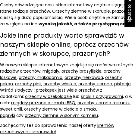
★ Recenzje
Osoby odwiedzające nasz sklep internetowy chętnie sięgają po
różne rodzaje orzechów. Orzechy ziemne w skorupie, prażone
cieszą się dużą popularnością. Wiele osób chętnie je zamawia,
ze względu na ich
wysoką jakość, a także przystępną cenę
.
Jakie inne produkty warto sprawdzić w
naszym sklepie online, oprócz orzechów
ziemnych w skorupce, prażonych?
W naszym sklepie internetowym znajduje się mnóstwo różnych
rodzajów
orzechów
:
migdały
,
orzechy brazylijskie
,
orzechy
laskowe
,
orzechy makadamia
,
orzechy nerkowca
,
orzechy
pekan
,
orzechy pinii
,
orzechy włoskie
,
orzechy ziemne
,
pistacje
.
Wśród
słodyczy i przekąsek
jest wiele orzechów z
dodatkami:
orzechy w czekoladzie
lub
snaki z przyprawami
, a w
nich:
migdały prażone o smaku BBQ
,
orzechy ziemne o smaku
sweet chili
,
orzechy ziemne w cieście o smaku
papryki
czy
orzechy ziemne w słonym karmelu
.
Zachęcamy też do sprawdzenia naszej oferty
kremów
orzechowych i smarowideł
.