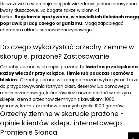
tłuszczowe to w co najmniej połowie zdrowe jednonienasycone
kwasy tłuszczowe. Są bogate także w błonnik i
białko.
Regularnie spożywane, w niewielkich ilościach mogą
poprawić pracę całego organizmu.
Mogą zapobiegać
chorobom układu sercowo-naczyniowego.
Do czego wykorzystać orzechy ziemne w
skorupie, prażone? Zastosowanie
Orzechy ziemne w skorupie prażone to
świetna przekąska na
każdy wieczór przy książce, filmie lub podczas rozmów z
bliskim
i. Orzechy ziemne w skorupce można wykorzystać także
do przygotowywania różnych ciast, deserów lub domowego
masła orzechowego, które również można dostać w naszym
sklepie:
krem z orzechów ziemnych z kawałkami 1000
gramów
,
krem z orzechów ziemnych gładki 1000 gramów
.
Orzechy ziemne w skorupie prażone -
opinie klientów sklepu internetowego
Promienie Słońca