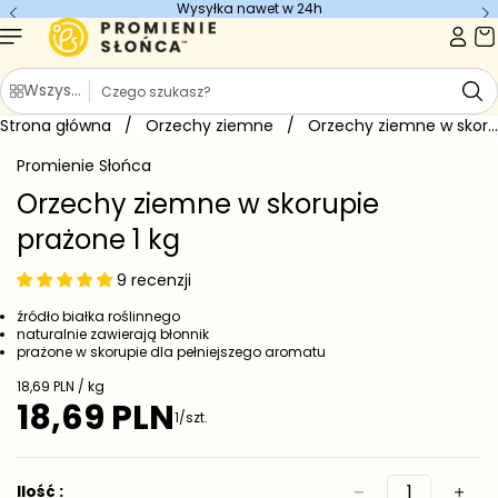
Wysyłka nawet w 24h
Przejdź do
treści
S
Wszystkie kategorie
z
Strona główna
u
/
Orzechy ziemne
/
Orzechy ziemne w skorupie prażone...
Przejdź do
k
informacji
Promienie Słońca
o
a
produkcie
j
Orzechy ziemne w skorupie
prażone 1 kg
9 recenzji
źródło białka roślinnego
naturalnie zawierają błonnik
prażone w skorupie dla pełniejszego aromatu
C
18,69 PLN / kg
e
18,69 PLN
C
1/szt.
n
e
a
j
n
e
a
Ilość :
d