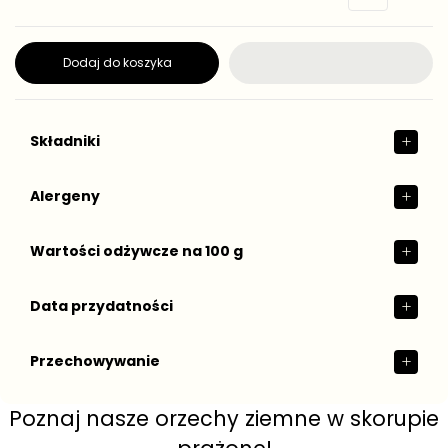
r
n
e
o
g
s
t
u
Dodaj do koszyka
k
l
o
a
w
r
a
n
Składniki
a
Alergeny
Wartości odżywcze na 100 g
Data przydatności
Przechowywanie
Poznaj nasze orzechy ziemne w skorupie