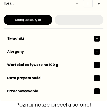
g
s
Ilość :
0
0
t
u
g
g
k
l
o
a
w
Dodaj do koszyka
r
a
n
a
Składniki
Alergeny
Wartości odżywcze na 100 g
Data przydatności
Przechowywanie
Poznaj nasze precelki solone!