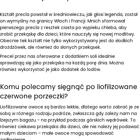
Kształt precla powstał w średniowieczu, jak głosi legenda, został
on wymyślny na granicy Włoch i Francji. Mnich sformował
pierwszego precla z resztek ciasta po wypieku chleba, aby
zrobić przekąskę dla dzieci, które nauczyły się nowej modlitwy.
Obecnie tek kształt nie tylko wykorzystywany jest do słodkich
drożdżówek, ale również do słonych przekąsek.
Precel przez nas oferowane z dodatkiem soli idealnie
sprawdzają się jako przekąska na każdą porę dnia. Można
również wykorzystać je jako dodatek do lodów.
Komu polecamy sięgnąć po liofilizowane
czerwone porzeczki?
Liofilizowane owoce są bardzo lekkie, dlatego warto zabrać je ze
sobą w różnego rodzaju podróże, zwłaszcza gdy zależy nam na
lżejszym bagażu - na przykład podczas górskich wędrówek. To
również ciekawa przekąska dla dzieci, ale nie należy jej podawać
małym dzieciom – małe owoce mogą spowodować
zadławienie.