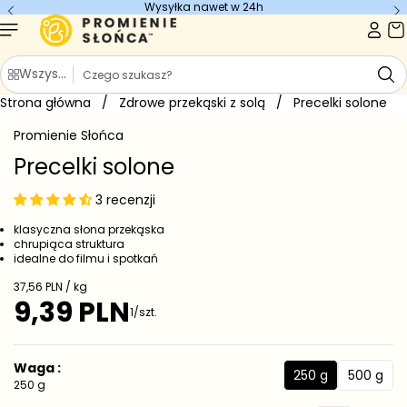
Wysyłka nawet w 24h
Przejdź do
treści
S
Wszystkie kategorie
z
Strona główna
u
/
Zdrowe przekąski z solą
/
Precelki solone
Przejdź do
k
informacji
Promienie Słońca
o
a
produkcie
j
Precelki solone
3 recenzji
klasyczna słona przekąska
chrupiąca struktura
idealne do filmu i spotkań
C
37,56 PLN / kg
e
9,39 PLN
C
1/szt.
n
e
a
j
n
e
a
Waga :
d
250 g
500 g
r
2
5
250 g
n
e
5
0
o